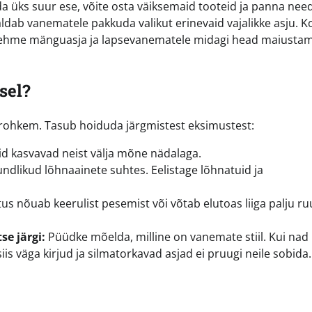
ida üks suur ese, võite osta väiksemaid tooteid ja panna nee
maldab vanematele pakkuda valikut erinevaid vajalikke asju. K
e pehme mänguasja ja lapsevanematele midagi head maiusta
sel?
 rohkem. Tasub hoiduda järgmistest eksimustest:
d kasvavad neist välja mõne nädalaga.
ndlikud lõhnaainete suhtes. Eelistage lõhnatuid ja
tus nõuab keerulist pesemist või võtab elutoas liiga palju ru
e järgi:
Püüdke mõelda, milline on vanemate stiil. Kui nad
 siis väga kirjud ja silmatorkavad asjad ei pruugi neile sobida.