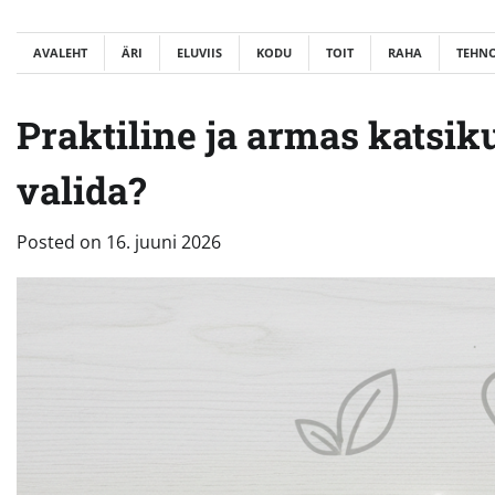
Skip
to
AVALEHT
ÄRI
ELUVIIS
KODU
TOIT
RAHA
TEHN
content
Praktiline ja armas katsik
valida?
Posted on
16. juuni 2026