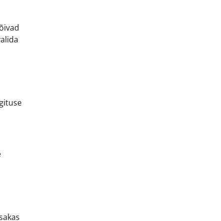
võivad
alida
gituse
e
isakas