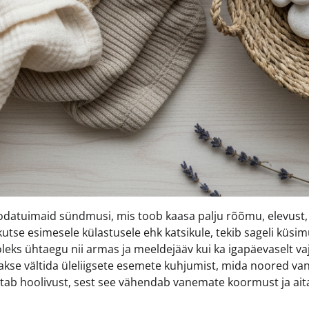
odatuimaid sündmusi, mis toob kaasa palju rõõmu, elevust,
kutse esimesele külastusele ehk katsikule, tekib sageli küsim
leks ühtaegu nii armas ja meeldejääv kui ka igapäevaselt vaj
itakse vältida üleliigsete esemete kuhjumist, mida noored v
 näitab hoolivust, sest see vähendab vanemate koormust ja ai