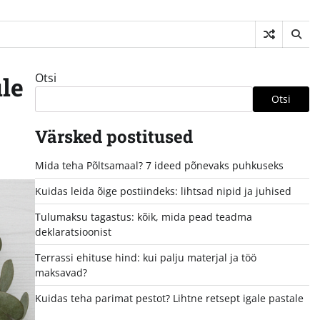
Otsi
le
Otsi
Värsked postitused
Mida teha Põltsamaal? 7 ideed põnevaks puhkuseks
Kuidas leida õige postiindeks: lihtsad nipid ja juhised
Tulumaksu tagastus: kõik, mida pead teadma
deklaratsioonist
Terrassi ehituse hind: kui palju materjal ja töö
maksavad?
Kuidas teha parimat pestot? Lihtne retsept igale pastale