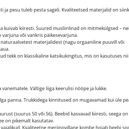
ti ja pesu tuleb pesta sageli. Kvaliteetsed materjalid on siin
a kuivab kiiresti. Suured musliinlinad on mitmekülgsed – ne
 varjuna või vankris päikesevarjuna.
naturaalsetest materjalidest (nagu orgaaniline puuvill või
kaua.
tud tekk on klassikaline katsikukingitus, mis on kasutuses ni
vanematele. Vältige liiga keerulisi nööpe ja lukke.
elga panna. Trukkidega kinnitused on mugavamad kui üle pe
urust (suurus 50 või 56). Beebid kasvavad kiiresti, seega on
see on pikemalt kasutatav.
i vajalikud. Kvaliteetne meriinovillane kombe hoiab beebi soo