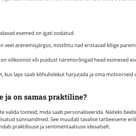
ndavad esemed on igati oodatud.
 veel arenemisjärgus, mistõttu nad eristavad kõige parem
 on silikoonist või puidust närimisrõngad head esimesed e
 kus laps saab kõhuliolekut harjutada ja oma motoorseid 
e ja on samas praktiline?
ite valida tooteid, mida saab personaliseerida. Näiteks beeb
 lisatud sünniandmed. See muudab tavalise tarbeeseme eril
ndab praktilisuse ja sentimentaalsuse ideaalselt.