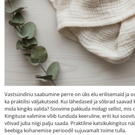
Vastsündinu saabumine perre on üks elu erilisemaid ja o
ka praktilisi väljakutseid. Kui lähedased ja sõbrad saavad 
mida kingiks valida? Soovime pakkuda midagi sellist, mis o
Kingituse valimine võib tunduda keeruline, eriti kui soov
võivad juba niigi palju saada. Praktiline katsikukingitus
beebiga kohanemise perioodil sujuvamalt toime tulla.