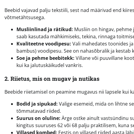
Beebid vajavad palju tekstiili, sest nad määrivad end kiires
võtmetähtsusega.
Musliinlinad ja rätikud:
Musliin on hingav, pehme j
saab kasutada mähkimiseks, tekina, rinnaga toitmise
Kvaliteetne voodipesu:
Vali mahedates toonides ja 
bambus) voodipesu. See on nahasõbralik ja kestab 
Soe ja pehme beebitekk:
Villane või puuvillane koo
kui ka jalutuskäikudel vankris.
2. Riietus, mis on mugav ja nutikas
Beebide riietamisel on peamine mugavus nii lapsele kui ka 
Bodid ja sipukad:
Valige esemeid, mida on lihtne s
tõmmatavad riided.
Suurus on oluline:
Ärge ostke ainult vastsündinu su
kingitus suuruses 62 või 68 palju praktilisem, kuna 
Villased kombed:
Eestis on villased riided aasta läb