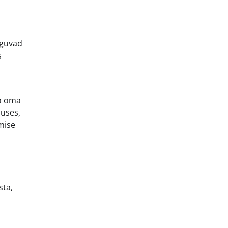
oguvad
s
ta oma
duses,
mise
sta,