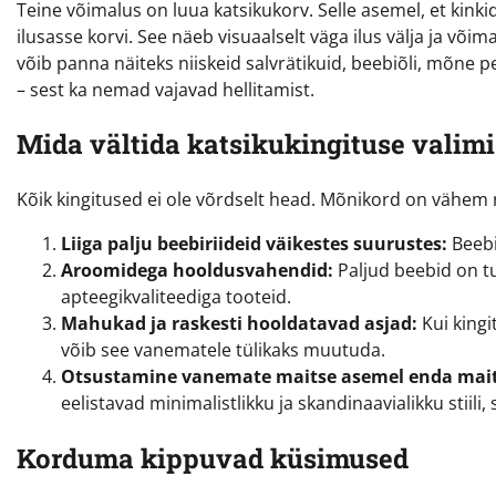
Teine võimalus on luua katsikukorv. Selle asemel, et kink
ilusasse korvi. See näeb visuaalselt väga ilus välja ja või
võib panna näiteks niiskeid salvrätikuid, beebiõli, mõn
– sest ka nemad vajavad hellitamist.
Mida vältida katsikukingituse valimi
Kõik kingitused ei ole võrdselt head. Mõnikord on vähem
Liiga palju beebiriideid väikestes suurustes:
Beebi
Aroomidega hooldusvahendid:
Paljud beebid on tu
apteegikvaliteediga tooteid.
Mahukad ja raskesti hooldatavad asjad:
Kui kingi
võib see vanematele tülikaks muutuda.
Otsustamine vanemate maitse asemel enda maits
eelistavad minimalistlikku ja skandinaavialikku stiili,
Korduma kippuvad küsimused