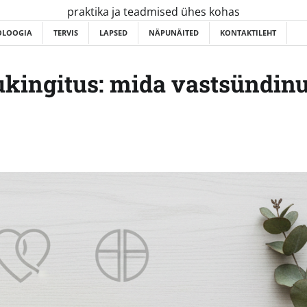
praktika ja teadmised ühes kohas
OLOOGIA
TERVIS
LAPSED
NÄPUNÄITED
KONTAKTILEHT
ukingitus: mida vastsündinu