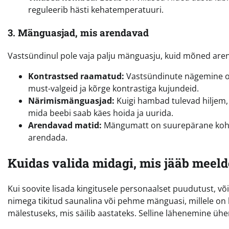
reguleerib hästi kehatemperatuuri.
3. Mänguasjad, mis arendavad
Vastsündinul pole vaja palju mänguasju, kuid mõned are
Kontrastsed raamatud:
Vastsündinute nägemine on
must-valgeid ja kõrge kontrastiga kujundeid.
Närimismänguasjad:
Kuigi hambad tulevad hiljem,
mida beebi saab käes hoida ja uurida.
Arendavad matid:
Mängumatt on suurepärane koht,
arendada.
Kuidas valida midagi, mis jääb meeld
Kui soovite lisada kingitusele personaalset puudutust, võ
nimega tikitud saunalina või pehme mänguasi, millele on
mälestuseks, mis säilib aastateks. Selline lähenemine ühe