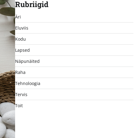
Rubriigid
Äri
Eluviis
Kodu
Lapsed
Näpunäited
Raha
Tehnoloogia
Tervis
Toit