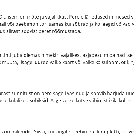
lulisem on mõte ja vajalikkus. Perele lähedased inimesed 
ll või beebimonitor, samas kui sõbrad ja kolleegid võivad v
tus siirast soovist peret rõõmustada.
 tihti juba olemas nimekiri vajalikest asjadest, mida nad ise
muuta, lisage juurde väike kaart või väike kaisuloom, et kin
ärast sünnitust on pere sageli väsinud ja soovib harjuda uu
le külalised sobiksid. Ärge võtke kutse viibimist isiklikult –
s on pakendis. Siiski, kui kingite beebiriiete komplekti, on vi