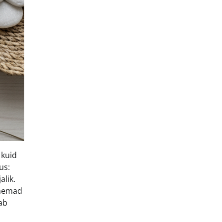
 kuid
us:
alik.
anemad
tab