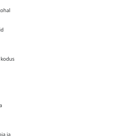
kohal
id
i kodus
a
ja ja