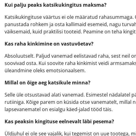
Kui palju peaks katsikukingitus maksma?
Katsikukingituse väärtus ei ole määratud rahasummaga. O
panustada rohkem ja osta kallimaid esemeid, nagu turvahä
väiksemaid, kuid praktilisi tooteid. Peamine on teha kingi
Kas raha kinkimine on vastuvõetav?
Absoluutselt. Paljud vanemad eelistavad raha, sest neil on
soovivad osta. Kui soovite raha kinkimist veidi armsamaks 
üleandmine oleks emotsionaalsem.
Millal on õige aeg katsikule minna?
Selle üle otsustavad alati vanemad. Esimestel nädalatel p
rutiiniga. Kõige parem on küsida otse vanematelt, millal nei
lapsevanematel on esialgu käed-jalad tööd täis.
Kas peaksin kingituse eelnevalt läbi pesema?
Üldjuhul ei ole see vajalik, kui tegemist on uue tootega, mi