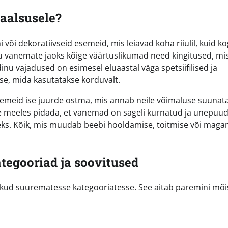
taalsusele?
 või dekoratiivseid esemeid, mis leiavad koha riiulil, kuid k
nu vanemate jaoks kõige väärtuslikumad need kingitused, mi
 vajadused on esimesel eluaastal väga spetsiifilised ja
sse, mida kasutatakse korduvalt.
esemeid ise juurde ostma, mis annab neile võimaluse suuna
ine meeles pidada, et vanemad on sageli kurnatud ja unepuu
eks. Kõik, mis muudab beebi hooldamise, toitmise või maga
tegooriad ja soovitused
ikud suurematesse kategooriatesse. See aitab paremini mõi