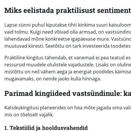
Miks eelistada praktilisust sentimen
Lapse sünni puhul kiputakse tihti kinkima suuri kaisuloomi
vaid tolmu. Kuigi need võivad olla armsad, on vastsündi
lahendavad mõne konkreetse igapäevase mure. Vastsündinu
muutuvad kiiresti. Seetõttu on tark investeerida toodete
Praktiline kingitus tähendab, et vanemad ei pea teatud 
ressursid muudele olulistele vajadustele. Lisaks on olul
mistõttu on neil vähem aega ja energiat poodides käimis
mugavamaks, on nende jaoks kulla hinnaga.
Parimad kingiideed vastsündinule: ka
Katsikukingitusi planeerides on hea mõte jagada oma val
mis on tõeliselt vajalik.
1. Tekstiilid ja hooldusvahendid