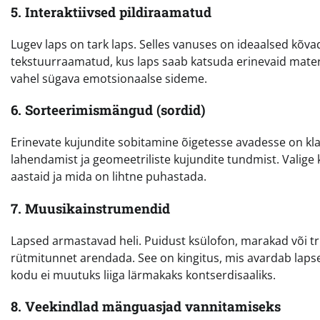
5. Interaktiivsed pildiraamatud
Lugev laps on tark laps. Selles vanuses on ideaalsed kõ
tekstuurraamatud, kus laps saab katsuda erinevaid mater
vahel sügava emotsionaalse sideme.
6. Sorteerimismängud (sordid)
Erinevate kujundite sobitamine õigetesse avadesse on kl
lahendamist ja geomeetriliste kujundite tundmist. Valige
aastaid ja mida on lihtne puhastada.
7. Muusikainstrumendid
Lapsed armastavad heli. Puidust ksülofon, marakad või tr
rütmitunnet arendada. See on kingitus, mis avardab lapse
kodu ei muutuks liiga lärmakaks kontserdisaaliks.
8. Veekindlad mänguasjad vannitamiseks