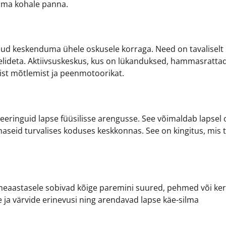
 oma kohale panna.
d keskenduma ühele oskusele korraga. Need on tavaliselt
 helideta. Aktiivsuskeskus, kus on lükanduksed, hammasrattad
ist mõtlemist ja peenmotoorikat.
eeringuid lapse füüsilisse arengusse. See võimaldab lapsel
aseid turvalises koduses keskkonnas. See on kingitus, mis 
Üheaastasele sobivad kõige paremini suured, pehmed või ker
 ja värvide erinevusi ning arendavad lapse käe-silma