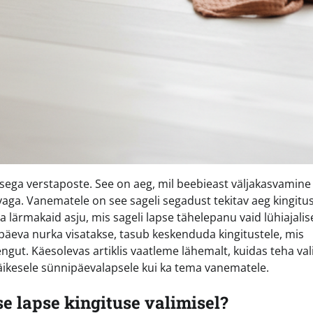
sega verstaposte. See on aeg, mil beebieast väljakasvamine
aga. Vanematele on see sageli segadust tekitav aeg kingitu
ja lärmakaid asju, mis sageli lapse tähelepanu vaid lühiajalis
i päeva nurka visatakse, tasub keskenduda kingitustele, mis
engut. Käesolevas artiklis vaatleme lähemalt, kuidas teha val
äikesele sünnipäevalapsele kui ka tema vanematele.
e lapse kingituse valimisel?