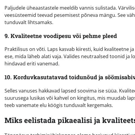
Paljudele üheaastastele meeldib vannis sulistada. Värvili
veesüsteemid teevad pesemisest põneva mängu. See vähe
tunduvalt lihtsamaks.
9. Kvaliteetne voodipesu või pehme pleed
Praktilisus on võti. Laps kasvab kiiresti, kuid kvaliteetne
ese, mida läheb alati vaja. Valides neutraalsed toonid ja 
hindavad eriti vanemad.
10. Korduvkasutatavad toidunõud ja söömisabi
Selles vanuses hakkavad lapsed soovima ise süüa. Kvaliteet
suurusega lusikas või kahvel on kingitus, mis muudab lap
teeb vanemate elu köögis tunduvalt kergemaks.
Miks eelistada pikaealisi ja kvalite