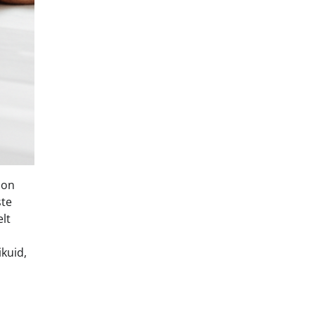
 on
ste
elt
ikuid,