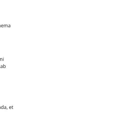
anema
mi
tab
da, et