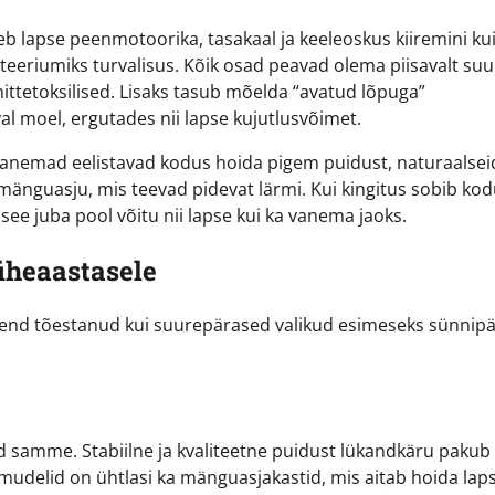
b lapse peenmotoorika, tasakaal ja keeleoskus kiiremini ku
iteeriumiks turvalisus. Kõik osad peavad olema piisavalt suu
mittetoksilised. Lisaks tasub mõelda “avatud lõpuga”
l moel, ergutades nii lapse kujutlusvõimet.
vanemad eelistavad kodus hoida pigem puidust, naturaalseid
 mänguasju, mis teevad pidevat lärmi. Kui kingitus sobib ko
 see juba pool võitu nii lapse kui ka vanema jaoks.
 üheaastasele
 end tõestanud kui suurepärased valikud esimeseks sünnipä
d samme. Stabiilne ja kvaliteetne puidust lükandkäru pakub
d mudelid on ühtlasi ka mänguasjakastid, mis aitab hoida lap