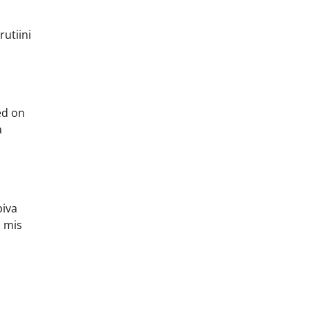
utiini
ed on
a
biva
, mis