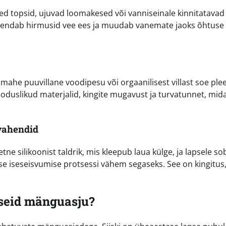
sed topsid, ujuvad loomakesed või vanniseinale kinnitatavad
ndab hirmusid vee ees ja muudab vanemate jaoks õhtuse r
 ja mahe puuvillane voodipesu või orgaanilisest villast soe ple
looduslikud materjalid, kingite mugavust ja turvatunnet, mid
vahendid
ne silikoonist taldrik, mis kleepub laua külge, ja lapsele so
se iseseisvumise protsessi vähem segaseks. See on kingitus
etseid mänguasju?