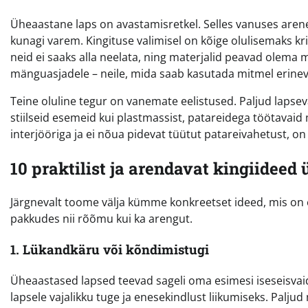
Üheaastane laps on avastamisretkel. Selles vanuses arene
kunagi varem. Kingituse valimisel on kõige olulisemaks kr
neid ei saaks alla neelata, ning materjalid peavad olema 
mänguasjadele – neile, mida saab kasutada mitmel erineva
Teine oluline tegur on vanemate eelistused. Paljud lapse
stiilseid esemeid kui plastmassist, patareidega töötavaid
interjööriga ja ei nõua pidevat tüütut patareivahetust, on
10 praktilist ja arendavat kingiideed
Järgnevalt toome välja kümme konkreetset ideed, mis on
pakkudes nii rõõmu kui ka arengut.
1. Lükandkäru või kõndimistugi
Üheaastased lapsed teevad sageli oma esimesi iseseisvai
lapsele vajalikku tuge ja enesekindlust liikumiseks. Palju