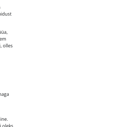
n
uidust
üüa,
kem
, olles
ahaga
ine.
i oleks