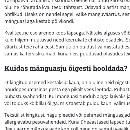
Tänapäeva tarbimisühiskonnas oleme harjunud kiiresti v
oluline rõhutada kvaliteedi tähtsust. Odavad plastist män
ohtlikud. Lisaks on nendel sageli väike mänguväärtus, ses
mänguasi aga kestab põlvkondi.
Kvaliteetne ese areneb koos lapsega. Näiteks alguses võib 
kuid hiljem muutuvad need keerukate ehitiste osadeks. S
väärtust teie raha eest. Samuti on puidust valmistatud es
samas ka tervislikumad, kuna neis puuduvad plastides lei
Kuidas mänguasju õigesti hooldada?
Et kingitud esemed kestaksid kaua, on oluline neid õigest
nõudepesumasinas pesta ega pikalt vees leotada. Puhastami
puhastusvahendist. Kui mänguasi tundub ajaga kuivaks jä
või toiduks kõlbliku õliga, mis taastab puidu kauni välimus
Tekstiilist kingitusi, nagu pleedid või pehmed mänguasjad,
allergiavabu pesuvahendeid. Kuna üheaastased lapsed tut
Regulaarne mänguasjade kontrollimine on samuti vajalik –