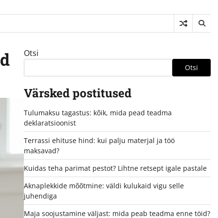
Otsi
ed
Otsi
Värsked postitused
Tulumaksu tagastus: kõik, mida pead teadma
deklaratsioonist
Terrassi ehituse hind: kui palju materjal ja töö
maksavad?
Kuidas teha parimat pestot? Lihtne retsept igale pastale
Aknaplekkide mõõtmine: väldi kulukaid vigu selle
juhendiga
Maja soojustamine väljast: mida peab teadma enne töid?