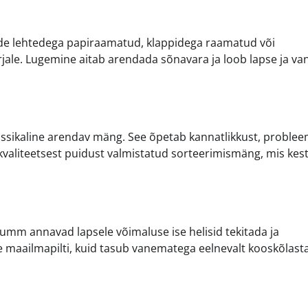
vade lehtedega papiraamatud, klappidega raamatud või
jale. Lugemine aitab arendada sõnavara ja loob lapse ja v
assikaline arendav mäng. See õpetab kannatlikkust, problee
 kvaliteetsest puidust valmistatud sorteerimismäng, mis kes
umm annavad lapsele võimaluse ise helisid tekitada ja
 maailmapilti, kuid tasub vanematega eelnevalt kooskõlasta