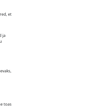
i
red, et
 ja
du
evaks,
se toas