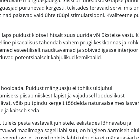
ahetuvate mänguasjadega. Siiski on üheaastase lapse puhul
guasjad purunevad kergesti, tekitades teravaid servi, mis o
t nad pakuvad vaid ühte tüüpi stimulatsiooni. Kvaliteetne p
laps puidust klotse lihtsalt suus uurida või üksteise vastu l
elline pikaealisus tähendab vähem prügi keskkonnas ja roh
emed esteetiliselt nauditavamad ja sobivad igasse interjööri
duvad potentsiaalselt kahjulikud kemikaalid.
i hooldada. Puidust mänguasju ei tohiks üldjuhul
seks piisab niiskest lapist ja vajadusel looduslikust
ävat, võib puitpindu kergelt töödelda naturaalse mesilasv
e ja kaitseb seda.
 tuleks pesta vastavalt juhistele, eelistades lõhnavabu ja
vuvad maailmaga sageli läbi suu, on hügieen äärmiselt olul
 veenduge, et kruvid poleks lahti tulnud ja et mänguasjad e