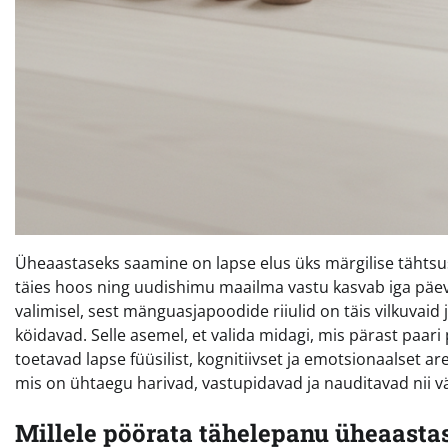
Üheaastaseks saamine on lapse elus üks märgilise tähtsu
täies hoos ning uudishimu maailma vastu kasvab iga päev
valimisel, sest mänguasjapoodide riiulid on täis vilkuvaid 
köidavad. Selle asemel, et valida midagi, mis pärast paar
toetavad lapse füüsilist, kognitiivset ja emotsionaalset ar
mis on ühtaegu harivad, vastupidavad ja nauditavad nii v
Millele pöörata tähelepanu üheaastas