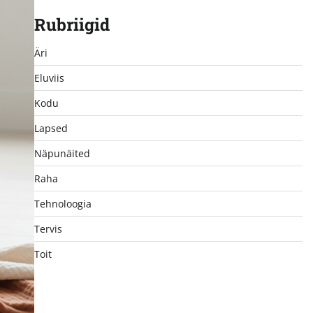
Rubriigid
Äri
Eluviis
Kodu
Lapsed
Näpunäited
Raha
Tehnoloogia
Tervis
Toit