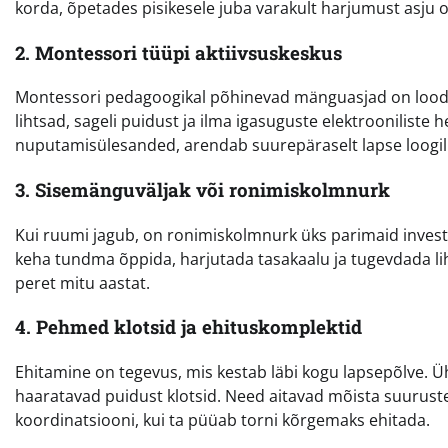
korda, õpetades pisikesele juba varakult harjumust asju
2. Montessori tüüpi aktiivsuskeskus
Montessori pedagoogikal põhinevad mänguasjad on loodu
lihtsad, sageli puidust ja ilma igasuguste elektrooniliste
nuputamisülesanded, arendab suurepäraselt lapse loogil
3. Sisemänguväljak või ronimiskolmnurk
Kui ruumi jagub, on ronimiskolmnurk üks parimaid invest
keha tundma õppida, harjutada tasakaalu ja tugevdada lih
peret mitu aastat.
4. Pehmed klotsid ja ehituskomplektid
Ehitamine on tegevus, mis kestab läbi kogu lapsepõlve. 
haaratavad puidust klotsid. Need aitavad mõista suuruste
koordinatsiooni, kui ta püüab torni kõrgemaks ehitada.