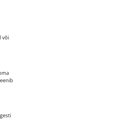
 või
 oma
teenib
gesti