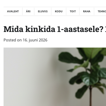
Skip
to
AVALEHT
ÄRI
ELUVIIS
KODU
TOIT
RAHA
TEHN
content
Mida kinkida 1-aastasele? 
Posted on
16. juuni 2026