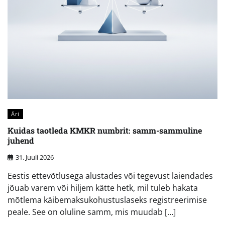
Äri
Kuidas taotleda KMKR numbrit: samm-sammuline
juhend
31. Juuli 2026
Eestis ettevõtlusega alustades või tegevust laiendades
jõuab varem või hiljem kätte hetk, mil tuleb hakata
mõtlema käibemaksukohustuslaseks registreerimise
peale. See on oluline samm, mis muudab […]