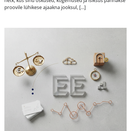
hetk, kus sinu oskused, kogemused ja isiksus pannakse
proovile lühikese ajaakna jooksul, […]