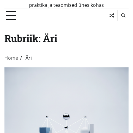
Skip
praktika ja teadmised ühes kohas
to
content
Rubriik:
Äri
Home
Äri