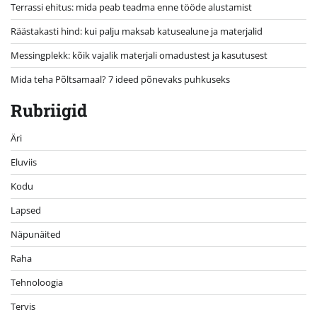
Terrassi ehitus: mida peab teadma enne tööde alustamist
Räästakasti hind: kui palju maksab katusealune ja materjalid
Messingplekk: kõik vajalik materjali omadustest ja kasutusest
Mida teha Põltsamaal? 7 ideed põnevaks puhkuseks
Rubriigid
Äri
Eluviis
Kodu
Lapsed
Näpunäited
Raha
Tehnoloogia
Tervis