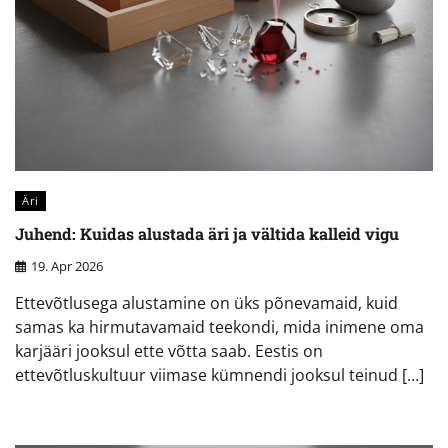
Äri
Juhend: Kuidas alustada äri ja vältida kalleid vigu
19. Apr 2026
Ettevõtlusega alustamine on üks põnevamaid, kuid
samas ka hirmutavamaid teekondi, mida inimene oma
karjääri jooksul ette võtta saab. Eestis on
ettevõtluskultuur viimase kümnendi jooksul teinud […]