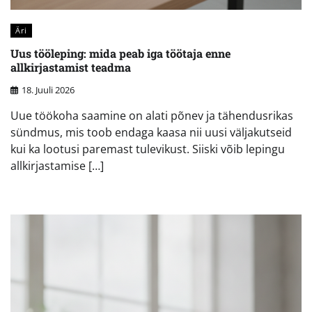
Äri
Uus tööleping: mida peab iga töötaja enne
allkirjastamist teadma
18. Juuli 2026
Uue töökoha saamine on alati põnev ja tähendusrikas
sündmus, mis toob endaga kaasa nii uusi väljakutseid
kui ka lootusi paremast tulevikust. Siiski võib lepingu
allkirjastamise […]