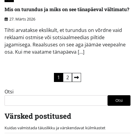
Mis on turundus ja miks on see tänapäeval vältimatu?
27. Märts 2026
Tihti arvatakse ekslikult, et turundus on võrdne vaid
reklaami ostmise või sotsiaalmeedias piltide
jagamisega. Reaalsuses on see aga jäämäe veepealne
osa. Kui me vaatame tänapäeva […]
Postituste
1
2
leheküljendus
Otsi
Otsi
Värsked postitused
Kuidas valmistada täiuslikku ja värskendavat külmkastet