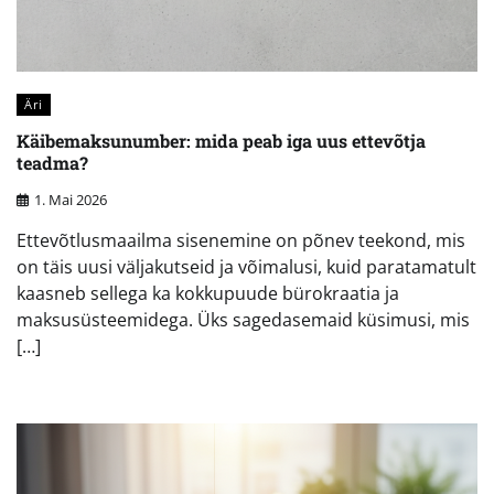
Äri
Käibemaksunumber: mida peab iga uus ettevõtja
teadma?
1. Mai 2026
Ettevõtlusmaailma sisenemine on põnev teekond, mis
on täis uusi väljakutseid ja võimalusi, kuid paratamatult
kaasneb sellega ka kokkupuude bürokraatia ja
maksusüsteemidega. Üks sagedasemaid küsimusi, mis
[…]