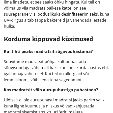
ilma linadeta, et see saaks õhku hingata. Kui teil on
võimalus viia madrats päikese kätte, on see
suurepärane viis looduslikuks desinfitseerimiseks, kuna
UV-kiirgus aitab tappa baktereid ja vähendada lestade
hulka.
Korduma kippuvad küsimused
Kui tihti peaks madratsit sügavpuhastama?
Soovitame madratsit põhjalikult puhastada
söögisoodaga vähemalt kaks kuni neli korda aastas ehk
igal hooajavahetusel. Kui teil on allergiaid või
lemmikloomi, võib seda teha sagedamini.
Kas madratsit võib aurupuhastiga puhastada?
Üldiselt ei ole aurupuhasti madratsi jaoks parim valik,
kuna liigne kuumus ja niiskus võivad kahjustada
madratsi sisemist struktuuri (eriti mäluga