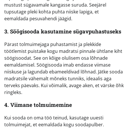
mustust sügavamale kangasse suruda. Seejärel
tupsutage pleki kohta puhta niiske lapiga, et
eemaldada pesuvahendi jäägid.
3. Söögisooda kasutamine sügavpuhastuseks
Pärast tolmuimejaga puhastamist ja plekkide
töötlemist puistake kogu madratsi pinnale ühtlane kiht
söögisoodat. See on kõige olulisem osa lõhnade
eemaldamisel. Söögisooda imab endasse viimase
niiskuse ja lagundab ebameeldivad lõhnad. Jätke sooda
madratsile vähemalt mõneks tunniks, ideaalis aga
terveks päevaks. Kui võimalik, avage aken, et värske õhk
ringleks.
4. Viimane tolmuimemine
Kui sooda on oma töö teinud, kasutage uuesti
tolmuimejat, et eemaldada kogu soodapulber.