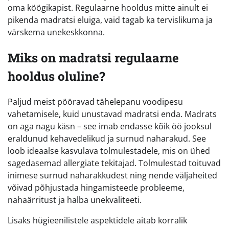
oma köögikapist. Regulaarne hooldus mitte ainult ei
pikenda madratsi eluiga, vaid tagab ka tervislikuma ja
värskema unekeskkonna.
Miks on madratsi regulaarne
hooldus oluline?
Paljud meist pööravad tähelepanu voodipesu
vahetamisele, kuid unustavad madratsi enda. Madrats
on aga nagu käsn – see imab endasse kõik öö jooksul
eraldunud kehavedelikud ja surnud naharakud. See
loob ideaalse kasvulava tolmulestadele, mis on ühed
sagedasemad allergiate tekitajad. Tolmulestad toituvad
inimese surnud naharakkudest ning nende väljaheited
võivad põhjustada hingamisteede probleeme,
nahaärritust ja halba unekvaliteeti.
Lisaks hügieenilistele aspektidele aitab korralik