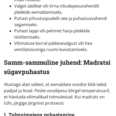
Valget äädikat või õrna nõudepesuvahendit
plekkide eemaldamiseks.
Puhast pihustuspudelit vee ja puhastusvahendi
segamiseks.
Puhast lappi või pehmet harja plekkide
töötlemiseks.
Võimaluse korral päikesevalgust või hea
ventilatsiooniga ruumi kuivatamiseks.
Samm-sammuline juhend: Madratsi
sügavpuhastus
Alustage alati sellest, et eemaldate voodist kõik tekid,
padjad ja linad. Peske voodipesu kõrgel temperatuuril,
et hävitada võimalikud tolmulestad. Kui madrats on
tühi, järgige järgmist protsessi:
1. Tolmuimejaga puhastamine