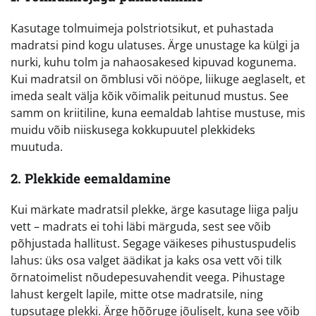
Kasutage tolmuimeja polstriotsikut, et puhastada
madratsi pind kogu ulatuses. Ärge unustage ka külgi ja
nurki, kuhu tolm ja nahaosakesed kipuvad kogunema.
Kui madratsil on õmblusi või nööpe, liikuge aeglaselt, et
imeda sealt välja kõik võimalik peitunud mustus. See
samm on kriitiline, kuna eemaldab lahtise mustuse, mis
muidu võib niiskusega kokkupuutel plekkideks
muutuda.
2. Plekkide eemaldamine
Kui märkate madratsil plekke, ärge kasutage liiga palju
vett – madrats ei tohi läbi märguda, sest see võib
põhjustada hallitust. Segage väikeses pihustuspudelis
lahus: üks osa valget äädikat ja kaks osa vett või tilk
õrnatoimelist nõudepesuvahendit veega. Pihustage
lahust kergelt lapile, mitte otse madratsile, ning
tupsutage plekki. Ärge hõõruge jõuliselt, kuna see võib