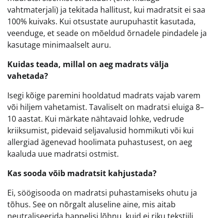
vahtmaterjali) ja tekitada hallitust, kui madratsit ei saa
100% kuivaks. Kui otsustate aurupuhastit kasutada,
veenduge, et seade on mõeldud õrnadele pindadele ja
kasutage minimaalselt auru.
Kuidas teada, millal on aeg madrats välja
vahetada?
Isegi kõige paremini hooldatud madrats vajab varem
või hiljem vahetamist. Tavaliselt on madratsi eluiga 8–
10 aastat. Kui märkate nähtavaid lohke, vedrude
kriiksumist, pidevaid seljavalusid hommikuti või kui
allergiad ägenevad hoolimata puhastusest, on aeg
kaaluda uue madratsi ostmist.
Kas sooda võib madratsit kahjustada?
Ei, söögisooda on madratsi puhastamiseks ohutu ja
tõhus. See on nõrgalt aluseline aine, mis aitab
neutraliseerida happelisi lõhnu, kuid ei riku tekstiili