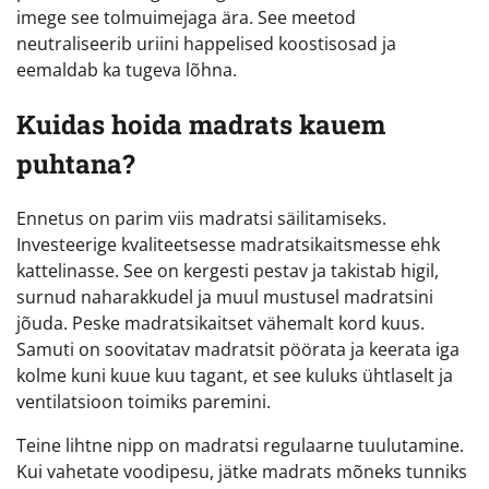
imege see tolmuimejaga ära. See meetod
neutraliseerib uriini happelised koostisosad ja
eemaldab ka tugeva lõhna.
Kuidas hoida madrats kauem
puhtana?
Ennetus on parim viis madratsi säilitamiseks.
Investeerige kvaliteetsesse madratsikaitsmesse ehk
kattelinasse. See on kergesti pestav ja takistab higil,
surnud naharakkudel ja muul mustusel madratsini
jõuda. Peske madratsikaitset vähemalt kord kuus.
Samuti on soovitatav madratsit pöörata ja keerata iga
kolme kuni kuue kuu tagant, et see kuluks ühtlaselt ja
ventilatsioon toimiks paremini.
Teine lihtne nipp on madratsi regulaarne tuulutamine.
Kui vahetate voodipesu, jätke madrats mõneks tunniks