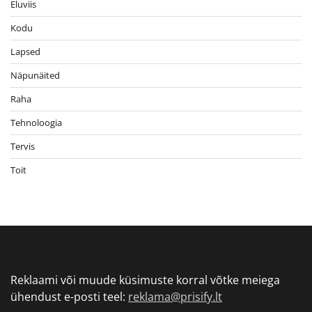
Eluviis
Kodu
Lapsed
Näpunäited
Raha
Tehnoloogia
Tervis
Toit
Reklaami või muude küsimuste korral võtke meiega
ühendust e-posti teel:
reklama@prisify.lt