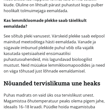
kiude. Oluline on lihtsalt pärast puhastust kogu pulber
hoolikalt tolmuimejaga eemaldada.
Kas lemmikloomade plekke saab täielikult
eemaldada?
See sõltub pleki vanusest. Värskeid plekke saab eelpool
mainitud meetoditega hästi eemaldada. Vanade ja
sügavale imbunud plekkide puhul võib olla vajalik
kasutada spetsiaalseid ensümaatilisi
puhastusvahendeid, mis lagundavad bioloogilist
mustust. Neid müüakse lemmikloomapoodides ja need
on väga tõhusad just lõhnade eemaldamisel.
Nõuanded tervislikuma une heaks
Puhas madrats on vaid üks osa tervislikust unest.
Magamistoa õhutemperatuur peaks olema pigem jahe,
ideaalis 16–18 kraadi. Püüdke hoida magamistuba