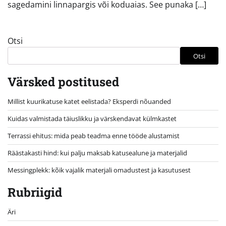
sagedamini linnapargis või koduaias. See punaka […]
Otsi
Otsi
Värsked postitused
Millist kuurikatuse katet eelistada? Eksperdi nõuanded
Kuidas valmistada täiuslikku ja värskendavat külmkastet
Terrassi ehitus: mida peab teadma enne tööde alustamist
Räästakasti hind: kui palju maksab katusealune ja materjalid
Messingplekk: kõik vajalik materjali omadustest ja kasutusest
Rubriigid
Äri