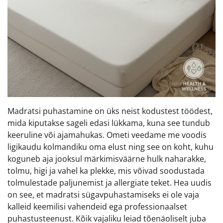
Madratsi puhastamine on üks neist kodustest töödest,
mida kiputakse sageli edasi lükkama, kuna see tundub
keeruline või ajamahukas. Ometi veedame me voodis
ligikaudu kolmandiku oma elust ning see on koht, kuhu
koguneb aja jooksul märkimisväärne hulk naharakke,
tolmu, higi ja vahel ka plekke, mis võivad soodustada
tolmulestade paljunemist ja allergiate teket. Hea uudis
on see, et madratsi sügavpuhastamiseks ei ole vaja
kalleid keemilisi vahendeid ega professionaalset
puhastusteenust. Kõik vajaliku leiad tõenäoliselt juba