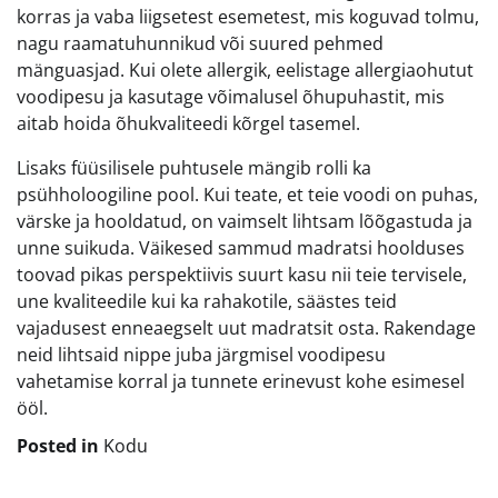
korras ja vaba liigsetest esemetest, mis koguvad tolmu,
nagu raamatuhunnikud või suured pehmed
mänguasjad. Kui olete allergik, eelistage allergiaohutut
voodipesu ja kasutage võimalusel õhupuhastit, mis
aitab hoida õhukvaliteedi kõrgel tasemel.
Lisaks füüsilisele puhtusele mängib rolli ka
psühholoogiline pool. Kui teate, et teie voodi on puhas,
värske ja hooldatud, on vaimselt lihtsam lõõgastuda ja
unne suikuda. Väikesed sammud madratsi hoolduses
toovad pikas perspektiivis suurt kasu nii teie tervisele,
une kvaliteedile kui ka rahakotile, säästes teid
vajadusest enneaegselt uut madratsit osta. Rakendage
neid lihtsaid nippe juba järgmisel voodipesu
vahetamise korral ja tunnete erinevust kohe esimesel
ööl.
Posted in
Kodu