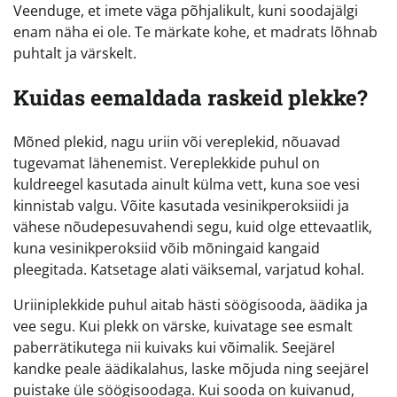
Veenduge, et imete väga põhjalikult, kuni soodajälgi
enam näha ei ole. Te märkate kohe, et madrats lõhnab
puhtalt ja värskelt.
Kuidas eemaldada raskeid plekke?
Mõned plekid, nagu uriin või vereplekid, nõuavad
tugevamat lähenemist. Vereplekkide puhul on
kuldreegel kasutada ainult külma vett, kuna soe vesi
kinnistab valgu. Võite kasutada vesinikperoksiidi ja
vähese nõudepesuvahendi segu, kuid olge ettevaatlik,
kuna vesinikperoksiid võib mõningaid kangaid
pleegitada. Katsetage alati väiksemal, varjatud kohal.
Uriiniplekkide puhul aitab hästi söögisooda, äädika ja
vee segu. Kui plekk on värske, kuivatage see esmalt
paberrätikutega nii kuivaks kui võimalik. Seejärel
kandke peale äädikalahus, laske mõjuda ning seejärel
puistake üle söögisoodaga. Kui sooda on kuivanud,