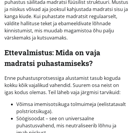
puhastus säilitada madratsi füüsilist struktuuri. Mustus
ja niiskus võivad aja jooksul kahjustada madratsi sisu ja
kanga kiude. Kui puhastate madratsit regulaarselt,
väldite hallituse teket ja ebameeldivate lõhnade
kinnistumist, mis muudab magamistoa õhu palju
värskemaks ja kutsuvamaks.
Ettevalmistus: Mida on vaja
madratsi puhastamiseks?
Enne puhastusprotsessiga alustamist tasub koguda
kokku kõik vajalikud vahendid. Suurem osa neist on
igas kodus olemas. Teil läheb vaja järgmisi tarvikuid:
Võimsa imemisotsikuga tolmuimeja (eelistatavalt
polstriotsikuga).
Söögisoodat – see on universaalne
puhastusvahend, mis neutraliseerib lõhnu ja
imab niiskust.