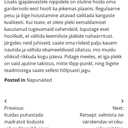
Lisaks igapäevastele nippidele on oluline hoida oma
garderoobi eest hoolt ka pikemas plaanis. Regulaarne
pesu ja õige hoiustamine aitavad säilitada kangaste
kvaliteeti. Kui teate, et olete pleki eemaldamisel
kasutanud tugevamaid vahendeid, loputage eset
hoolikalt, et vältida keemiliste jääkide nahaärritust.
Järgides neid juhiseid, saate oma riideid palju kauem
nautida ja vältida ebameeldivaid üllatusi, mis muidu
võiksid rikkuda kogu päeva. Pidage meeles, et iga plekk
on vaid ajutine takistus, mitte lõpp-punkt, ning õigete
teadmistega saate sellest hõlpsasti jagu.
Posted in
Näpunäited
Navigeerimine
Previous:
Next:
Kuidas puhastada
Retsept: valmista ise
madratsit koduste
värskendav virsiku-