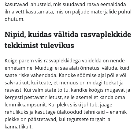
kasutavad lahusteid, mis suudavad rasva eemaldada
ilma vett kasutamata, mis on paljude materjalide puhul
ohutum.
Nipid, kuidas vältida rasvaplekkide
tekkimist tulevikus
Kõige parem viis rasvaplekkidega võidelda on nende
ennetamine. Muidugi ei saa alati õnnetusi vältida, kuid
saate riske vähendada. Kandke söömise ajal põlle või
salvrätikut, kui teate, et menüüs on midagi toekat ja
rasvast. Kui valmistate toitu, kandke köögis mugavat ja
kergesti pestavat riietust, selle asemel et kanda oma
lemmikkampsunit. Kui plekk siiski juhtub, jääge
rahulikuks ja kasutage ülaltoodud tehnikaid – enamik
plekke on päästetavad, kui tegutsete targalt ja
kannatlikult.