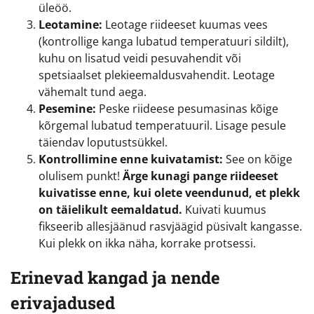
üleöö.
Leotamine:
Leotage riideeset kuumas vees
(kontrollige kanga lubatud temperatuuri sildilt),
kuhu on lisatud veidi pesuvahendit või
spetsiaalset plekieemaldusvahendit. Leotage
vähemalt tund aega.
Pesemine:
Peske riideese pesumasinas kõige
kõrgemal lubatud temperatuuril. Lisage pesule
täiendav loputustsükkel.
Kontrollimine enne kuivatamist:
See on kõige
olulisem punkt!
Ärge kunagi pange riideeset
kuivatisse enne, kui olete veendunud, et plekk
on täielikult eemaldatud.
Kuivati kuumus
fikseerib allesjäänud rasvjäägid püsivalt kangasse.
Kui plekk on ikka näha, korrake protsessi.
Erinevad kangad ja nende
erivajadused