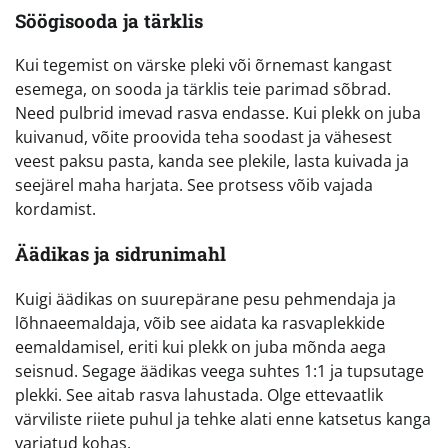
Söögisooda ja tärklis
Kui tegemist on värske pleki või õrnemast kangast
esemega, on sooda ja tärklis teie parimad sõbrad.
Need pulbrid imevad rasva endasse. Kui plekk on juba
kuivanud, võite proovida teha soodast ja vähesest
veest paksu pasta, kanda see plekile, lasta kuivada ja
seejärel maha harjata. See protsess võib vajada
kordamist.
Äädikas ja sidrunimahl
Kuigi äädikas on suurepärane pesu pehmendaja ja
lõhnaeemaldaja, võib see aidata ka rasvaplekkide
eemaldamisel, eriti kui plekk on juba mõnda aega
seisnud. Segage äädikas veega suhtes 1:1 ja tupsutage
plekki. See aitab rasva lahustada. Olge ettevaatlik
värviliste riiete puhul ja tehke alati enne katsetus kanga
varjatud kohas.