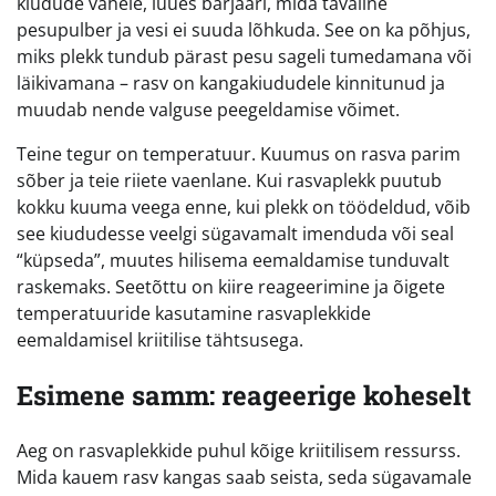
kiudude vahele, luues barjääri, mida tavaline
pesupulber ja vesi ei suuda lõhkuda. See on ka põhjus,
miks plekk tundub pärast pesu sageli tumedamana või
läikivamana – rasv on kangakiududele kinnitunud ja
muudab nende valguse peegeldamise võimet.
Teine tegur on temperatuur. Kuumus on rasva parim
sõber ja teie riiete vaenlane. Kui rasvaplekk puutub
kokku kuuma veega enne, kui plekk on töödeldud, võib
see kiududesse veelgi sügavamalt imenduda või seal
“küpseda”, muutes hilisema eemaldamise tunduvalt
raskemaks. Seetõttu on kiire reageerimine ja õigete
temperatuuride kasutamine rasvaplekkide
eemaldamisel kriitilise tähtsusega.
Esimene samm: reageerige koheselt
Aeg on rasvaplekkide puhul kõige kriitilisem ressurss.
Mida kauem rasv kangas saab seista, seda sügavamale