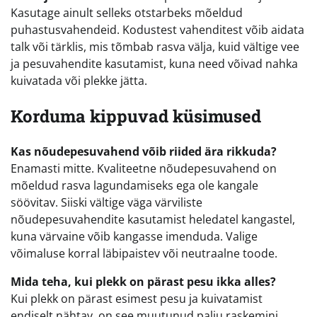
Kasutage ainult selleks otstarbeks mõeldud
puhastusvahendeid. Kodustest vahenditest võib aidata
talk või tärklis, mis tõmbab rasva välja, kuid vältige vee
ja pesuvahendite kasutamist, kuna need võivad nahka
kuivatada või plekke jätta.
Korduma kippuvad küsimused
Kas nõudepesuvahend võib riided ära rikkuda?
Enamasti mitte. Kvaliteetne nõudepesuvahend on
mõeldud rasva lagundamiseks ega ole kangale
söövitav. Siiski vältige väga värviliste
nõudepesuvahendite kasutamist heledatel kangastel,
kuna värvaine võib kangasse imenduda. Valige
võimaluse korral läbipaistev või neutraalne toode.
Mida teha, kui plekk on pärast pesu ikka alles?
Kui plekk on pärast esimest pesu ja kuivatamist
endiselt nähtav, on see muutunud palju raskemini