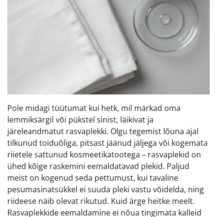
Pole midagi tüütumat kui hetk, mil märkad oma
lemmiksärgil või pükstel sinist, läikivat ja
järeleandmatut rasvaplekki. Olgu tegemist lõuna ajal
tilkunud toiduõliga, pitsast jäänud jäljega või kogemata
riietele sattunud kosmeetikatootega – rasvaplekid on
ühed kõige raskemini eemaldatavad plekid. Paljud
meist on kogenud seda pettumust, kui tavaline
pesumasinatsükkel ei suuda pleki vastu võidelda, ning
riideese näib olevat rikutud. Kuid ärge heitke meelt.
Rasvaplekkide eemaldamine ei nõua tingimata kalleid