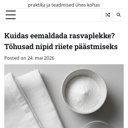
Skip
praktika ja teadmised ühes kohas
to
content
Kuidas eemaldada rasvaplekke?
Tõhusad nipid riiete päästmiseks
Posted on
24. mai 2026