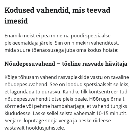
Kodused vahendid, mis teevad
imesid
Enamik meist ei pea minema poodi spetsiaalse
plekieemaldaja järele. Siin on nimekiri vahenditest,
mida suure tõenäosusega juba oma kodus hoiate:
Nõudepesuvahend – tõeline rasvade hävitaja
Kõige tõhusam vahend rasvaplekkide vastu on tavaline
nõudepesuvahend. See on loodud spetsiaalselt selleks,
et lagundada toidurasvu. Kandke tilk kontsentreeritud
nõudepesuvahendit otse pleki peale. Hõõruge õrnalt
sõrmede või pehme hambaharjaga, et vahend tungiks
kiududesse. Laske sellel seista vähemalt 10-15 minutit.
Seejärel loputage sooja veega ja peske riideese
vastavalt hooldusjuhistele.