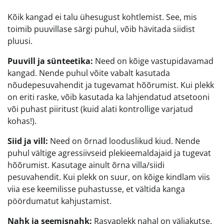
Kõik kangad ei talu ühesugust kohtlemist. See, mis
toimib puuvillase särgi puhul, võib hävitada siidist
pluusi.
Puuvill ja sünteetika:
Need on kõige vastupidavamad
kangad. Nende puhul võite vabalt kasutada
nõudepesuvahendit ja tugevamat hõõrumist. Kui plekk
on eriti raske, võib kasutada ka lahjendatud atsetooni
või puhast piiritust (kuid alati kontrollige varjatud
kohas!).
Siid ja vill:
Need on õrnad looduslikud kiud. Nende
puhul vältige agressiivseid plekieemaldajaid ja tugevat
hõõrumist. Kasutage ainult õrna villa/siidi
pesuvahendit. Kui plekk on suur, on kõige kindlam viis
viia ese keemilisse puhastusse, et vältida kanga
pöördumatut kahjustamist.
Nahk ja seemisnahk:
Rasvaplekk nahal on väljakutse.