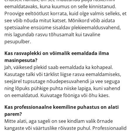
eemaldatavaks, kuna kuumus on selle kinnistanud.
Proovige eeltöötlust korrata, kuid olge valmis selleks, et
see võib nõuda mitut katset. Mõnikord võib aidata
spetsiaalne ensüüme sisaldav plekieemaldusvahend,
mis lagundab rasvu tõhusamalt kui tavaline
pesupulber.
Kas rasvaplekki on võimalik eemaldada ilma
masinpesuta?
Jah, väikesed plekid saab eemaldada ka kohapeal.
Kasutage talki või tärklist liigse rasva eemaldamiseks,
seejärel tupsutage nõudepesuvahendi ja vee seguga
ning lõpuks pühkige puhta niiske lapiga, kuni vahend
on eemaldatud. Kuivatage fööniga või õhu käes.
Kas professionaalne keemiline puhastus on alati
parem?
Mitte alati, aga sageli on see kindlam valik õrnade
kangaste või väärtuslike rõivaste puhul. Professionaalid