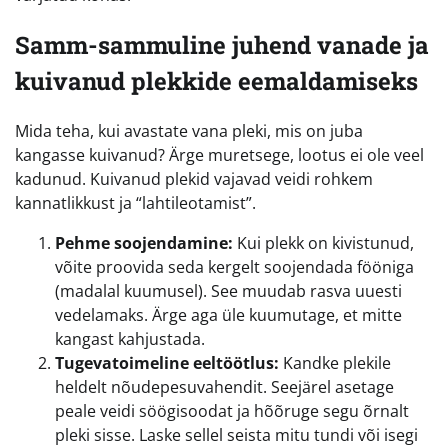
Samm-sammuline juhend vanade ja
kuivanud plekkide eemaldamiseks
Mida teha, kui avastate vana pleki, mis on juba
kangasse kuivanud? Ärge muretsege, lootus ei ole veel
kadunud. Kuivanud plekid vajavad veidi rohkem
kannatlikkust ja “lahtileotamist”.
Pehme soojendamine:
Kui plekk on kivistunud,
võite proovida seda kergelt soojendada fööniga
(madalal kuumusel). See muudab rasva uuesti
vedelamaks. Ärge aga üle kuumutage, et mitte
kangast kahjustada.
Tugevatoimeline eeltöötlus:
Kandke plekile
heldelt nõudepesuvahendit. Seejärel asetage
peale veidi söögisoodat ja hõõruge segu õrnalt
pleki sisse. Laske sellel seista mitu tundi või isegi