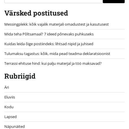
Värsked postitused
Messingplekk: kõik vajalik materjali omadustest ja kasutusest
Mida teha Põltsamaal? 7 ideed põnevaks puhkuseks
Kuidas leida õige postiindeks: lihtsad nipid ja juhised
Tulumaksu tagastus: kõik, mida pead teadma deklaratsioonist
Terrassi ehituse hind: kui palju materjal ja töö maksavad?
Rubriigid
Äri
Eluviis
Kodu
Lapsed
Näpunäited