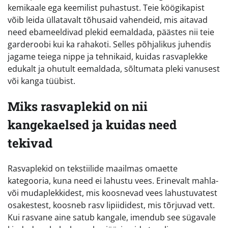
kemikaale ega keemilist puhastust. Teie köögikapist
võib leida üllatavalt tõhusaid vahendeid, mis aitavad
need ebameeldivad plekid eemaldada, päästes nii teie
garderoobi kui ka rahakoti. Selles põhjalikus juhendis
jagame teiega nippe ja tehnikaid, kuidas rasvaplekke
edukalt ja ohutult eemaldada, sõltumata pleki vanusest
või kanga tüübist.
Miks rasvaplekid on nii
kangekaelsed ja kuidas need
tekivad
Rasvaplekid on tekstiilide maailmas omaette
kategooria, kuna need ei lahustu vees. Erinevalt mahla-
või mudaplekkidest, mis koosnevad vees lahustuvatest
osakestest, koosneb rasv lipiididest, mis tõrjuvad vett.
Kui rasvane aine satub kangale, imendub see sügavale