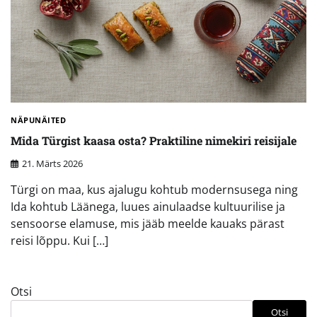
NÄPUNÄITED
Mida Türgist kaasa osta? Praktiline nimekiri reisijale
21. Märts 2026
Türgi on maa, kus ajalugu kohtub modernsusega ning
Ida kohtub Läänega, luues ainulaadse kultuurilise ja
sensoorse elamuse, mis jääb meelde kauaks pärast
reisi lõppu. Kui […]
Otsi
Otsi