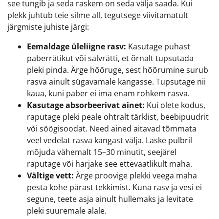
see tungib ja seda raskem on seda välja saada. Kui
plekk juhtub teie silme all, tegutsege viivitamatult
järgmiste juhiste järgi:
Eemaldage üleliigne rasv:
Kasutage puhast
paberrätikut või salvrätti, et õrnalt tupsutada
pleki pinda. Ärge hõõruge, sest hõõrumine surub
rasva ainult sügavamale kangasse. Tupsutage nii
kaua, kuni paber ei ima enam rohkem rasva.
Kasutage absorbeerivat ainet:
Kui olete kodus,
raputage pleki peale ohtralt tärklist, beebipuudrit
või söögisoodat. Need ained aitavad tõmmata
veel vedelat rasva kangast välja. Laske pulbril
mõjuda vähemalt 15–30 minutit, seejärel
raputage või harjake see ettevaatlikult maha.
Vältige vett:
Ärge proovige plekki veega maha
pesta kohe pärast tekkimist. Kuna rasv ja vesi ei
segune, teete asja ainult hullemaks ja levitate
pleki suuremale alale.