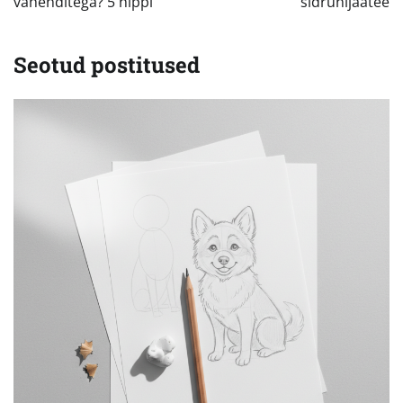
vahenditega? 5 nippi
sidrunijäätee
Seotud postitused