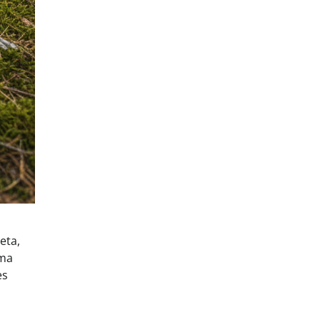
eta,
oma
es