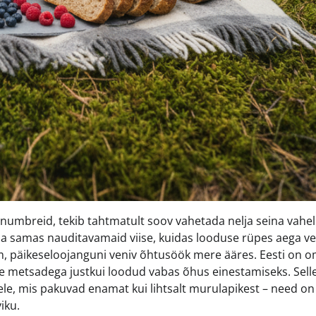
id numbreid, tekib tahtmatult soov vahetada nelja seina vahel
d ja samas nauditavamaid viise, kuidas looduse rüpes aega ve
kem, päikeseloojanguni veniv õhtusöök mere ääres. Eesti on 
e metsadega justkui loodud vabas õhus einestamiseks. Sell
dele, mis pakuvad enamat kui lihtsalt murulapikest – need on
iku.