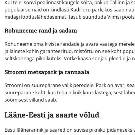
Kui te ei soovi pealinnast kaugele sõita, pakub Tallinn ja 
populaarsemaid on kindlasti Kadrioru park, kus saab nauti
midagi looduslähedasemat, tasub suunduda Viimsi pools
Rohuneeme rand ja sadam
Rohuneeme oma kiviste randade ja avara vaatega merele 
ja lainete kohin garanteeritud, mistõttu on see koht pop
seltskonnaga piknikuteks. Võtke kaasa soojad pleedid ja 
Stroomi metsapark ja rannaala
Stroomi on suurepärane valik peredele. Park on avar, seal 
suurepärane koht, kus teha piknik koos lastega, sest lähe
söömisest villand saab.
Lääne-Eesti ja saarte võlud
Eesti läänerannik ja saared on suvise pikniku pidamiseks