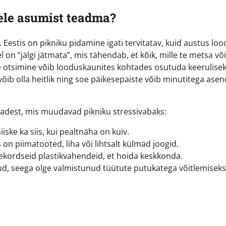
ele asumist teadma?
. Eestis on pikniku pidamine igati tervitatav, kuid austus lo
on “jälgi jätmata”, mis tähendab, et kõik, mille te metsa või
e otsimine võib looduskaunites kohtades osutuda keerulisek
 võib olla heitlik ning soe päikesepaiste võib minutitega ase
jadest, mis muudavad pikniku stressivabaks:
iske ka siis, kui pealtnäha on kuiv.
 on piimatooted, liha või lihtsalt külmad joogid.
ekordseid plastikvahendeid, et hoida keskkonda.
ud, seega olge valmistunud tüütute putukatega võitlemiseks