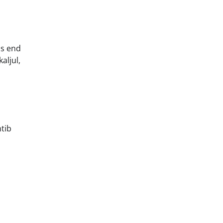
us end
aljul,
tib