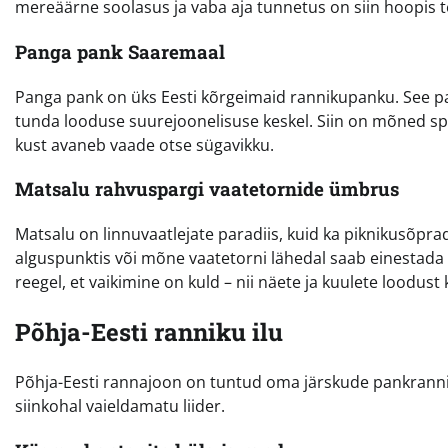
mereäärne soolasus ja vaba aja tunnetus on siin hoopis t
Panga pank Saaremaal
Panga pank on üks Eesti kõrgeimaid rannikupanku. See pa
tunda looduse suurejoonelisuse keskel. Siin on mõned spets
kust avaneb vaade otse sügavikku.
Matsalu rahvuspargi vaatetornide ümbrus
Matsalu on linnuvaatlejate paradiis, kuid ka piknikusõpra
alguspunktis või mõne vaatetorni lähedal saab einestada 
reegel, et vaikimine on kuld – nii näete ja kuulete loodus
Põhja-Eesti ranniku ilu
Põhja-Eesti rannajoon on tuntud oma järskude pankranni
siinkohal vaieldamatu liider.