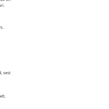
ri.
s,
d, sest
elt.