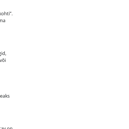
ohti”.
ama
id,
või
peaks
tav on