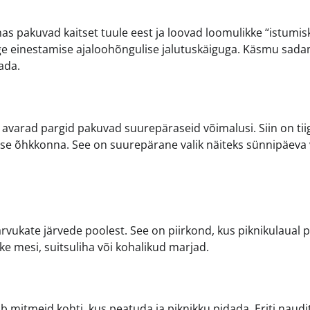
 pakuvad kaitset tuule eest ja loovad loomulikke “istumisk
rge einestamise ajaloohõngulise jalutuskäiguga. Käsmu sad
ada.
a avarad pargid pakuvad suurepäraseid võimalusi. Siin on tiig
ntse õhkkonna. See on suurepärane valik näiteks sünnipäeva 
rvukate järvede poolest. See on piirkond, kus piknikulaual 
ske mesi, suitsuliha või kohalikud marjad.
 mitmeid kohti, kus peatuda ja piknikku pidada. Eriti naudi