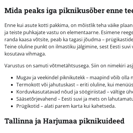
Mida peaks iga piknikusõber enne te
Enne kui asute kotti pakkima, on mõistlik teha väike plaan
ja teiste puhkajate vastu on elementaarne. Esimene reegel 
randa kaasa võtsite, peab ka tagasi jõudma – prügikastid
Teine oluline punkt on ilmastiku jälgimine, sest Eesti suvi
kosutava vihmaga.
Varustus on samuti võtmetähtsusega. Siin on nimekiri as
Mugav ja veekindel piknikutekk – maapind võib olla ni
Termokott või jahutuskast – eriti oluline, kui menüüs
Korduvkasutatavad nõud ja söögiriistad – vältige üh
Sääsetõrjevahend – Eesti suvi ja mets on lahutamat
Prügikotid – alati parem karta kui kahetseda.
Tallinna ja Harjumaa piknikuideed