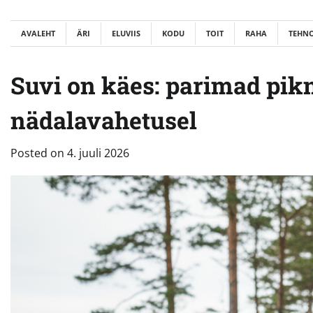
Skip
to
AVALEHT
ÄRI
ELUVIIS
KODU
TOIT
RAHA
TEHN
content
Suvi on käes: parimad pik
nädalavahetusel
Posted on
4. juuli 2026