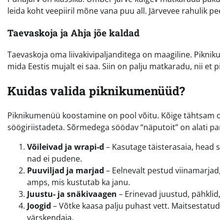
leida koht veepiiril mõne vana puu all. Järvevee rahulik 
Taevaskoja ja Ahja jõe kaldad
Taevaskoja oma liivakivipaljanditega on maagiline. Piknik
mida Eestis mujalt ei saa. Siin on palju matkaradu, nii et 
Kuidas valida piknikumenüüd?
Piknikumenüü koostamine on pool võitu. Kõige tähtsam o
söögiriistadeta. Sõrmedega söödav “näputoit” on alati par
Võileivad ja wrapi-d
– Kasutage täisterasaia, head sin
nad ei pudene.
Puuviljad ja marjad
– Eelnevalt pestud viinamarja
amps, mis kustutab ka janu.
Juustu- ja snäkivaagen
– Erinevad juustud, pähklid,
Joogid
– Võtke kaasa palju puhast vett. Maitsestatud
värskendaja.