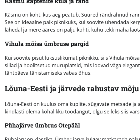
Käsmu kaptenite küla ja rand
Käsmu on koht, kus aeg peatub. Suured rändrahnud rannas
See on ideaalne paik piknikuks, kui soovite ühendada ke
lähedal ja mere ääres on palju kohti, kuhu tekk maha laot
Vihula mõisa ümbruse pargid
Kui soovite pisut luksuslikumat piknikku, siis Vihula mõis
sillad ja hoolitsetud muruplatsid, mis loovad väga elega
tähtpäeva tähistamiseks vabas õhus.
Lõuna-Eesti ja järvede rahustav mõju
Lõuna-Eesti on kuulus oma kuplite, sügavate metsade ja a
kindlasti olema kohalikku toodangut, olgu selleks siis vär
Pühajärve ümbrus Otepääl
Pühajärv on klassika. Ümber järve kulgev matkarada pakub