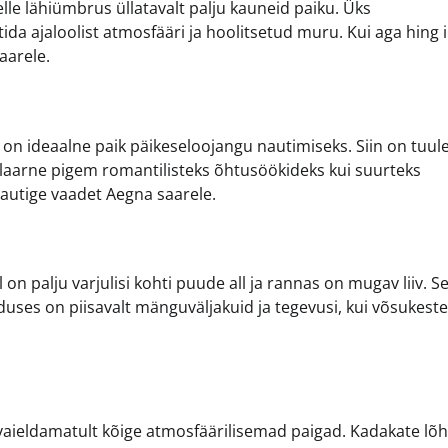
selle lähiümbrus üllatavalt palju kauneid paiku. Üks
da ajaloolist atmosfääri ja hoolitsetud muru. Kui aga hing 
aarele.
on ideaalne paik päikeseloojangu nautimiseks. Siin on tuu
ulaarne pigem romantilisteks õhtusöökideks kui suurteks
nautige vaadet Aegna saarele.
on palju varjulisi kohti puude all ja rannas on mugav liiv. S
duses on piisavalt mänguväljakuid ja tegevusi, kui võsukeste
 vaieldamatult kõige atmosfäärilisemad paigad. Kadakate lõh