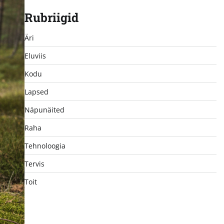
Rubriigid
Äri
Eluviis
Kodu
Lapsed
Näpunäited
Raha
Tehnoloogia
Tervis
Toit