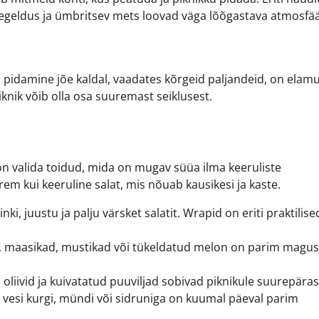
peegeldus ja ümbritsev mets loovad väga lõõgastava atmosfää
u pidamine jõe kaldal, vaadates kõrgeid paljandeid, on elamu
piknik võib olla osa suuremast seiklusest.
n valida toidud, mida on mugav süüa ilma keeruliste
em kui keeruline salat, mis nõuab kausikesi ja kaste.
ki, juustu ja palju värsket salatit. Wrapid on eriti praktilise
d, maasikad, mustikad või tükeldatud melon on parim magus
 oliivid ja kuivatatud puuviljad sobivad piknikule suurepäras
 vesi kurgi, mündi või sidruniga on kuumal päeval parim