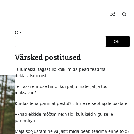
Otsi
Otsi
Värsked postitused
Tulumaksu tagastus: kõik, mida pead teadma
deklaratsioonist
Terrassi ehituse hind: kui palju materjal ja töö
maksavad?
Kuidas teha parimat pestot? Lihtne retsept igale pastale
Aknaplekkide mõõtmine: väldi kulukaid vigu selle
juhendiga
Maja soojustamine väljast: mida peab teadma enne töid?