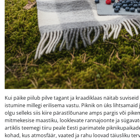
Kui päike piilub pilve tagant ja kraadiklaas näitab suvise
istumine millegi erilisema vastu. Piknik on üks lihtsamai
olgu selleks siis kiire pärastlõunane amps pargis või pi
mitmekesise maastiku, looklevate rannajoonte ja sügavat
artiklis teemegi tiiru peale Eesti parimatele piknikupaika
kohad, kus atmosfäär, vaated ja rahu loovad täiusliku terv