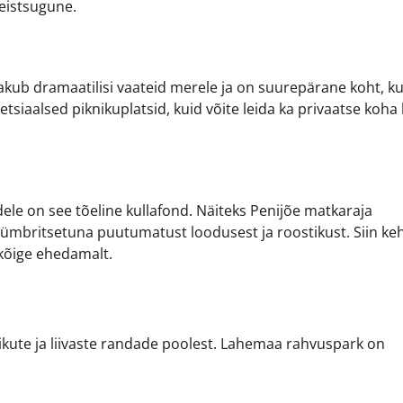
eistsugune.
kub dramaatilisi vaateid merele ja on suurepärane koht, k
iaalsed piknikuplatsid, kuid võite leida ka privaatse koha k
dele on see tõeline kullafond. Näiteks Penijõe matkaraja
ümbritsetuna puutumatust loodusest ja roostikust. Siin keh
t kõige ehedamalt.
kute ja liivaste randade poolest. Lahemaa rahvuspark on