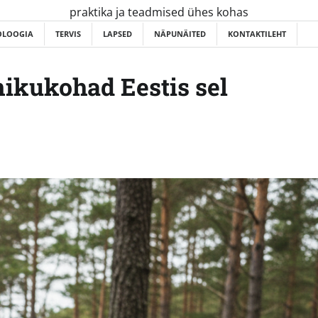
praktika ja teadmised ühes kohas
OLOOGIA
TERVIS
LAPSED
NÄPUNÄITED
KONTAKTILEHT
nikukohad Eestis sel