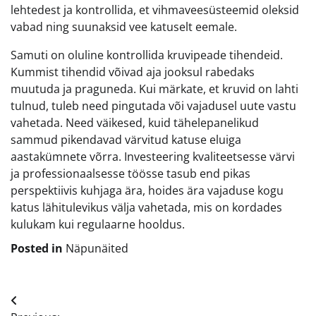
lehtedest ja kontrollida, et vihmaveesüsteemid oleksid
vabad ning suunaksid vee katuselt eemale.
Samuti on oluline kontrollida kruvipeade tihendeid.
Kummist tihendid võivad aja jooksul rabedaks
muutuda ja praguneda. Kui märkate, et kruvid on lahti
tulnud, tuleb need pingutada või vajadusel uute vastu
vahetada. Need väikesed, kuid tähelepanelikud
sammud pikendavad värvitud katuse eluiga
aastakümnete võrra. Investeering kvaliteetsesse värvi
ja professionaalsesse töösse tasub end pikas
perspektiivis kuhjaga ära, hoides ära vajaduse kogu
katus lähitulevikus välja vahetada, mis on kordades
kulukam kui regulaarne hooldus.
Posted in
Näpunäited
Navigeerimine