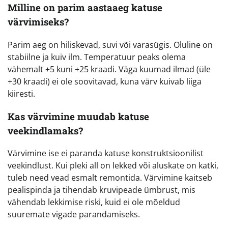
Milline on parim aastaaeg katuse
värvimiseks?
Parim aeg on hiliskevad, suvi või varasügis. Oluline on
stabiilne ja kuiv ilm. Temperatuur peaks olema
vähemalt +5 kuni +25 kraadi. Väga kuumad ilmad (üle
+30 kraadi) ei ole soovitavad, kuna värv kuivab liiga
kiiresti.
Kas värvimine muudab katuse
veekindlamaks?
Värvimine ise ei paranda katuse konstruktsioonilist
veekindlust. Kui pleki all on lekked või aluskate on katki,
tuleb need vead esmalt remontida. Värvimine kaitseb
pealispinda ja tihendab kruvipeade ümbrust, mis
vähendab lekkimise riski, kuid ei ole mõeldud
suuremate vigade parandamiseks.