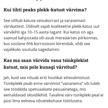
Kui tihti peaks plekk-katust värvima?
See sõltub katuse seisukorrast ja varasemast
värvkattest. Üldiselt vajab kvaliteetne plekk-katus uut
värvikihti iga 10–15 aasta tagant. Kui katus on aga
saanud kahjustada või asub mereäärses piirkonnas,
kus soolane õhk korrosiooni kiirendab, võib see
vajalikuks osutuda sagedamini.
Kas ma saan värvida vana tsinkplekist
katust, mis pole kunagi värvitud?
Jah, kuid see nõuab eriti hoolikat ettevalmistust.
Tsinkplekk peab enne värvimist “vananema” või tuleb
see töödelda spetsiaalsete pesuainetega, mis
eemaldavad oksiidikihid. Tavaline värv tsinkpleki peal ei
püsi ilma eelneva nõuetekohase töötluseta.