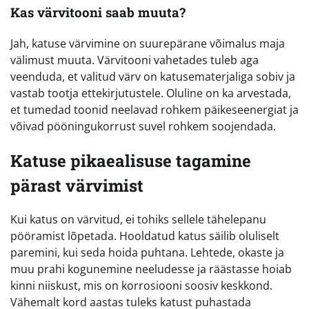
Kas värvitooni saab muuta?
Jah, katuse värvimine on suurepärane võimalus maja
välimust muuta. Värvitooni vahetades tuleb aga
veenduda, et valitud värv on katusematerjaliga sobiv ja
vastab tootja ettekirjutustele. Oluline on ka arvestada,
et tumedad toonid neelavad rohkem päikeseenergiat ja
võivad pööningukorrust suvel rohkem soojendada.
Katuse pikaealisuse tagamine
pärast värvimist
Kui katus on värvitud, ei tohiks sellele tähelepanu
pööramist lõpetada. Hooldatud katus säilib oluliselt
paremini, kui seda hoida puhtana. Lehtede, okaste ja
muu prahi kogunemine neeludesse ja räästasse hoiab
kinni niiskust, mis on korrosiooni soosiv keskkond.
Vähemalt kord aastas tuleks katust puhastada