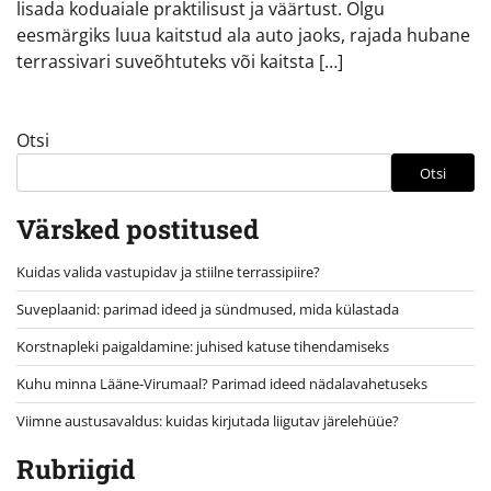
lisada koduaiale praktilisust ja väärtust. Olgu
eesmärgiks luua kaitstud ala auto jaoks, rajada hubane
terrassivari suveõhtuteks või kaitsta […]
Otsi
Otsi
Värsked postitused
Kuidas valida vastupidav ja stiilne terrassipiire?
Suveplaanid: parimad ideed ja sündmused, mida külastada
Korstnapleki paigaldamine: juhised katuse tihendamiseks
Kuhu minna Lääne-Virumaal? Parimad ideed nädalavahetuseks
Viimne austusavaldus: kuidas kirjutada liigutav järelehüüe?
Rubriigid