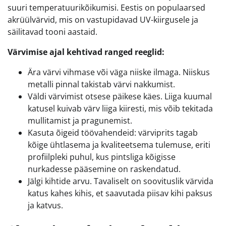
suuri temperatuurikõikumisi. Eestis on populaarsed
akrüülvärvid, mis on vastupidavad UV-kiirgusele ja
säilitavad tooni aastaid.
Värvimise ajal kehtivad ranged reeglid:
Ära värvi vihmase või väga niiske ilmaga. Niiskus
metalli pinnal takistab värvi nakkumist.
Väldi värvimist otsese päikese käes. Liiga kuumal
katusel kuivab värv liiga kiiresti, mis võib tekitada
mullitamist ja pragunemist.
Kasuta õigeid töövahendeid: värviprits tagab
kõige ühtlasema ja kvaliteetsema tulemuse, eriti
profiilpleki puhul, kus pintsliga kõigisse
nurkadesse pääsemine on raskendatud.
Jälgi kihtide arvu. Tavaliselt on soovituslik värvida
katus kahes kihis, et saavutada piisav kihi paksus
ja katvus.