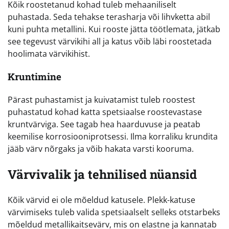
Kõik roostetanud kohad tuleb mehaaniliselt
puhastada. Seda tehakse terasharja või lihvketta abil
kuni puhta metallini. Kui rooste jätta töötlemata, jätkab
see tegevust värvikihi all ja katus võib läbi roostetada
hoolimata värvikihist.
Kruntimine
Pärast puhastamist ja kuivatamist tuleb roostest
puhastatud kohad katta spetsiaalse roostevastase
kruntvärviga. See tagab hea haarduvuse ja peatab
keemilise korrosiooniprotsessi. Ilma korraliku krundita
jääb värv nõrgaks ja võib hakata varsti kooruma.
Värvivalik ja tehnilised nüansid
Kõik värvid ei ole mõeldud katusele. Plekk-katuse
värvimiseks tuleb valida spetsiaalselt selleks otstarbeks
mõeldud metallikaitsevärv, mis on elastne ja kannatab