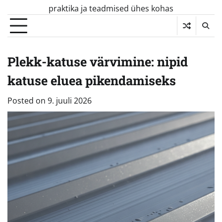
Skip
praktika ja teadmised ühes kohas
to
content
Plekk-katuse värvimine: nipid
katuse eluea pikendamiseks
Posted on
9. juuli 2026