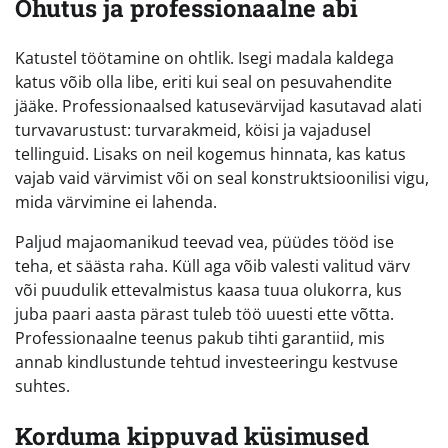
Ohutus ja professionaalne abi
Katustel töötamine on ohtlik. Isegi madala kaldega
katus võib olla libe, eriti kui seal on pesuvahendite
jääke. Professionaalsed katusevärvijad kasutavad alati
turvavarustust: turvarakmeid, köisi ja vajadusel
tellinguid. Lisaks on neil kogemus hinnata, kas katus
vajab vaid värvimist või on seal konstruktsioonilisi vigu,
mida värvimine ei lahenda.
Paljud majaomanikud teevad vea, püüdes tööd ise
teha, et säästa raha. Küll aga võib valesti valitud värv
või puudulik ettevalmistus kaasa tuua olukorra, kus
juba paari aasta pärast tuleb töö uuesti ette võtta.
Professionaalne teenus pakub tihti garantiid, mis
annab kindlustunde tehtud investeeringu kestvuse
suhtes.
Korduma kippuvad küsimused