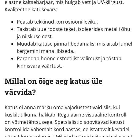
elastne kaitsebarjäär, mis hülgab vett ja UV-kiirgust.
Kvaliteetne katusevärv:
Peatab tekkinud korrosiooni leviku.
Takistab uue rooste teket, isoleerides metalli õhu
ja niiskuse eest.
Muudab katuse pinna libedamaks, mis aitab lumel
kergemini maha libiseda.
Parandab hoone esteetilist välimust ja tõstab
kinnisvara väärtust.
Millal on õige aeg katus üle
värvida?
Katus ei anna märku oma vajadustest vaid siis, kui
kuskilt tilkuma hakkab. Regulaarne visuaalne kontroll
on võtmetähtsusega. Spetsialistid soovitavad katust
kontrollida vähemalt kord aastas, eelistatavalt kevadel
pärast lume sulamist. Millised märgid viitavad sellele, et