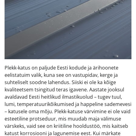
Plekk-katus on paljude Eesti kodude ja ärihoonete
eelistatuim valik, kuna see on vastupidav, kerge ja
suhteliselt soodne lahendus. Siiski ei ole ka kõige
kvaliteetsem tsingitud teras igavene. Aastate jooksul
avaldavad Eesti heitlikud ilmastikuolud – tugev tuul,
lumi, temperatuurikõikumised ja happeline sademevesi
– katusele oma mõju. Plekk-katuse värvimine ei ole vaid
esteetiline protseduur, mis muudab maja välimuse
värskeks, vaid see on kriitiline hooldustöö, mis kaitseb
katust korrosiooni ja lagunemise eest. Kui märkate