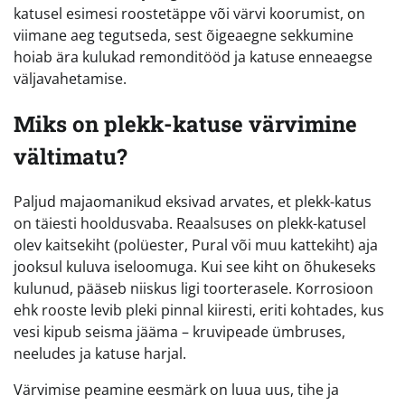
katusel esimesi roostetäppe või värvi koorumist, on
viimane aeg tegutseda, sest õigeaegne sekkumine
hoiab ära kulukad remonditööd ja katuse enneaegse
väljavahetamise.
Miks on plekk-katuse värvimine
vältimatu?
Paljud majaomanikud eksivad arvates, et plekk-katus
on täiesti hooldusvaba. Reaalsuses on plekk-katusel
olev kaitsekiht (polüester, Pural või muu kattekiht) aja
jooksul kuluva iseloomuga. Kui see kiht on õhukeseks
kulunud, pääseb niiskus ligi toorterasele. Korrosioon
ehk rooste levib pleki pinnal kiiresti, eriti kohtades, kus
vesi kipub seisma jääma – kruvipeade ümbruses,
neeludes ja katuse harjal.
Värvimise peamine eesmärk on luua uus, tihe ja