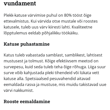
vundament
Plekk-katuse värvimise puhul on 80% tööst õige
ettevalmistus. Kui värvida otse mustale või roostes
katusele, tuleb uus värv kiiresti lahti. Kvaliteetne
lõpptulemus eeldab põhjalikku töökäiku.
Katuse puhastamine
Katus tuleb vabastada samblast, samblikest, lahtisest
mustusest ja tolmust. Kõige efektiivsem meetod on
survepesu, kuid seda tuleb teha õige rõhuga. Liiga suur
surve võib kahjustada pleki tihendeid või lükata vett
katuse alla. Spetsiaalsed pesuvahendid aitavad
eemaldada rasva ja mustuse, mis muidu takistavad uue
värvi nakkumist.
Rooste eemaldamine