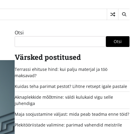
Otsi
Otsi
Värsked postitused
Terrassi ehituse hind: kui palju materjal ja töö
maksavad?
Kuidas teha parimat pestot? Lihtne retsept igale pastale
Aknaplekkide mõõtmine: väldi kulukaid vigu selle
juhendiga
Maja soojustamine väljast: mida peab teadma enne töid?
Plekitööriistade valimine: parimad vahendid meistrile