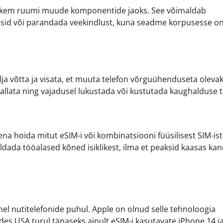
rohkem ruumi muude komponentide jaoks. See võimaldab
id või parandada veekindlust, kuna seadme korpusesse on
välja võtta ja visata, et muuta telefon võrguühenduseta olevak
hallata ning vajadusel lukustada või kustutada kaughalduse t
a hoida mitut eSIM-i või kombinatsiooni füüsilisest SIM-ist
aldada tööalased kõned isiklikest, ilma et peaksid kaasas k
l nutitelefonide puhul. Apple on olnud selle tehnoloogia
des USA turul tänaseks ainult eSIM-i kasutavate iPhone 14 j