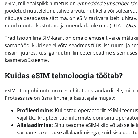
eSIM, mille täispikk nimetus on
embedded Subscriber Ide
joodetud nutitelefoni, tahvelarvuti, nutikella või sülearvu
näpuga pesadesse sättima, on eSIM tarkvaraliselt juhitav. 
nüüd muuta, kustutada ja uuendada üle õhu (OTA –
Over-
Traditsiooniline SIM-kaart on oma olemuselt väike mälukiip
sama tööd, kuid see ei võta seadmes füüsilist ruumi ja sed
disaini juures, kus iga ruutmillimeeter seadme sisemuses
kaamerasüsteeme.
Kuidas eSIM tehnoloogia töötab?
eSIM-i tööpõhimõte on üles ehitatud standarditele, mill
Protsess ise on üsna lihtne ja kasutajale mugav:
Profileerimine:
Kui ostad operaatorilt eSIM-i teenu
vajalikku krüpteeritud informatsiooni sinu operaator
Allalaadimine:
Sinu seadme eSIM-i kiip võtab selle 
sarnane rakenduse allalaadimisega, kuid sisaldab t