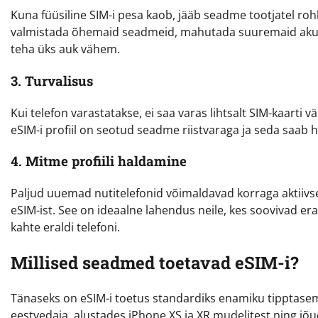
Kuna füüsiline SIM-i pesa kaob, jääb seadme tootjatel 
valmistada õhemaid seadmeid, mahutada suuremaid akus
teha üks auk vähem.
3. Turvalisus
Kui telefon varastatakse, ei saa varas lihtsalt SIM-kaarti 
eSIM-i profiil on seotud seadme riistvaraga ja seda saab 
4. Mitme profiili haldamine
Paljud uuemad nutitelefonid võimaldavad korraga aktiivsen
eSIM-ist. See on ideaalne lahendus neile, kes soovivad er
kahte eraldi telefoni.
Millised seadmed toetavad eSIM-i?
Tänaseks on eSIM-i toetus standardiks enamiku tipptaseme
eestvedaja, alustades iPhone XS ja XR mudelitest ning jõu