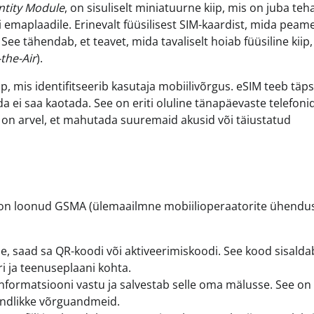
ntity Module
, on sisuliselt miniatuurne kiip, mis on juba teh
ti emaplaadile. Erinevalt füüsilisest SIM-kaardist, mida peam
See tähendab, et teavet, mida tavaliselt hoiab füüsiline kiip
the-Air
).
, mis identifitseerib kasutaja mobiilivõrgus. eSIM teeb täps
a ei saa kaotada. See on eriti oluline tänapäevaste telefoni
 on arvel, et mahutada suuremaid akusid või täiustatud
e on loonud GSMA (ülemaailmne mobiilioperaatorite ühendus
se, saad sa QR-koodi või aktiveerimiskoodi. See kood sisald
i ja teenuseplaani kohta.
informatsiooni vastu ja salvestab selle oma mälusse. See on
undlikke võrguandmeid.