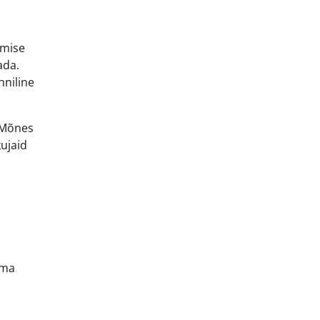
amise
ada.
hniline
. Mõnes
kujaid
oma