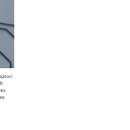
aatori
lt
des
see