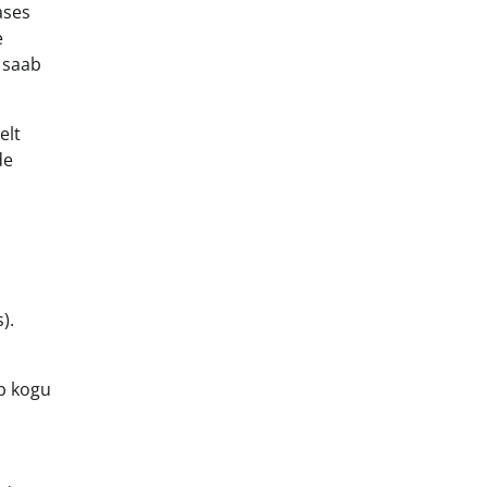
ases
e
, saab
elt
de
).
ab kogu