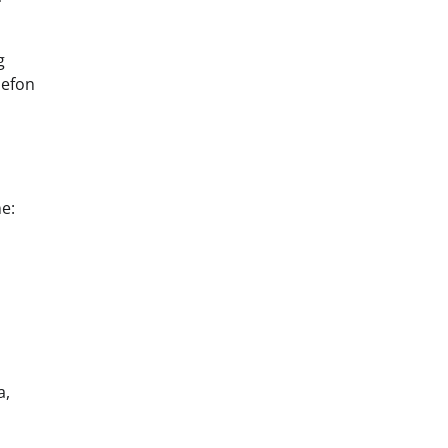
g
lefon
e:
a,