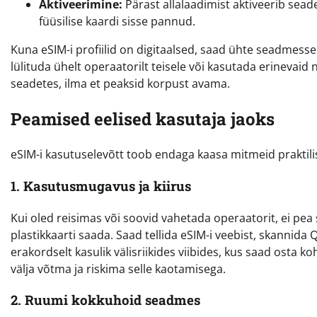
Aktiveerimine:
Pärast allalaadimist aktiveerib seade
füüsilise kaardi sisse pannud.
Kuna eSIM-i profiilid on digitaalsed, saad ühte seadmesse 
lülituda ühelt operaatorilt teisele või kasutada erinevaid 
seadetes, ilma et peaksid korpust avama.
Peamised eelised kasutaja jaoks
eSIM-i kasutuselevõtt toob endaga kaasa mitmeid praktilis
1. Kasutusmugavus ja kiirus
Kui oled reisimas või soovid vahetada operaatorit, ei pea
plastikkaarti saada. Saad tellida eSIM-i veebist, skannid
erakordselt kasulik välisriikides viibides, kus saad osta
välja võtma ja riskima selle kaotamisega.
2. Ruumi kokkuhoid seadmes