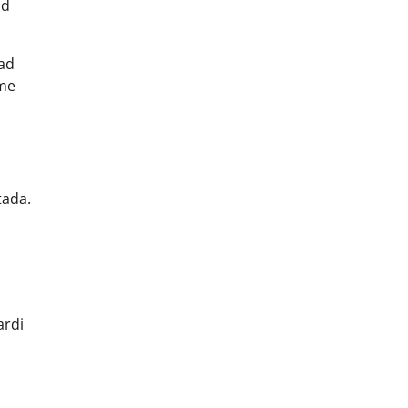
id
aad
dme
tada.
ardi