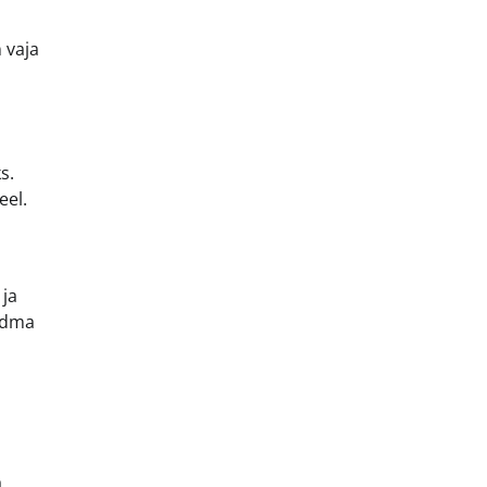
 vaja
s.
eel.
 ja
andma
a