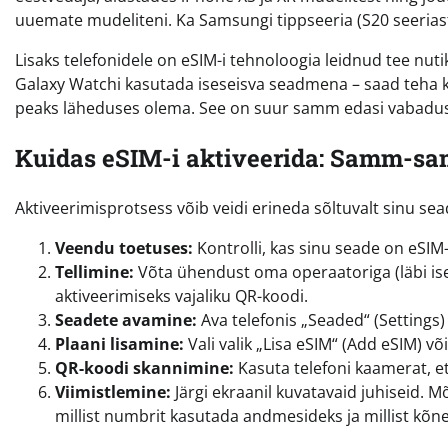
uuemate mudeliteni. Ka Samsungi tippseeria (S20 seeriast
Lisaks telefonidele on eSIM-i tehnoloogia leidnud tee nu
Galaxy Watchi kasutada iseseisva seadmena – saad teha kõ
peaks läheduses olema. See on suur samm edasi vabadu
Kuidas eSIM-i aktiveerida: Samm-sa
Aktiveerimisprotsess võib veidi erineda sõltuvalt sinu se
Veendu toetuses:
Kontrolli, kas sinu seade on eSIM
Tellimine:
Võta ühendust oma operaatoriga (läbi ise
aktiveerimiseks vajaliku QR-koodi.
Seadete avamine:
Ava telefonis „Seaded“ (Settings) j
Plaani lisamine:
Vali valik „Lisa eSIM“ (Add eSIM) võ
QR-koodi skannimine:
Kasuta telefoni kaamerat, e
Viimistlemine:
Järgi ekraanil kuvatavaid juhiseid. Mõn
millist numbrit kasutada andmesideks ja millist kõn