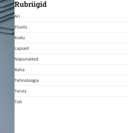
Rubriigid
Äri
Eluviis
Kodu
Lapsed
Näpunäited
Raha
Tehnoloogia
Tervis
Toit