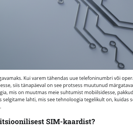
gavamaks. Kui varem tähendas uue telefoninumbri või oper
dmesse, siis tänapäeval on see protsess muutunud märgatava
oogia, mis on muutmas meie suhtumist mobiilsidesse, pakku
is selgitame lahti, mis see tehnoloogia tegelikult on, kuidas 
.
itsioonilisest SIM-kaardist?