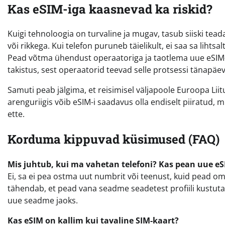
Kas eSIM-iga kaasnevad ka riskid?
Kuigi tehnoloogia on turvaline ja mugav, tasub siiski t
või rikkega. Kui telefon puruneb täielikult, ei saa sa lihts
Pead võtma ühendust operaatoriga ja taotlema uue eSIM-i pr
takistus, sest operaatorid teevad selle protsessi tänapäeva
Samuti peab jälgima, et reisimisel väljapoole Euroopa Lii
arenguriigis võib eSIM-i saadavus olla endiselt piiratud, 
ette.
Korduma kippuvad küsimused (FAQ)
Mis juhtub, kui ma vahetan telefoni? Kas pean uue eS
Ei, sa ei pea ostma uut numbrit või teenust, kuid pead om
tähendab, et pead vana seadme seadetest profiili kustu
uue seadme jaoks.
Kas eSIM on kallim kui tavaline SIM-kaart?