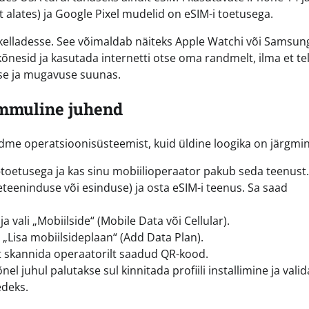
 alates) ja Google Pixel mudelid on eSIM-i toetusega.
tikelladesse. See võimaldab näiteks Apple Watchi või Samsun
nesid ja kasutada internetti otse oma randmelt, ilma et te
se ja mugavuse suunas.
mmuline juhend
adme operatsioonisüsteemist, kuid üldine loogika on järgmin
-toetusega ja kas sinu mobiilioperaator pakub seda teenust.
teeninduse või esinduse) ja osta eSIM-i teenus. Sa saad
a vali „Mobiilside“ (Mobile Data või Cellular).
i „Lisa mobiilsideplaan“ (Add Data Plan).
t skannida operaatorilt saadud QR-kood.
el juhul palutakse sul kinnitada profiili installimine ja valid
edeks.