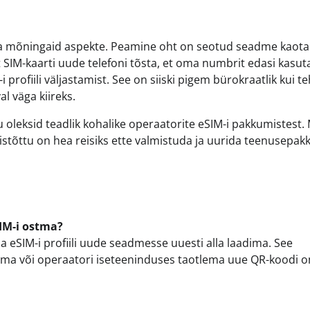
eada mõningaid aspekte. Peamine oht on seotud seadme kaot
alt SIM-kaarti uude telefoni tõsta, et oma numbrit edasi kasut
ofiili väljastamist. See on siiski pigem bürokraatlik kui te
l väga kiireks.
tu oleksid teadlik kohalike operaatorite eSIM-i pakkumistest
mistõttu on hea reisiks ette valmistuda ja uurida teenusepak
IM-i ostma?
a eSIM-i profiili uude seadmesse uuesti alla laadima. See
tama või operaatori iseteeninduses taotlema uue QR-koodi 