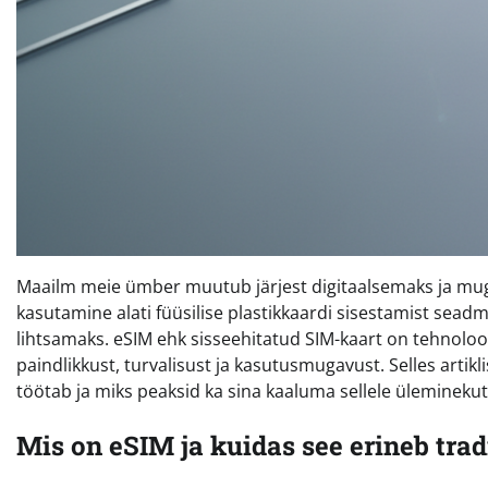
Maailm meie ümber muutub järjest digitaalsemaks ja mu
kasutamine alati füüsilise plastikkaardi sisestamist sea
lihtsamaks. eSIM ehk sisseehitatud SIM-kaart on tehnol
paindlikkust, turvalisust ja kasutusmugavust. Selles artikl
töötab ja miks peaksid ka sina kaaluma sellele üleminekut
Mis on eSIM ja kuidas see erineb trad