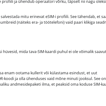
 profiili ja ühendub operaatori võrku, täpselt nii nagu oleks
salvestada mitu erinevat eSIM-i profiili. See tähendab, et s
numbreid (näiteks era- ja töötelefoni) vaid paari klikiga sea
i hüvesid, mida tava-SIM-kaardi puhul ei ole võimalik saavu
 sa enam ootama kullerit või külastama esindust, et uut
a QR-koodi ja olla ühenduses vaid mõne minuti jooksul. See on
 kohaliku andmesidepaketi ilma, et peaksid oma koduse SIM-ka