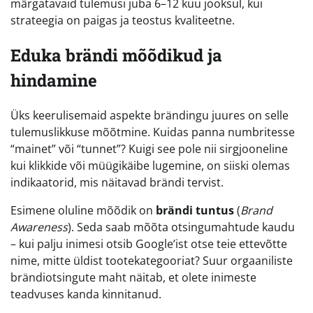
märgatavaid tulemusi juba 6–12 kuu jooksul, kui
strateegia on paigas ja teostus kvaliteetne.
Eduka brändi mõõdikud ja
hindamine
Üks keerulisemaid aspekte brändingu juures on selle
tulemuslikkuse mõõtmine. Kuidas panna numbritesse
“mainet” või “tunnet”? Kuigi see pole nii sirgjooneline
kui klikkide või müügikäibe lugemine, on siiski olemas
indikaatorid, mis näitavad brändi tervist.
Esimene oluline mõõdik on
brändi tuntus
(
Brand
Awareness
). Seda saab mõõta otsingumahtude kaudu
– kui palju inimesi otsib Google’ist otse teie ettevõtte
nime, mitte üldist tootekategooriat? Suur orgaaniliste
brändiotsingute maht näitab, et olete inimeste
teadvuses kanda kinnitanud.