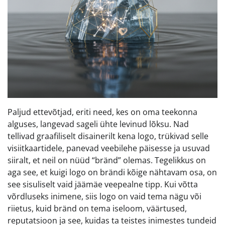
Paljud ettevõtjad, eriti need, kes on oma teekonna
alguses, langevad sageli ühte levinud lõksu. Nad
tellivad graafiliselt disainerilt kena logo, trükivad selle
visiitkaartidele, panevad veebilehe päisesse ja usuvad
siiralt, et neil on nüüd “bränd” olemas. Tegelikkus on
aga see, et kuigi logo on brändi kõige nähtavam osa, on
see sisuliselt vaid jäämäe veepealne tipp. Kui võtta
võrdluseks inimene, siis logo on vaid tema nägu või
riietus, kuid bränd on tema iseloom, väärtused,
reputatsioon ja see, kuidas ta teistes inimestes tundeid