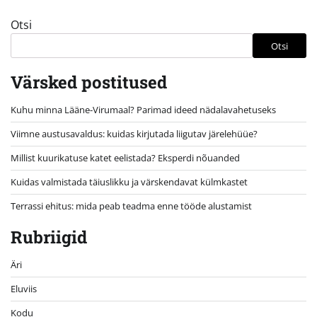
Otsi
Otsi
Värsked postitused
Kuhu minna Lääne-Virumaal? Parimad ideed nädalavahetuseks
Viimne austusavaldus: kuidas kirjutada liigutav järelehüüe?
Millist kuurikatuse katet eelistada? Eksperdi nõuanded
Kuidas valmistada täiuslikku ja värskendavat külmkastet
Terrassi ehitus: mida peab teadma enne tööde alustamist
Rubriigid
Äri
Eluviis
Kodu