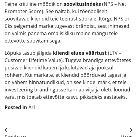
Teine kriitiline mõõdik on
soovitusindeks
(NPS – Net
Promoter Score). See näitab, kui tõenäoliselt
soovitavad kliendid teie teenust sõbrale. Kõrge NPS on
üks selgemaid märke tugevast brändist, sest inimesed
on valmis panema oma isikliku maine mängu teie
ettevõtte soovitamisega.
Lõpuks tasub jälgida
kliendi eluea väärtust
(LTV –
Customer Lifetime Value). Tugeva brändiga ettevõtetes
püsivad kliendid kauem ja kulutavad aja jooksul
rohkem. Kui märkate, et kliendid pöörduvad tagasi ja
on vähem hinnatundlikud, on see kindel märk, et teie
investeering brändingusse kannab vilja ja olete loonud
vara, mis toetab ettevõtte kasvu pikkadeks aastateks.
Posted in
Äri
Navigeerimine