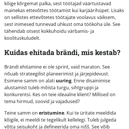
kõige kõrgemat palka, sest töötajad väärtustavad
mainekas ettevõttes töötamist kui karjäärihüpet. Lisaks
on sellistes ettevõtetes töötajate voolavus väiksem,
sest inimesed tunnevad uhkust oma töökoha üle. See
tähendab otsest kokkuhoidu värbamis- ja
koolituskuludelt.
Kuidas ehitada brändi, mis kestab?
Brändi ehitamine ei ole sprint, vaid maraton. See
nõuab strateegilist planeerimist ja järjepidevust.
Esimene samm on alati
uuring
. Enne disainimise
alustamist tuleb mõista turgu, sihtgruppi ja
konkurentsi. Kes on teie ideaalne klient? Millised on
tema hirmud, soovid ja vajadused?
Teine samm on
eristumine
. Kui te üritate meeldida
kõigile, ei meeldi te tegelikult kellelegi. Tuleb julgeda
võtta seisukoht ja defineerida oma nišš. See võib