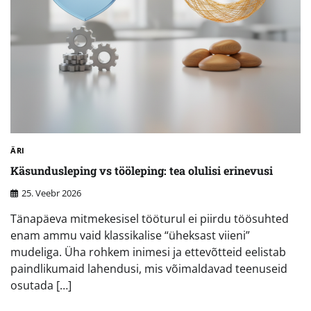
ÄRI
Käsundusleping vs tööleping: tea olulisi erinevusi
25. Veebr 2026
Tänapäeva mitmekesisel tööturul ei piirdu töösuhted
enam ammu vaid klassikalise “üheksast viieni”
mudeliga. Üha rohkem inimesi ja ettevõtteid eelistab
paindlikumaid lahendusi, mis võimaldavad teenuseid
osutada […]