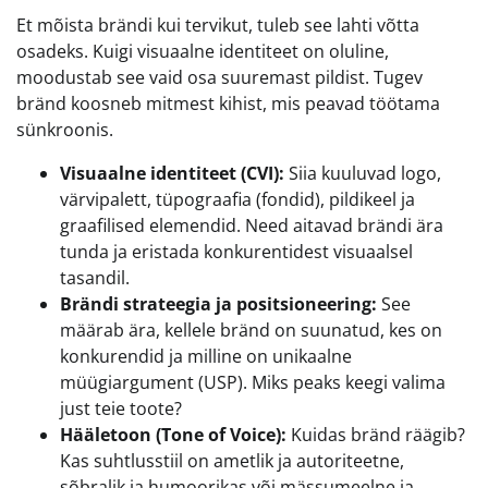
Et mõista brändi kui tervikut, tuleb see lahti võtta
osadeks. Kuigi visuaalne identiteet on oluline,
moodustab see vaid osa suuremast pildist. Tugev
bränd koosneb mitmest kihist, mis peavad töötama
sünkroonis.
Visuaalne identiteet (CVI):
Siia kuuluvad logo,
värvipalett, tüpograafia (fondid), pildikeel ja
graafilised elemendid. Need aitavad brändi ära
tunda ja eristada konkurentidest visuaalsel
tasandil.
Brändi strateegia ja positsioneering:
See
määrab ära, kellele bränd on suunatud, kes on
konkurendid ja milline on unikaalne
müügiargument (USP). Miks peaks keegi valima
just teie toote?
Hääletoon (Tone of Voice):
Kuidas bränd räägib?
Kas suhtlusstiil on ametlik ja autoriteetne,
sõbralik ja humoorikas või mässumeelne ja