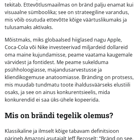
tekitab. Ettevõtlusmaailmas on bränd palju enamat kui
visuaalne sümboolika; see on strateegiline varandus,
mis võib osutuda ettevõtte kõige väärtuslikumaks ja
tulusamaks aktivaks.
Mõistmaks, miks globaalsed hiiglased nagu Apple,
Coca-Cola või Nike investeerivad miljardeid dollareid
oma maine kujundamisse, peame vaatama kaugemale
värvidest ja fontidest. Me peame sukelduma
psühholoogiasse, majandusarvestusse ja
kliendikogemuse anatoomiasse. Bränding on protsess,
mis muudab tundmatu toote ihaldusväärseks elustiili
osaks, ja see on ainus konkurentsieelis, mida
konkurendid ei saa üks-ühele kopeerida.
Mis on brändi tegelik olemus?
Klassikaline ja ilmselt kõige tabavam definitsioon
pärineb Amazoni asutajalt Jeff Bezoselt: “Bränd on see,