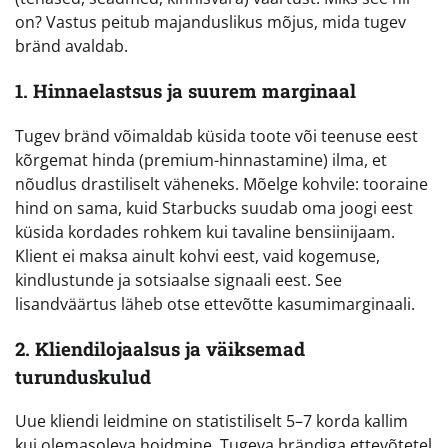
on? Vastus peitub majanduslikus mõjus, mida tugev
bränd avaldab.
1. Hinnaelastsus ja suurem marginaal
Tugev bränd võimaldab küsida toote või teenuse eest
kõrgemat hinda (premium-hinnastamine) ilma, et
nõudlus drastiliselt väheneks. Mõelge kohvile: tooraine
hind on sama, kuid Starbucks suudab oma joogi eest
küsida kordades rohkem kui tavaline bensiinijaam.
Klient ei maksa ainult kohvi eest, vaid kogemuse,
kindlustunde ja sotsiaalse signaali eest. See
lisandväärtus läheb otse ettevõtte kasumimarginaali.
2. Kliendilojaalsus ja väiksemad
turunduskulud
Uue kliendi leidmine on statistiliselt 5–7 korda kallim
kui olemasoleva hoidmine. Tugeva brändiga ettevõtetel