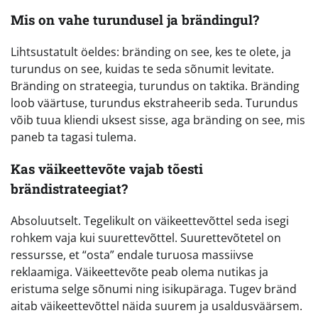
Mis on vahe turundusel ja brändingul?
Lihtsustatult öeldes: bränding on see, kes te olete, ja
turundus on see, kuidas te seda sõnumit levitate.
Bränding on strateegia, turundus on taktika. Bränding
loob väärtuse, turundus ekstraheerib seda. Turundus
võib tuua kliendi uksest sisse, aga bränding on see, mis
paneb ta tagasi tulema.
Kas väikeettevõte vajab tõesti
brändistrateegiat?
Absoluutselt. Tegelikult on väikeettevõttel seda isegi
rohkem vaja kui suurettevõttel. Suurettevõtetel on
ressursse, et “osta” endale turuosa massiivse
reklaamiga. Väikeettevõte peab olema nutikas ja
eristuma selge sõnumi ning isikupäraga. Tugev bränd
aitab väikeettevõttel näida suurem ja usaldusväärsem.