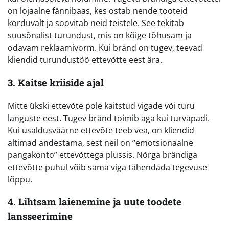
on lojaalne fännibaas, kes ostab nende tooteid
korduvalt ja soovitab neid teistele. See tekitab
suusõnalist turundust, mis on kõige tõhusam ja
odavam reklaamivorm. Kui bränd on tugev, teevad
kliendid turundustöö ettevõtte eest ära.
3. Kaitse kriiside ajal
Mitte ükski ettevõte pole kaitstud vigade või turu
languste eest. Tugev bränd toimib aga kui turvapadi.
Kui usaldusväärne ettevõte teeb vea, on kliendid
altimad andestama, sest neil on “emotsionaalne
pangakonto” ettevõttega plussis. Nõrga brändiga
ettevõtte puhul võib sama viga tähendada tegevuse
lõppu.
4. Lihtsam laienemine ja uute toodete
lansseerimine