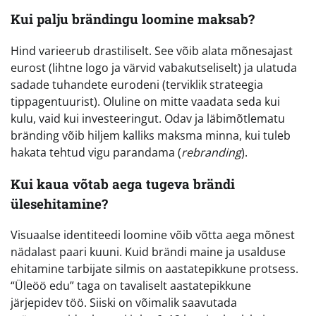
Kui palju brändingu loomine maksab?
Hind varieerub drastiliselt. See võib alata mõnesajast
eurost (lihtne logo ja värvid vabakutseliselt) ja ulatuda
sadade tuhandete eurodeni (terviklik strateegia
tippagentuurist). Oluline on mitte vaadata seda kui
kulu, vaid kui investeeringut. Odav ja läbimõtlematu
bränding võib hiljem kalliks maksma minna, kui tuleb
hakata tehtud vigu parandama (
rebranding
).
Kui kaua võtab aega tugeva brändi
ülesehitamine?
Visuaalse identiteedi loomine võib võtta aega mõnest
nädalast paari kuuni. Kuid brändi maine ja usalduse
ehitamine tarbijate silmis on aastatepikkune protsess.
“Üleöö edu” taga on tavaliselt aastatepikkune
järjepidev töö. Siiski on võimalik saavutada