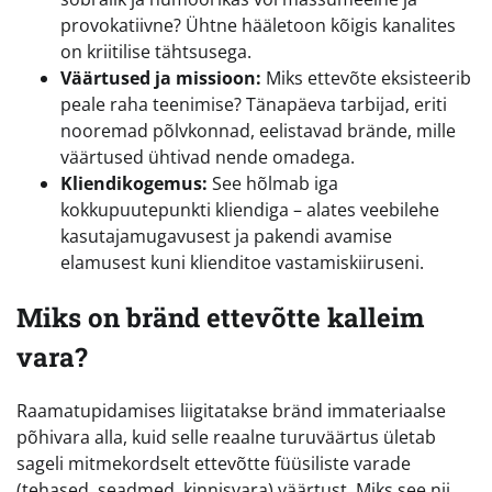
provokatiivne? Ühtne hääletoon kõigis kanalites
on kriitilise tähtsusega.
Väärtused ja missioon:
Miks ettevõte eksisteerib
peale raha teenimise? Tänapäeva tarbijad, eriti
nooremad põlvkonnad, eelistavad brände, mille
väärtused ühtivad nende omadega.
Kliendikogemus:
See hõlmab iga
kokkupuutepunkti kliendiga – alates veebilehe
kasutajamugavusest ja pakendi avamise
elamusest kuni klienditoe vastamiskiiruseni.
Miks on bränd ettevõtte kalleim
vara?
Raamatupidamises liigitatakse bränd immateriaalse
põhivara alla, kuid selle reaalne turuväärtus ületab
sageli mitmekordselt ettevõtte füüsiliste varade
(tehased, seadmed, kinnisvara) väärtust. Miks see nii