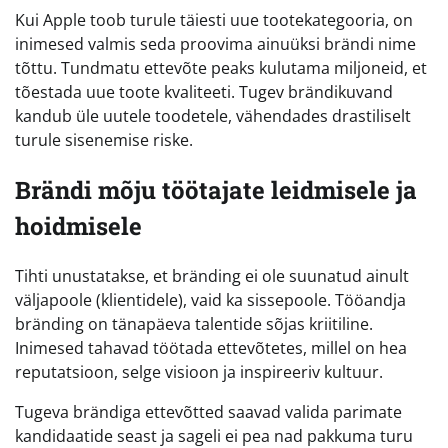
Kui Apple toob turule täiesti uue tootekategooria, on
inimesed valmis seda proovima ainuüksi brändi nime
tõttu. Tundmatu ettevõte peaks kulutama miljoneid, et
tõestada uue toote kvaliteeti. Tugev brändikuvand
kandub üle uutele toodetele, vähendades drastiliselt
turule sisenemise riske.
Brändi mõju töötajate leidmisele ja
hoidmisele
Tihti unustatakse, et bränding ei ole suunatud ainult
väljapoole (klientidele), vaid ka sissepoole. Tööandja
bränding on tänapäeva talentide sõjas kriitiline.
Inimesed tahavad töötada ettevõtetes, millel on hea
reputatsioon, selge visioon ja inspireeriv kultuur.
Tugeva brändiga ettevõtted saavad valida parimate
kandidaatide seast ja sageli ei pea nad pakkuma turu