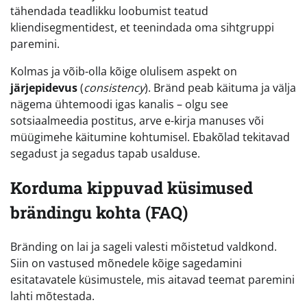
tähendada teadlikku loobumist teatud
kliendisegmentidest, et teenindada oma sihtgruppi
paremini.
Kolmas ja võib-olla kõige olulisem aspekt on
järjepidevus
(
consistency
). Bränd peab käituma ja välja
nägema ühtemoodi igas kanalis – olgu see
sotsiaalmeedia postitus, arve e-kirja manuses või
müügimehe käitumine kohtumisel. Ebakõlad tekitavad
segadust ja segadus tapab usalduse.
Korduma kippuvad küsimused
brändingu kohta (FAQ)
Bränding on lai ja sageli valesti mõistetud valdkond.
Siin on vastused mõnedele kõige sagedamini
esitatavatele küsimustele, mis aitavad teemat paremini
lahti mõtestada.