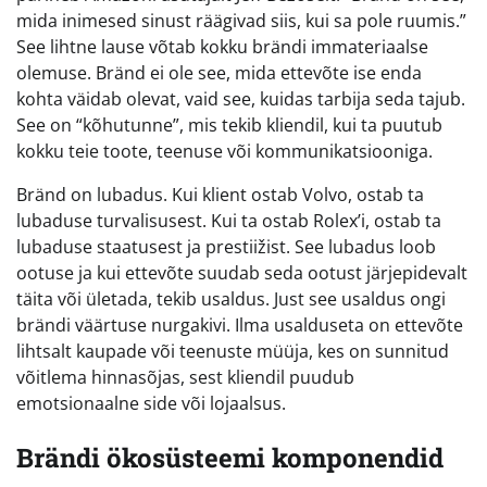
mida inimesed sinust räägivad siis, kui sa pole ruumis.”
See lihtne lause võtab kokku brändi immateriaalse
olemuse. Bränd ei ole see, mida ettevõte ise enda
kohta väidab olevat, vaid see, kuidas tarbija seda tajub.
See on “kõhutunne”, mis tekib kliendil, kui ta puutub
kokku teie toote, teenuse või kommunikatsiooniga.
Bränd on lubadus. Kui klient ostab Volvo, ostab ta
lubaduse turvalisusest. Kui ta ostab Rolex’i, ostab ta
lubaduse staatusest ja prestiižist. See lubadus loob
ootuse ja kui ettevõte suudab seda ootust järjepidevalt
täita või ületada, tekib usaldus. Just see usaldus ongi
brändi väärtuse nurgakivi. Ilma usalduseta on ettevõte
lihtsalt kaupade või teenuste müüja, kes on sunnitud
võitlema hinnasõjas, sest kliendil puudub
emotsionaalne side või lojaalsus.
Brändi ökosüsteemi komponendid