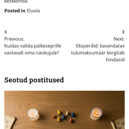
keskkonda.
Posted in
Eluviis
Navigeerimine
Previous:
Next:
Kuidas valida päikeseprille
Eksperdid: kavandatav
vastavalt oma näokujule?
tulumaksumäär kergitab
hindasid
Seotud postitused