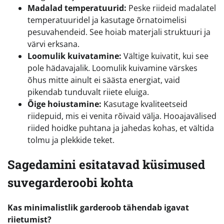
Madalad temperatuurid:
Peske riideid madalatel
temperatuuridel ja kasutage õrnatoimelisi
pesuvahendeid. See hoiab materjali struktuuri ja
värvi erksana.
Loomulik kuivatamine:
Vältige kuivatit, kui see
pole hädavajalik. Loomulik kuivamine värskes
õhus mitte ainult ei säästa energiat, vaid
pikendab tunduvalt riiete eluiga.
Õige hoiustamine:
Kasutage kvaliteetseid
riidepuid, mis ei venita rõivaid välja. Hooajavälised
riided hoidke puhtana ja jahedas kohas, et vältida
tolmu ja plekkide teket.
Sagedamini esitatavad küsimused
suvegarderoobi kohta
Kas minimalistlik garderoob tähendab igavat
riietumist?