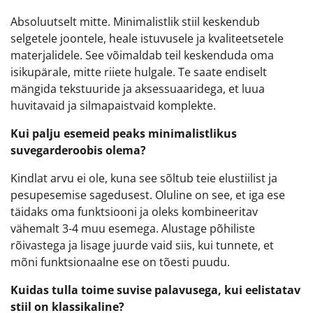
Absoluutselt mitte. Minimalistlik stiil keskendub
selgetele joontele, heale istuvusele ja kvaliteetsetele
materjalidele. See võimaldab teil keskenduda oma
isikupärale, mitte riiete hulgale. Te saate endiselt
mängida tekstuuride ja aksessuaaridega, et luua
huvitavaid ja silmapaistvaid komplekte.
Kui palju esemeid peaks minimalistlikus
suvegarderoobis olema?
Kindlat arvu ei ole, kuna see sõltub teie elustiilist ja
pesupesemise sagedusest. Oluline on see, et iga ese
täidaks oma funktsiooni ja oleks kombineeritav
vähemalt 3-4 muu esemega. Alustage põhiliste
rõivastega ja lisage juurde vaid siis, kui tunnete, et
mõni funktsionaalne ese on tõesti puudu.
Kuidas tulla toime suvise palavusega, kui eelistatav
stiil on klassikaline?