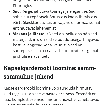
Valige õhulisemad koed, et tagada maksimaalne
õhuringlus.
Siid:
Kerge, jahutava toimega ja elegantne. Siid
sobib suurepäraselt õhtusteks koosviibimisteks
või töökeskkonda, kus on vaja veidi formaalsemat,
ent mugavat lähenemist.
Viskoos ja lüotsell:
Need on tselluloosipõhised
materjalid, mis on siidise puudutusega, hingavad
hästi ja langevad kehal kaunilt. Need on
suurepärased alternatiivid, kui soovite kergemat
ja õhulisemat siluetti.
Kapselgarderoobi loomine: samm-
sammuline juhend
Kapselgarderoobi loomine võib tunduda hirmutav,
kuid tegelikult on see vabastav protsess. Eesmärk on
luua komplekt esemeid, mis on omavahel vahetatavad.