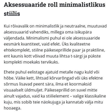
Aksessuaaride roll minimalistlikus
stiilis
Kui rõivavalik on minimalistlik ja neutraalne, muutuvad
aksessuaarid vahendiks, millega oma isikupära
väljendada. Minimalismi puhul ei ole aksessuaaride
eesmärk kvantiteet, vaid efekt. Üks kvaliteetne
ehtekomplekt, stiilne päikeseprillide paar ja praktiline,
ent kaunis kott võivad muuta lihtsa t-särgi ja pükste
komplekti moekaks tervikuks.
Ehete puhul eelistage ajatuid metalle nagu kuld või
hõbe. Väike kett, lihtsad kõrvarõngad või üks efektne
sõrmus lisavad peent sära, ilma et koormaksid
visuaalselt üldmuljet. Päikeseprillid on suvel mitte
ainult vajadus, vaid ka stiilielement – valige klassikaline
kuju, mis sobib teie näokujuga ja kannatab välja mitu
hooaega.