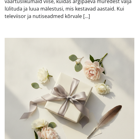
väärtuslikumaid viise, kuidas argipäeva muredest välja
lülituda ja luua mälestusi, mis kestavad aastaid. Kui
televiisor ja nutiseadmed kõrvale […]