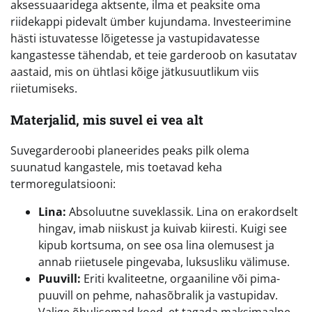
aksessuaaridega aktsente, ilma et peaksite oma
riidekappi pidevalt ümber kujundama. Investeerimine
hästi istuvatesse lõigetesse ja vastupidavatesse
kangastesse tähendab, et teie garderoob on kasutatav
aastaid, mis on ühtlasi kõige jätkusuutlikum viis
riietumiseks.
Materjalid, mis suvel ei vea alt
Suvegarderoobi planeerides peaks pilk olema
suunatud kangastele, mis toetavad keha
termoregulatsiooni:
Lina:
Absoluutne suveklassik. Lina on erakordselt
hingav, imab niiskust ja kuivab kiiresti. Kuigi see
kipub kortsuma, on see osa lina olemusest ja
annab riietusele pingevaba, luksusliku välimuse.
Puuvill:
Eriti kvaliteetne, orgaaniline või pima-
puuvill on pehme, nahasõbralik ja vastupidav.