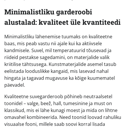
Minimalistliku garderoobi
alustalad: kvaliteet üle kvantiteedi
Minimalistliku lähenemise tuumaks on kvaliteetne
baas, mis peab vastu nii ajale kui ka aktiivsele
kandmisele. Suvel, mil temperatuurid tõusevad ja
riideid pestakse sagedamini, on materjalide valik
kriitilise tähtsusega. Kunstmaterjalide asemel tasub
eelistada looduslikke kangaid, mis lasevad nahal
hingata ja tagavad mugavuse ka kõige kuumematel
päevadel.
Kvaliteetne suvegarderoob põhineb neutraalsetel
toonidel – valge, beež, hall, tumesinine ja must on
klassikud, mis ei lähe kunagi moest ja mida on lihtne
omavahel kombineerida. Need toonid loovad rahuliku
visuaalse fooni, millele saab soovi korral lisada