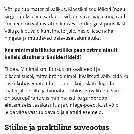
Võti peitub materjalivalikus. Klassikalised lõiked (nagu
sirged püksid või särkpluusid) on suvel väga mugavad,
kui need on valmistatud linasest või kergest puuvillast.
Vältige liibuvaid kunstmaterjale, mis ei lase nahal
hingata ja muudavad palavuse talumatuks.
Kas minimalistlikuks stiiliks peab ostma ainult
kalleid disainerbrändide riideid?
Ei pea. Minimalismi fookus on kvaliteedil ja
pikaealisusel, mitte brändinimel. Kvaliteeti võib leida ka
taskukohasematelt brändidelt, kui oskate lugeda
materjalide silte ja hinnata õmbluste kvaliteeti. Samuti
on suurepärane viis minimalistliku garderoobi
ehitamiseks taaskasutus ja vintage-poed, kust võib
leida väga vastupidavaid ja ajatuid esemeid.
Stiilne ja praktiline suveootus