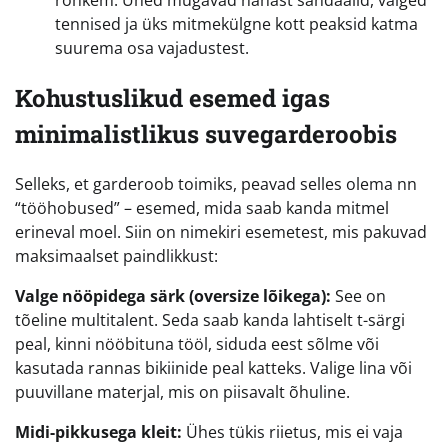
rohkem. Ühed mugavad nahast sandaalid, valged
tennised ja üks mitmekülgne kott peaksid katma
suurema osa vajadustest.
Kohustuslikud esemed igas
minimalistlikus suvegarderoobis
Selleks, et garderoob toimiks, peavad selles olema nn
“tööhobused” – esemed, mida saab kanda mitmel
erineval moel. Siin on nimekiri esemetest, mis pakuvad
maksimaalset paindlikkust:
Valge nööpidega särk (oversize lõikega):
See on
tõeline multitalent. Seda saab kanda lahtiselt t-särgi
peal, kinni nööbituna tööl, siduda eest sõlme või
kasutada rannas bikiinide peal katteks. Valige lina või
puuvillane materjal, mis on piisavalt õhuline.
Midi-pikkusega kleit:
Ühes tükis riietus, mis ei vaja