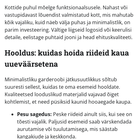
Kottide puhul mõelge funktsionaalsusele. Nahast või
vastupidavast lõuendist valmistatud kott, mis mahutab
kõik vajaliku, kuid näeb välja puhas ja minimalistlik, on
parim investeering. Vältige liigseid logosid või keerulisi
detaile, eelistage puhtaid jooni ja head ehituskvaliteeti.
Hooldus: kuidas hoida riideid kaua
uueväärsetena
Minimalistliku garderoobi jätkusuutlikkus sõltub
suuresti sellest, kuidas te oma esemeid hooldate.
Kvaliteetsed looduslikud materjalid vajavad õiget
kohtlemist, et need püsiksid kaunid hooaegade kaupa.
Pesu sagedus:
Peske riideid ainult siis, kui see on
tõesti vajalik. Paljusid esemeid saab värskendada
aurutamise või tuulutamisega, mis säästab
kangakiude ja keskkonda.