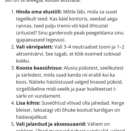
Siin on strateegia, kuidas alustada:
Hinda oma elustiili:
Mõtle läbi, mida sa suvel
tegelikult teed. Kas käid kontoris, veedad aega
rannas, teed palju trenni või käid õhtustel
üritustel? Sinu garderoob peab peegeldama sinu
igapäevaseid tegevusi.
Vali värvipalett:
Vali 3–4 neutraalset tooni ja 1–2
aktsentvärvi. See tagab, et kõik esemed sobivad
kokku.
Koosta baasühtsus:
Alusta pükstest, seelikutest
ja särkidest, mida saad kanda nii eraldi kui ka
koos. Näiteks hästiistuvad valged linased püksid,
sirgelõikeline midi-seelik ja paar kvaliteetset t-
särki on vundament.
Lisa kihte:
Suveõhtud võivad olla jahedad. Kerge
bleiser, teksatagi või õhuke kootud kardigan on
hädavajalikud.
Vali jalanõud ja aksessuaarid:
Vähem on