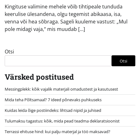
Kingituse valimine mehele võib tihtipeale tunduda
keerulise ülesandena, olgu tegemist abikaasa, isa,
venna või hea sõbraga. Sageli kuuleme vastust: „Mul
pole midagi vaja,“ mis muudab […]
Otsi
Otsi
Värsked postitused
Messingplekk: kõik vajalik materjali omadustest ja kasutusest
Mida teha Põltsamaal? 7 ideed põnevaks puhkuseks
Kuidas leida õige postiindeks: lihtsad nipid ja juhised
Tulumaksu tagastus: kõik, mida pead teadma deklaratsioonist
Terrassi ehituse hind: kui palju materjal ja töö maksavad?