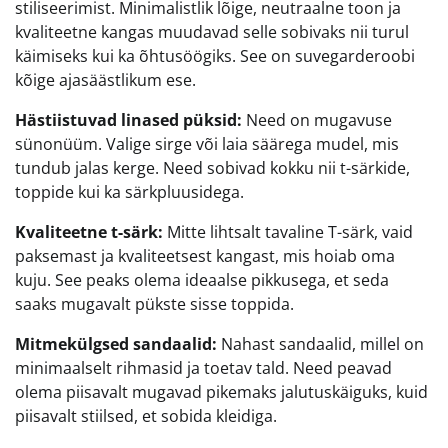
stiliseerimist. Minimalistlik lõige, neutraalne toon ja
kvaliteetne kangas muudavad selle sobivaks nii turul
käimiseks kui ka õhtusöögiks. See on suvegarderoobi
kõige ajasäästlikum ese.
Hästiistuvad linased püksid:
Need on mugavuse
sünonüüm. Valige sirge või laia säärega mudel, mis
tundub jalas kerge. Need sobivad kokku nii t-särkide,
toppide kui ka särkpluusidega.
Kvaliteetne t-särk:
Mitte lihtsalt tavaline T-särk, vaid
paksemast ja kvaliteetsest kangast, mis hoiab oma
kuju. See peaks olema ideaalse pikkusega, et seda
saaks mugavalt pükste sisse toppida.
Mitmekülgsed sandaalid:
Nahast sandaalid, millel on
minimaalselt rihmasid ja toetav tald. Need peavad
olema piisavalt mugavad pikemaks jalutuskäiguks, kuid
piisavalt stiilsed, et sobida kleidiga.