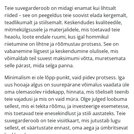
Teie suvegarderoob on midagi enamat kui lihtsalt
riided – see on peegeldus teie soovist elada kergemalt,
teadlikumalt ja stiilsemalt. Keskendudes kvaliteedile,
mitmekülgsusele ja materjalidele, mis toetavad teie
heaolu, loote endale ruumi, kus igal hommikul
riietumine on lihtne ja rõõmustav protsess. See on
vabanemine liigsest ja keskendumine olulisele, mis
võimaldab teil suvest maksimumi võtta, muretsemata
selle pärast, mida selga panna.
Minimalism ei ole lõpp-punkt, vaid pidev protsess. Iga
uus hooaja algus on suurepärane võimalus vaadata üle
oma olemasolev riidekapp, hinnata, mis tõeliselt teenib
teie vajadusi ja mis on vaid müra. Olge julged loobuma
sellest, mis ei tekita rõõmu, ja investeerige esemetesse,
mis toetavad teie enesekindlust ja stiili aastateks. Teie
suvegarderoob on teie visiitkaart, mis jutustab lugu
sellest, et väärtustate ennast, oma aega ja ümbritsevat