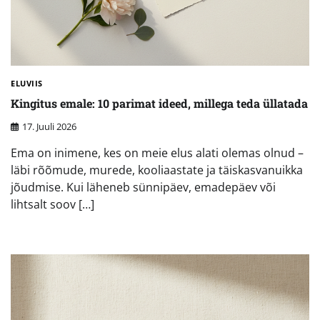
ELUVIIS
Kingitus emale: 10 parimat ideed, millega teda üllatada
17. Juuli 2026
Ema on inimene, kes on meie elus alati olemas olnud –
läbi rõõmude, murede, kooliaastate ja täiskasvanuikka
jõudmise. Kui läheneb sünnipäev, emadepäev või
lihtsalt soov […]