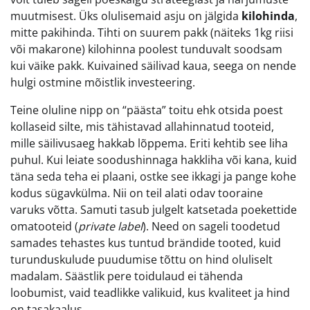
muutmisest. Üks olulisemaid asju on jälgida
kilohinda
,
mitte pakihinda. Tihti on suurem pakk (näiteks 1kg riisi
või makarone) kilohinna poolest tunduvalt soodsam
kui väike pakk. Kuivained säilivad kaua, seega on nende
hulgi ostmine mõistlik investeering.
Teine oluline nipp on “päästa” toitu ehk otsida poest
kollaseid silte, mis tähistavad allahinnatud tooteid,
mille säilivusaeg hakkab lõppema. Eriti kehtib see liha
puhul. Kui leiate soodushinnaga hakkliha või kana, kuid
täna seda teha ei plaani, ostke see ikkagi ja pange kohe
kodus sügavkülma. Nii on teil alati odav tooraine
varuks võtta. Samuti tasub julgelt katsetada poekettide
omatooteid (
private label
). Need on sageli toodetud
samades tehastes kus tuntud brändide tooted, kuid
turunduskulude puudumise tõttu on hind oluliselt
madalam. Säästlik pere toidulaud ei tähenda
loobumist, vaid teadlikke valikuid, kus kvaliteet ja hind
on tasakaalus.