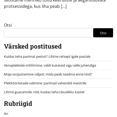
seostame mehhiko toitu keeruliste ja aeganõudvate
protsessidega, kus liha peab […]
Otsi
Otsi
Värsked postitused
Kuidas teha parimat pestot? Lihtne retsept igale pastale
Aknaplekkide mõõtmine: väldi kulukaid vigu selle juhendiga
Maja soojustamine väljast: mida peab teadma enne töid?
Plekitööriistade valimine: parimad vahendid meistrile
Lihtne guacamole: niid, kuidas teha täiuslikku kastet
Rubriigid
Äri