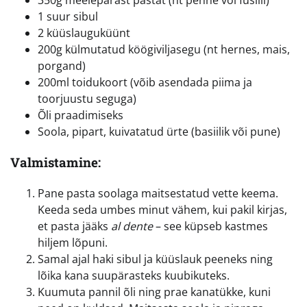
350g meelepärast pastat (nt penne või fusilli)
1 suur sibul
2 küüslauguküünt
200g külmutatud köögiviljasegu (nt hernes, mais,
porgand)
200ml toidukoort (võib asendada piima ja
toorjuustu seguga)
Õli praadimiseks
Soola, pipart, kuivatatud ürte (basiilik või pune)
Valmistamine:
Pane pasta soolaga maitsestatud vette keema.
Keeda seda umbes minut vähem, kui pakil kirjas,
et pasta jääks
al dente
– see küpseb kastmes
hiljem lõpuni.
Samal ajal haki sibul ja küüslauk peeneks ning
lõika kana suupärasteks kuubikuteks.
Kuumuta pannil õli ning prae kanatükke, kuni