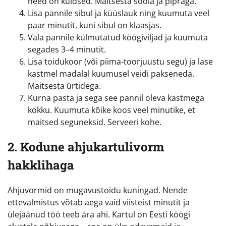
need on kuldsed. Maitsesta soola ja pipraga.
Lisa pannile sibul ja küüslauk ning kuumuta veel
paar minutit, kuni sibul on klaasjas.
Vala pannile külmutatud köögiviljad ja kuumuta
segades 3–4 minutit.
Lisa toidukoor (või piima-toorjuustu segu) ja lase
kastmel madalal kuumusel veidi pakseneda.
Maitsesta ürtidega.
Kurna pasta ja sega see pannil oleva kastmega
kokku. Kuumuta kõike koos veel minutike, et
maitsed seguneksid. Serveeri kohe.
2. Kodune ahjukartulivorm
hakklihaga
Ahjuvormid on mugavustoidu kuningad. Nende
ettevalmistus võtab aega vaid viisteist minutit ja
ülejäänud töö teeb ära ahi. Kartul on Eesti köögi