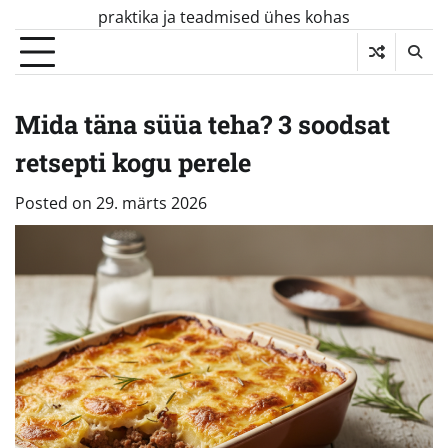
Skip
praktika ja teadmised ühes kohas
to
content
Mida täna süüa teha? 3 soodsat
retsepti kogu perele
Posted on
29. märts 2026