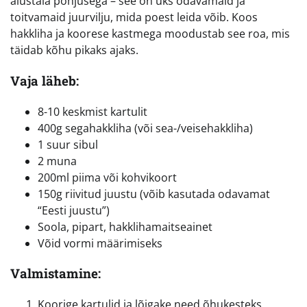
alustala põhjusega – see on üks odavamaid ja
toitvamaid juurvilju, mida poest leida võib. Koos
hakkliha ja koorese kastmega moodustab see roa, mis
täidab kõhu pikaks ajaks.
Vaja läheb:
8-10 keskmist kartulit
400g segahakkliha (või sea-/veisehakkliha)
1 suur sibul
2 muna
200ml piima või kohvikoort
150g riivitud juustu (võib kasutada odavamat
“Eesti juustu”)
Soola, pipart, hakklihamaitseainet
Võid vormi määrimiseks
Valmistamine:
Koorige kartulid ja lõigake need õhukesteks