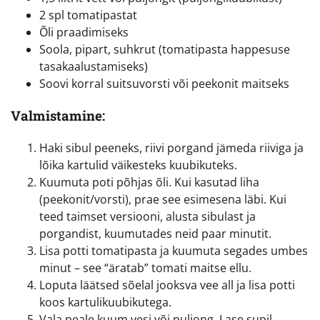
2 spl tomatipastat
Õli praadimiseks
Soola, pipart, suhkrut (tomatipasta happesuse
tasakaalustamiseks)
Soovi korral suitsuvorsti või peekonit maitseks
Valmistamine:
Haki sibul peeneks, riivi porgand jämeda riiviga ja
lõika kartulid väikesteks kuubikuteks.
Kuumuta poti põhjas õli. Kui kasutad liha
(peekonit/vorsti), prae see esimesena läbi. Kui
teed taimset versiooni, alusta sibulast ja
porgandist, kuumutades neid paar minutit.
Lisa potti tomatipasta ja kuumuta segades umbes
minut – see “äratab” tomati maitse ellu.
Loputa läätsed sõelal jooksva vee all ja lisa potti
koos kartulikuubikutega.
Vala peale kuum vesi või puljong. Lase supil