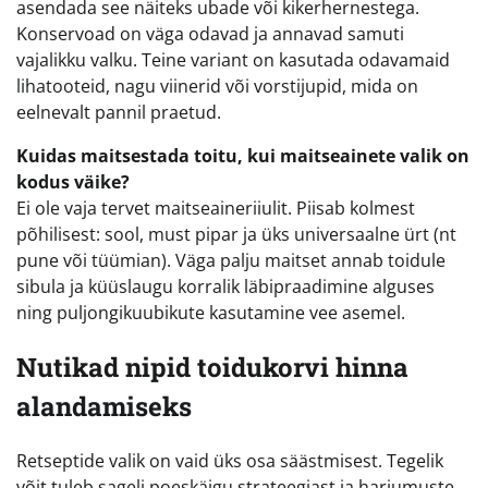
asendada see näiteks ubade või kikerhernestega.
Konservoad on väga odavad ja annavad samuti
vajalikku valku. Teine variant on kasutada odavamaid
lihatooteid, nagu viinerid või vorstijupid, mida on
eelnevalt pannil praetud.
Kuidas maitsestada toitu, kui maitseainete valik on
kodus väike?
Ei ole vaja tervet maitseaineriiulit. Piisab kolmest
põhilisest: sool, must pipar ja üks universaalne ürt (nt
pune või tüümian). Väga palju maitset annab toidule
sibula ja küüslaugu korralik läbipraadimine alguses
ning puljongikuubikute kasutamine vee asemel.
Nutikad nipid toidukorvi hinna
alandamiseks
Retseptide valik on vaid üks osa säästmisest. Tegelik
võit tuleb sageli poeskäigu strateegiast ja harjumuste