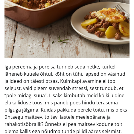
Iga pereema ja pereisa tunneb seda hetke, kui kell
läheneb kuuele õhtul, kõht on tühi, lapsed on väsinud
ja ideed on täiesti otsas. Külmkapi avamine ei too
selgust, vaid pigem süvendab stressi, sest tundub, et
“pole midagi süüa”. Lisaks kimbutab meid kõiki üldine
elukalliduse tõus, mis paneb poes hindu terasema
pilguga jälgima. Kuidas pakkuda perele toitu, mis oleks
ühtaegu maitsev, toitev, lastele meelepärane ja
rahakotisõbralik? Õnneks ei pea maitsev kodune toit
olema kallis ega nõudma tunde pliidi ääres seismist.