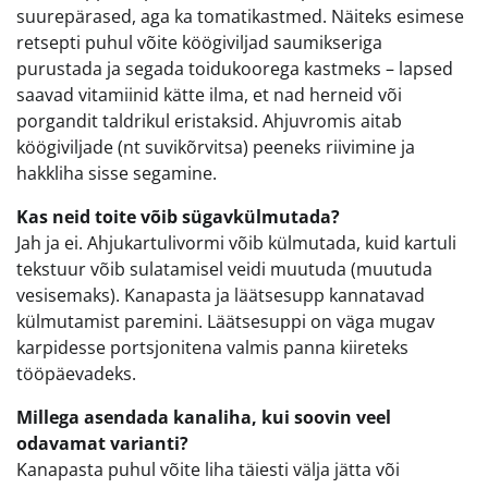
suurepärased, aga ka tomatikastmed. Näiteks esimese
retsepti puhul võite köögiviljad saumikseriga
purustada ja segada toidukoorega kastmeks – lapsed
saavad vitamiinid kätte ilma, et nad herneid või
porgandit taldrikul eristaksid. Ahjuvromis aitab
köögiviljade (nt suvikõrvitsa) peeneks riivimine ja
hakkliha sisse segamine.
Kas neid toite võib sügavkülmutada?
Jah ja ei. Ahjukartulivormi võib külmutada, kuid kartuli
tekstuur võib sulatamisel veidi muutuda (muutuda
vesisemaks). Kanapasta ja läätsesupp kannatavad
külmutamist paremini. Läätsesuppi on väga mugav
karpidesse portsjonitena valmis panna kiireteks
tööpäevadeks.
Millega asendada kanaliha, kui soovin veel
odavamat varianti?
Kanapasta puhul võite liha täiesti välja jätta või