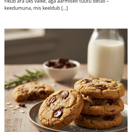
rikub ära üks väike, aga äärmiselt tüütu detail –
keedumuna, mis keeldub […]