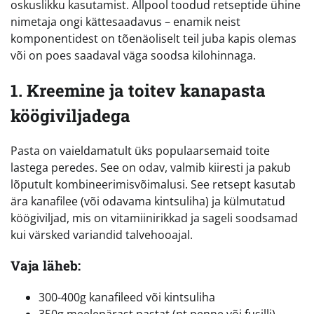
oskuslikku kasutamist. Allpool toodud retseptide ühine
nimetaja ongi kättesaadavus – enamik neist
komponentidest on tõenäoliselt teil juba kapis olemas
või on poes saadaval väga soodsa kilohinnaga.
1. Kreemine ja toitev kanapasta
köögiviljadega
Pasta on vaieldamatult üks populaarsemaid toite
lastega peredes. See on odav, valmib kiiresti ja pakub
lõputult kombineerimisvõimalusi. See retsept kasutab
ära kanafilee (või odavama kintsuliha) ja külmutatud
köögiviljad, mis on vitamiinirikkad ja sageli soodsamad
kui värsked variandid talvehooajal.
Vaja läheb:
300-400g kanafileed või kintsuliha