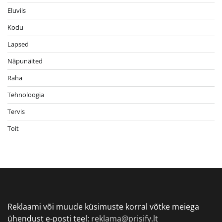
Eluviis
Kodu
Lapsed
Näpunäited
Raha
Tehnoloogia
Tervis
Toit
Reklaami või muude küsimuste korral võtke meiega
ühendust e-posti teel:
reklama@prisify.lt