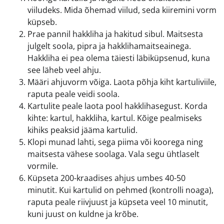
viiludeks. Mida õhemad viilud, seda kiiremini vorm
küpseb.
Prae pannil hakkliha ja hakitud sibul. Maitsesta
julgelt soola, pipra ja hakklihamaitseainega.
Hakkliha ei pea olema täiesti läbiküpsenud, kuna
see läheb veel ahju.
Määri ahjuvorm võiga. Laota põhja kiht kartuliviile,
raputa peale veidi soola.
Kartulite peale laota pool hakklihasegust. Korda
kihte: kartul, hakkliha, kartul. Kõige pealmiseks
kihiks peaksid jääma kartulid.
Klopi munad lahti, sega piima või koorega ning
maitsesta vähese soolaga. Vala segu ühtlaselt
vormile.
Küpseta 200-kraadises ahjus umbes 40-50
minutit. Kui kartulid on pehmed (kontrolli noaga),
raputa peale riivjuust ja küpseta veel 10 minutit,
kuni juust on kuldne ja krõbe.