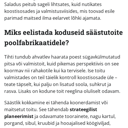
Saladus peitub sageli lihtsates, kuid nutikates
koostisosades ja valmistusviisides, mis toovad esile
parimad maitsed ilma eelarvet lõhki ajamata.
Miks eelistada koduseid säästutoite
poolfabrikaatidele?
Tihti tundub ahvatlev haarata poest sügavkülmutatud
pitsa või valmistoit, kuid pikemas perspektiivis on see
koormav nii rahakotile kui ka tervisele. Ise toitu
valmistades on teil täielik kontroll koostisosade üle –
teate täpselt, kui palju on lisatud soola, suhkrut ja
rasva. Lisaks on kodune toit reeglina oluliselt odavam.
Säästlik kokkamine ei tähenda koonerdamist või
maitsetut toitu. See tähendab
strateegilist
planeerimist
ja odavamate toorainete, nagu kartul,
porgand, sibul, kruubid ja hooajalised köögiviljad,