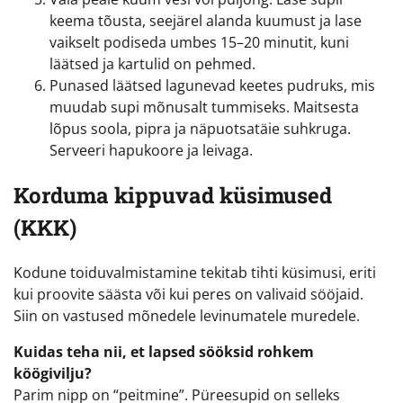
keema tõusta, seejärel alanda kuumust ja lase
vaikselt podiseda umbes 15–20 minutit, kuni
läätsed ja kartulid on pehmed.
Punased läätsed lagunevad keetes pudruks, mis
muudab supi mõnusalt tummiseks. Maitsesta
lõpus soola, pipra ja näpuotsatäie suhkruga.
Serveeri hapukoore ja leivaga.
Korduma kippuvad küsimused
(KKK)
Kodune toiduvalmistamine tekitab tihti küsimusi, eriti
kui proovite säästa või kui peres on valivaid sööjaid.
Siin on vastused mõnedele levinumatele muredele.
Kuidas teha nii, et lapsed sööksid rohkem
köögivilju?
Parim nipp on “peitmine”. Püreesupid on selleks