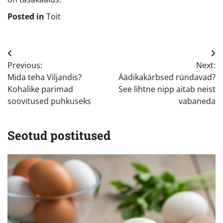
Posted in
Toit
Navigeerimine
Previous:
Next:
Mida teha Viljandis?
Äädikakärbsed ründavad?
Kohalike parimad
See lihtne nipp aitab neist
soovitused puhkuseks
vabaneda
Seotud postitused