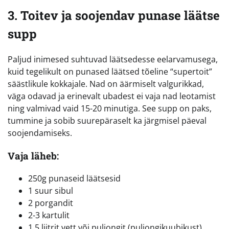
3. Toitev ja soojendav punase läätse
supp
Paljud inimesed suhtuvad läätsedesse eelarvamusega,
kuid tegelikult on punased läätsed tõeline “supertoit”
säästlikule kokkajale. Nad on äärmiselt valgurikkad,
väga odavad ja erinevalt ubadest ei vaja nad leotamist
ning valmivad vaid 15-20 minutiga. See supp on paks,
tummine ja sobib suurepäraselt ka järgmisel päeval
soojendamiseks.
Vaja läheb:
250g punaseid läätsesid
1 suur sibul
2 porgandit
2-3 kartulit
1,5 liitrit vett või puljongit (puljongikuubikust)