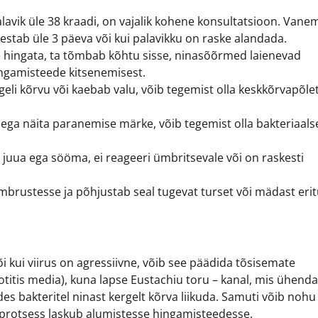
alavik üle 38 kraadi, on vajalik kohene konsultatsioon. Vane
kestab üle 3 päeva või kui palavikku on raske alandada.
e hingata, ta tõmbab kõhtu sisse, ninasõõrmed laienevad
hingamisteede kitsenemisest.
li kõrvu või kaebab valu, võib tegemist olla keskkõrvapõlet
ega näita paranemise märke, võib tegemist olla bakteriaals
vi juua ega sööma, ei reageeri ümbritsevale või on raskesti
brustesse ja põhjustab seal tugevat turset või mädast erit
või kui viirus on agressiivne, võib see päädida tõsisemate
otitis media), kuna lapse Eustachiu toru – kanal, mis ühend
es bakteritel ninast kergelt kõrva liikuda. Samuti võib nohu
e protsess laskub alumistesse hingamisteedesse.