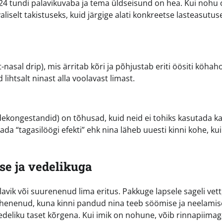
t 24 tundi palavikuvaba ja tema üldseisund on hea. Kui nohu
valiselt takistuseks, kuid järgige alati konkreetse lasteasutus
-nasal drip), mis ärritab kõri ja põhjustab eriti öösiti köhah
 lihtsalt ninast alla voolavast limast.
dekongestandid) on tõhusad, kuid neid ei tohiks kasutada 
a “tagasilöögi efekti” ehk nina läheb uuesti kinni kohe, kui
.
se ja vedelikuga
lavik või suurenenud lima eritus. Pakkuge lapsele sageli vett
 vähenenud, kuna kinni pandud nina teeb söömise ja neelamis
vedeliku taset kõrgena. Kui imik on nohune, võib rinnapiima