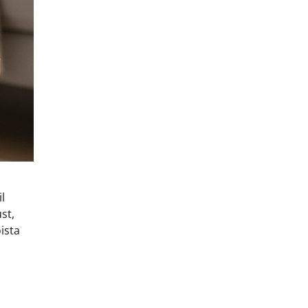
l
st,
ista