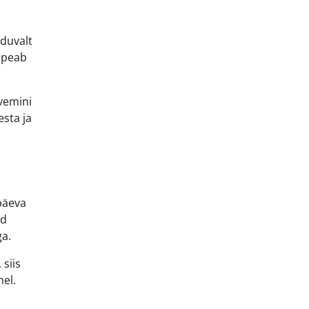
rduvalt
s peab
rvemini
esta ja
 päeva
ad
ga.
 siis
mel.