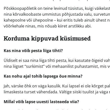
Põskkoopapõletik on teine levinud tüsistus, kuigi väikelast
nina kõrvalkoobaste ummistus põhjustada valu, survetunne
kahepoolne või ühepoolne – kui eritis tuleb ainult ühest 
võõrkehale ninas, mis nõuab kiiret arstlikku abi.
Korduma kippuvad küsimused
Kas nina võib pesta liiga tihti?
Üldiselt ei saa nina liiga tihti pesta, kui kasutate õigeid 
nina liigset “surkimist” või mehaanilist puhastamist, mis
Kas nohu ajal tohib lapsega õue minna?
Jah, värske õhk on väga kasulik. Kui lapsel ei ole kõrget pa
limaskesta turset vähendada. Vältige siiski tuulist ja väga 
Millal võib lapse uuesti lasteaeda viia?