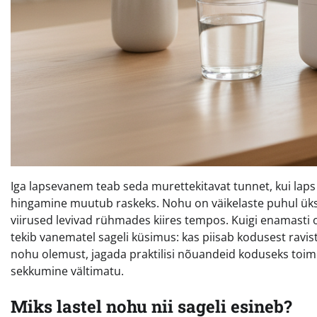
Iga lapsevanem teab seda murettekitavat tunnet, kui laps
hingamine muutub raskeks. Nohu on väikelaste puhul üks 
viirused levivad rühmades kiires tempos. Kuigi enamast
tekib vanematel sageli küsimus: kas piisab kodusest ravist
nohu olemust, jagada praktilisi nõuandeid koduseks toimet
sekkumine vältimatu.
Miks lastel nohu nii sageli esineb?