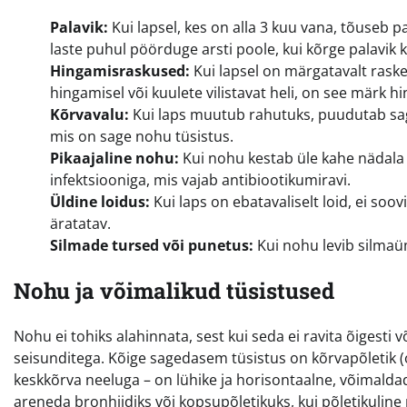
Palavik:
Kui lapsel, kes on alla 3 kuu vana, tõuseb p
laste puhul pöörduge arsti poole, kui kõrge palavik 
Hingamisraskused:
Kui lapsel on märgatavalt rask
hingamisel või kuulete vilistavat heli, on see märk 
Kõrvavalu:
Kui laps muutub rahutuks, puudutab sage
mis on sage nohu tüsistus.
Pikaajaline nohu:
Kui nohu kestab üle kahe nädala 
infektsiooniga, mis vajab antibiootikumiravi.
Üldine loidus:
Kui laps on ebatavaliselt loid, ei soo
äratatav.
Silmade tursed või punetus:
Kui nohu levib silmaüm
Nohu ja võimalikud tüsistused
Nohu ei tohiks alahinnata, sest kui seda ei ravita õigesti 
seisunditega. Kõige sagedasem tüsistus on kõrvapõletik (
keskkõrva neeluga – on lühike ja horisontaalne, võimaldad
areneda bronhiidiks või kopsupõletikuks, kui põletikulin