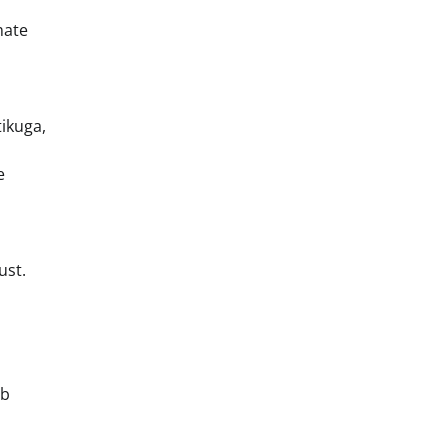
mate
ikuga,
e
ust.
ab