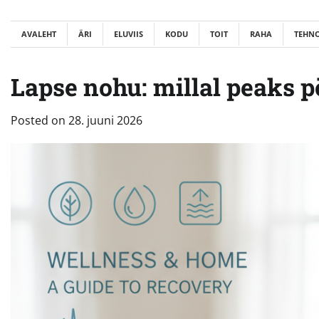
Skip
to
AVALEHT
ÄRI
ELUVIIS
KODU
TOIT
RAHA
TEHN
content
Lapse nohu: millal peaks p
Posted on
28. juuni 2026