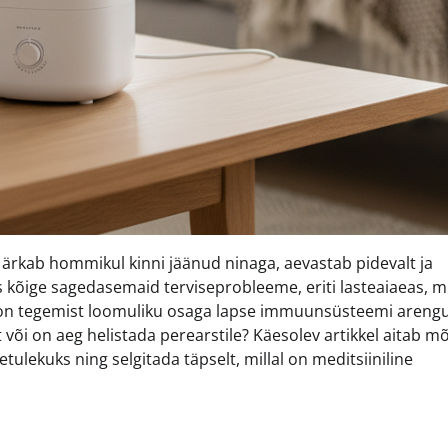
 ärkab hommikul kinni jäänud ninaga, aevastab pidevalt ja
kõige sagedasemaid terviseprobleeme, eriti lasteaiaeas, mi
i on tegemist loomuliku osaga lapse immuunsüsteemi arengu
 või on aeg helistada perearstile? Käesolev artikkel aitab mõ
ulekuks ning selgitada täpselt, millal on meditsiiniline