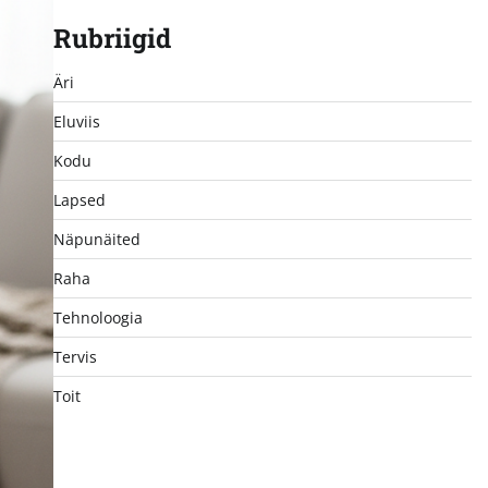
Rubriigid
Äri
Eluviis
Kodu
Lapsed
Näpunäited
Raha
Tehnoloogia
Tervis
Toit