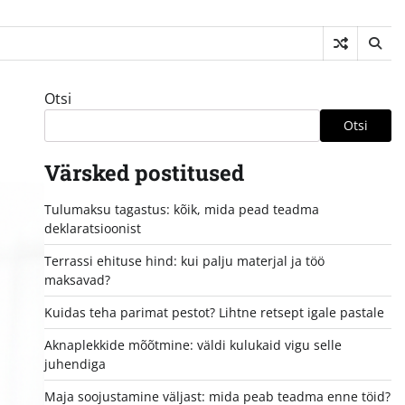
Otsi
Otsi
Värsked postitused
Tulumaksu tagastus: kõik, mida pead teadma
deklaratsioonist
Terrassi ehituse hind: kui palju materjal ja töö
maksavad?
Kuidas teha parimat pestot? Lihtne retsept igale pastale
Aknaplekkide mõõtmine: väldi kulukaid vigu selle
juhendiga
Maja soojustamine väljast: mida peab teadma enne töid?