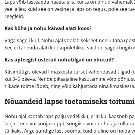
Laps võib lasteaeda naasta siis, kui ta on olnud vähemal
veel alles, kuid see on vesine ja laps on tegus, pole see ta
reegleid.
Kas köha ja nohu käivad alati koos?
Väga sageli küll. Nohu ajal voolab sekreet neelu taha (post
See ei tähenda alati kopsupõletikku, vaid on sageli tingitud
Kas apteegist ostetud nohutilgad on ohutud?
Käsimüügis olevad limaskesta turset vähendavad tilgad (
kui 3–5 päeva. Nende pikaajaline kasutamine võib põhjustad
tilkade toime lõpeb, ning võib kahjustada nina limaskesta
Nõuandeid lapse toetamiseks toitumi
Nohu ajal kaotab laps palju vedelikku, eriti kui kaasneb pa
lahjat teed või sooja suppi. Söögiisu võib nohu ajal olla
tülikaks. Ärge sundige last sööma, kuid oluline on hoida 