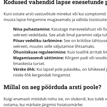
Kodused vahendid lapse enesetunde
Kuni ootate arsti vastuvõtule minekut või kui sümptomid
muuta lapse hingamine mugavamaks ja vältida tüsistuste,
Nina puhastamine:
Kasutage mereveelahust või füsi
sekreeti vedeldada. See aitab limal paremini välja tul
Piisav vedeliku tarbimine:
See on kriitilise tähtsus
sekreeti, muutes selle väljutamise lihtsamaks.
Õhuniiskuse reguleerimine:
Kuiv toaõhk ärritab lim
Magamisasendi sättimine:
Kõrgem padi või voodio
limaskesta turset.
Värske õhk:
Kui lapsel pole palavikku, on lühikesed
niiske õhk kergendab hingamist.
Millal on aeg pöörduda arsti poole?
Kuigi enamasti möödub nohu ise, on olukordi, kus tuleb vi
ootama, kui märkate järgmisi hoiatusmärke: