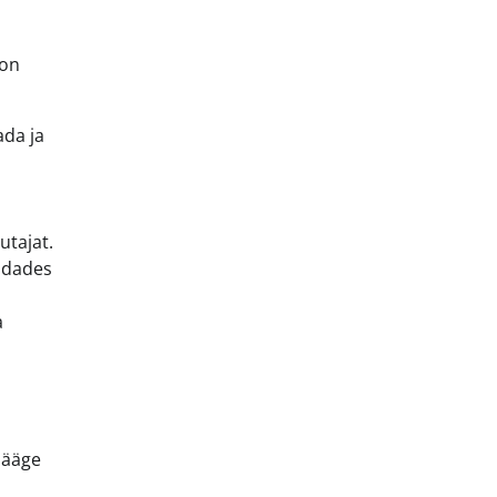
 on
ada ja
utajat.
ndades
a
jääge