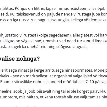
ine nähtus. Põhjus on lihtne: lapse immuunsüsteem alles õpib
seid. Kui täiskasvanud on paljude nende viirustega juba ko
ks on iga uus viirus nagu sissetungija, kellega võitlemisek
põhjustatud viirustest (kõige sagedasem), allergiatest või ha
urgukäigud on väga kitsad, ummistuvad need tursunud limask
justab sageli ka unehäireid ning söögiisu langust.
valise nohuga?
ise eritisega ninast ja kerge ärritusega ninasõõrmetes. Mõne
aks – see on märk sellest, et organismi valgelibled võitlev
 Enamik viiruslikke nohuseisundeid möödub ise 7–10 päeva
elne, sööb ja joob piisavalt ning tal ei ole kõrget palavikku,
 sümptom, mis näitab, et keha töötab viiruse väljutamise ni