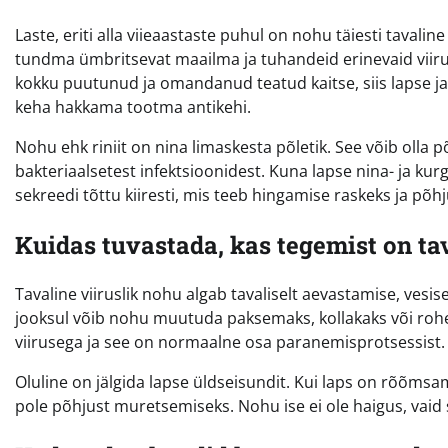
Laste, eriti alla viieaastaste puhul on nohu täiesti taval
tundma ümbritsevat maailma ja tuhandeid erinevaid viiru
kokku puutunud ja omandanud teatud kaitse, siis lapse jao
keha hakkama tootma antikehi.
Nohu ehk riniit on nina limaskesta põletik. See võib olla 
bakteriaalsetest infektsioonidest. Kuna lapse nina- ja k
sekreedi tõttu kiiresti, mis teeb hingamise raskeks ja põh
Kuidas tuvastada, kas tegemist on ta
Tavaline viiruslik nohu algab tavaliselt aevastamise, ves
jooksul võib nohu muutuda paksemaks, kollakaks või rohek
viirusega ja see on normaalne osa paranemisprotsessist.
Oluline on jälgida lapse üldseisundit. Kui laps on rõõmsame
pole põhjust muretsemiseks. Nohu ise ei ole haigus, vaid