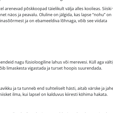
el arenevad põskkoopad täielikult välja alles koolieas. Siiski
t näos ja peavalu. Oluline on jälgida, kas lapse “nohu” on
ninasõõrmest ja on ebameeldiva lõhnaga, võib see viidata
vahendeid nagu füsioloogiline lahus või merevesi. Küll aga vält
 võib limaskesta vigastada ja turset hoopis suurendada.
lavikku ja ta tunneb end suhteliselt hästi, aitab värske ja jah
niisket ilma, kui lapsel on kalduvus kiiresti köhima hakata.