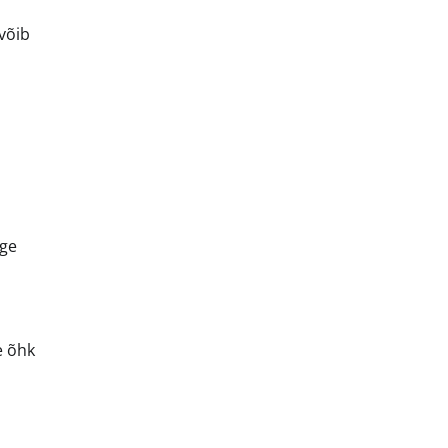
 võib
ige
e õhk