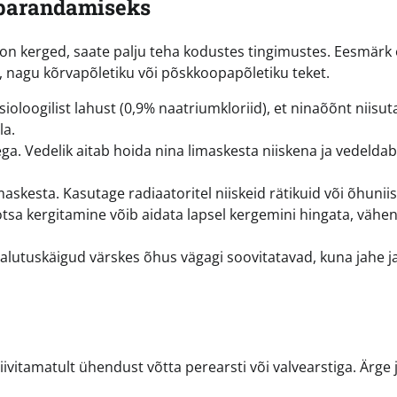
 parandamiseks
 on kerged, saate palju teha kodustes tingimustes. Eesmärk
 nagu kõrvapõletiku või põskkoopapõletiku teket.
oloogilist lahust (0,9% naatriumkloriid), et ninaõõnt niisut
la.
ega. Vedelik aitab hoida nina limaskesta niiskena ja vedeldab
askesta. Kasutage radiaatoritel niiskeid rätikuid või õhuniis
tsa kergitamine võib aidata lapsel kergemini hingata, vähe
 jalutuskäigud värskes õhus vägagi soovitatavad, kuna jahe j
ivitamatult ühendust võtta perearsti või valvearstiga. Ärge 