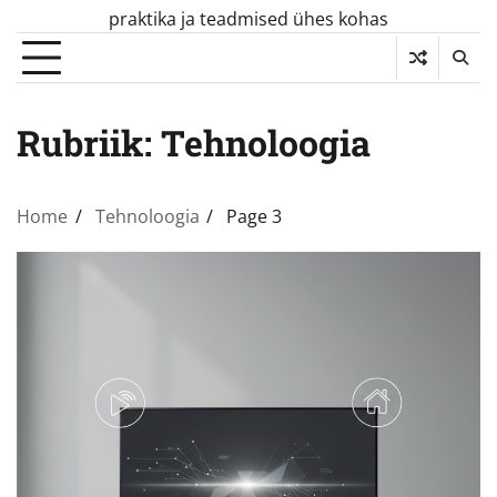
Skip
praktika ja teadmised ühes kohas
to
content
Rubriik:
Tehnoloogia
Home
Tehnoloogia
Page 3