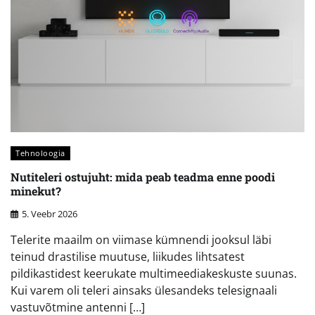
Tehnoloogia
Nutiteleri ostujuht: mida peab teadma enne poodi
minekut?
5. Veebr 2026
Telerite maailm on viimase kümnendi jooksul läbi
teinud drastilise muutuse, liikudes lihtsatest
pildikastidest keerukate multimeediakeskuste suunas.
Kui varem oli teleri ainsaks ülesandeks telesignaali
vastuvõtmine antenni […]