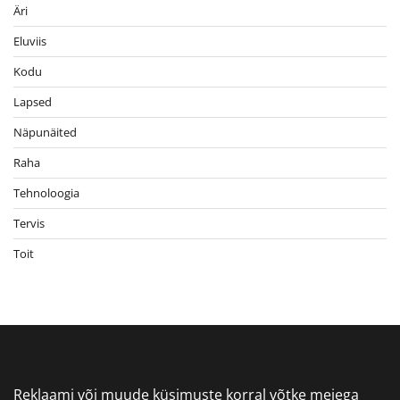
Äri
Eluviis
Kodu
Lapsed
Näpunäited
Raha
Tehnoloogia
Tervis
Toit
Reklaami või muude küsimuste korral võtke meiega