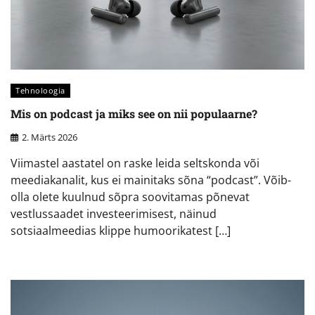
Tehnoloogia
Mis on podcast ja miks see on nii populaarne?
2. Märts 2026
Viimastel aastatel on raske leida seltskonda või
meediakanalit, kus ei mainitaks sõna “podcast”. Võib-
olla olete kuulnud sõpra soovitamas põnevat
vestlussaadet investeerimisest, näinud
sotsiaalmeedias klippe humoorikatest […]