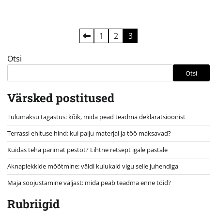
Postituste
1
2
3
leheküljendus
Otsi
Otsi
Värsked postitused
Tulumaksu tagastus: kõik, mida pead teadma deklaratsioonist
Terrassi ehituse hind: kui palju materjal ja töö maksavad?
Kuidas teha parimat pestot? Lihtne retsept igale pastale
Aknaplekkide mõõtmine: väldi kulukaid vigu selle juhendiga
Maja soojustamine väljast: mida peab teadma enne töid?
Rubriigid