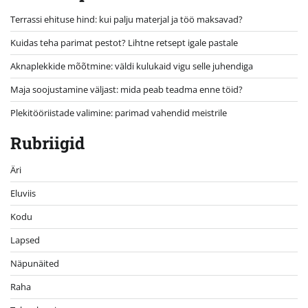
Terrassi ehituse hind: kui palju materjal ja töö maksavad?
Kuidas teha parimat pestot? Lihtne retsept igale pastale
Aknaplekkide mõõtmine: väldi kulukaid vigu selle juhendiga
Maja soojustamine väljast: mida peab teadma enne töid?
Plekitööriistade valimine: parimad vahendid meistrile
Rubriigid
Äri
Eluviis
Kodu
Lapsed
Näpunäited
Raha