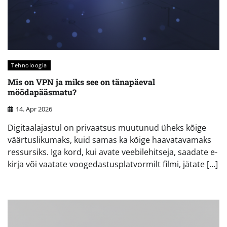
Tehnoloogia
Mis on VPN ja miks see on tänapäeval
möödapääsmatu?
14. Apr 2026
Digitaalajastul on privaatsus muutunud üheks kõige
väärtuslikumaks, kuid samas ka kõige haavatavamaks
ressursiks. Iga kord, kui avate veebilehitseja, saadate e-
kirja või vaatate voogedastusplatvormilt filmi, jätate […]