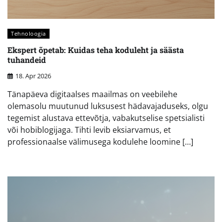
Tehnoloogia
Ekspert õpetab: Kuidas teha koduleht ja säästa
tuhandeid
18. Apr 2026
Tänapäeva digitaalses maailmas on veebilehe
olemasolu muutunud luksusest hädavajaduseks, olgu
tegemist alustava ettevõtja, vabakutselise spetsialisti
või hobiblogijaga. Tihti levib eksiarvamus, et
professionaalse välimusega kodulehe loomine […]