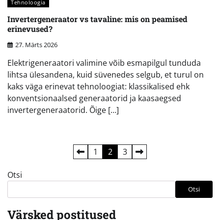
Tehnoloogia
Invertergeneraator vs tavaline: mis on peamised
erinevused?
27. Märts 2026
Elektrigeneraatori valimine võib esmapilgul tunduda
lihtsa ülesandena, kuid süvenedes selgub, et turul on
kaks väga erinevat tehnoloogiat: klassikalised ehk
konventsionaalsed generaatorid ja kaasaegsed
invertergeneraatorid. Õige […]
Postituste
1
2
3
leheküljendus
Otsi
Otsi
Värsked postitused