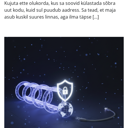
Kujuta ette olukorda, kus sa soovid külastada sõbra
uut kodu, kuid sul puudub aadress. Sa tead, et maja
asub kuskil suures linnas, aga ilma täpse […]