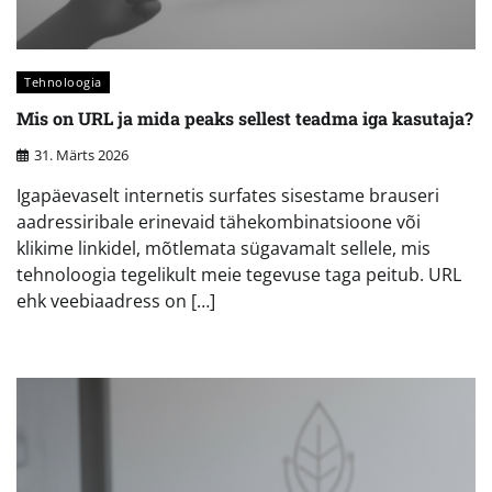
Tehnoloogia
Mis on URL ja mida peaks sellest teadma iga kasutaja?
31. Märts 2026
Igapäevaselt internetis surfates sisestame brauseri
aadressiribale erinevaid tähekombinatsioone või
klikime linkidel, mõtlemata sügavamalt sellele, mis
tehnoloogia tegelikult meie tegevuse taga peitub. URL
ehk veebiaadress on […]