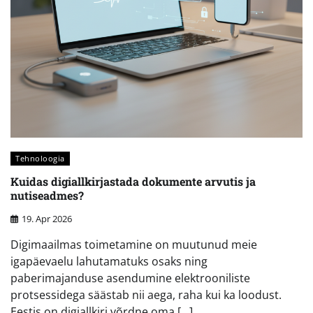
Tehnoloogia
Kuidas digiallkirjastada dokumente arvutis ja
nutiseadmes?
19. Apr 2026
Digimaailmas toimetamine on muutunud meie
igapäevaelu lahutamatuks osaks ning
paberimajanduse asendumine elektrooniliste
protsessidega säästab nii aega, raha kui ka loodust.
Eestis on digiallkiri võrdne oma […]