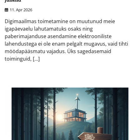
11. Apr 2026
Digimaailmas toimetamine on muutunud meie
igapäevaelu lahutamatuks osaks ning
paberimajanduse asendamine elektrooniliste
lahendustega ei ole enam pelgalt mugavus, vaid tihti
möödapääsmatu vajadus. Üks sagedasemaid
toiminguid, […]