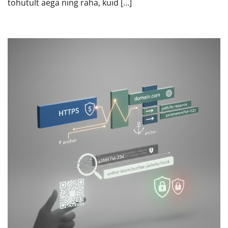
tohutult aega ning raha, kuid […]