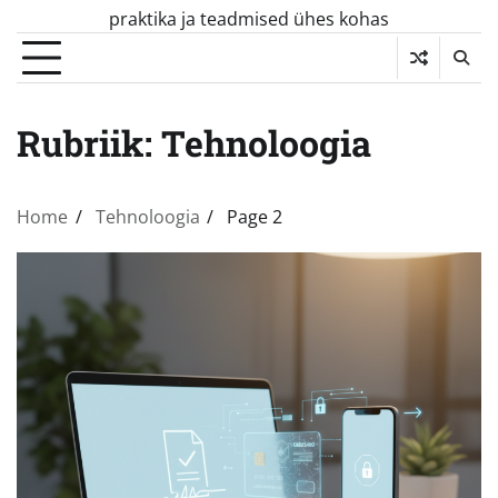
Skip
praktika ja teadmised ühes kohas
to
content
Rubriik:
Tehnoloogia
Home
Tehnoloogia
Page 2