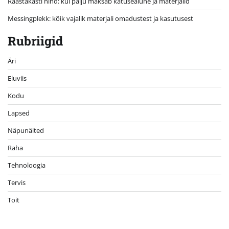
Räästakasti hind: kui palju maksab katusealune ja materjalid
Messingplekk: kõik vajalik materjali omadustest ja kasutusest
Rubriigid
Äri
Eluviis
Kodu
Lapsed
Näpunäited
Raha
Tehnoloogia
Tervis
Toit