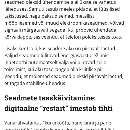
seadmed oleksid ühendamise ajal üksteise vahetus
läheduses. Samuti tasub meeles pidada, et füüsilised
takistused, nagu paksud seinad, metallist
mööbliesemed või muud elektroonikaseadmed, võivad
signaali märgatavalt segada. Kui proovid ühendada
kõrvaklappe, siis veendu, et telefon poleks teises toas.
Lisaks kontrolli, kas seadme aku on piisavalt laetud.
Paljud seadmed lülitavad energiasäästurežiimis
Bluetoothi automaatselt välja või piiravad selle
toimimist, kui aku tase langeb alla kriitilise piiri.
Veendu, et mõlemad seadmed oleksid piisavalt laetud,
et tagada stabiilne ühendus.
Seadmete taaskäivitamine:
digitaalne “restart” imestab tihti
Vanarahvatarkus “kui ei tööta, pane kinni ja pane
uuesti tööle” kehtib digimaailmas erakordselt hästi.