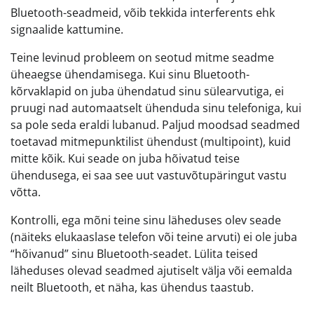
Bluetooth-seadmeid, võib tekkida interferents ehk
signaalide kattumine.
Teine levinud probleem on seotud mitme seadme
üheaegse ühendamisega. Kui sinu Bluetooth-
kõrvaklapid on juba ühendatud sinu sülearvutiga, ei
pruugi nad automaatselt ühenduda sinu telefoniga, kui
sa pole seda eraldi lubanud. Paljud moodsad seadmed
toetavad mitmepunktilist ühendust (multipoint), kuid
mitte kõik. Kui seade on juba hõivatud teise
ühendusega, ei saa see uut vastuvõtupäringut vastu
võtta.
Kontrolli, ega mõni teine sinu läheduses olev seade
(näiteks elukaaslase telefon või teine arvuti) ei ole juba
“hõivanud” sinu Bluetooth-seadet. Lülita teised
läheduses olevad seadmed ajutiselt välja või eemalda
neilt Bluetooth, et näha, kas ühendus taastub.