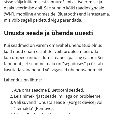
sisse-välja lülitamisest lennurežiimi aktiveerimise ja
deaktiveerimise abil. See sunnib kõiki raadiosignaale
(Wi-Fi, mobiilne andmeside, Bluetooth) end lähtestama,
mis võib sageli peidetud vigu parandada.
Unusta seade ja ühenda uuesti
Kui seadmed on varem omavahel ühendatud olnud,
kuid nüüd enam ei suhtle, võib probleem peituda
korrumpeerunud sidumisteabes (pairing cache). See
tähendab, et seadme mälu on “segaduses” ja üritab
kasutada vananenud või vigaseid ühendusandmeid.
Lahendus on lihtne:
Ava oma seadme Bluetoothi seaded.
Leia nimekirjast seade, millega on probleeme.
Vali suvand “Unusta seade” (Forget device) või
“Eemalda” (Remove).