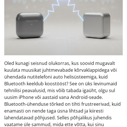
Oled kunagi seisnud olukorras, kus soovid mugavalt
kuulata muusikat juhtmevabade kõrvaklappidega või
ühendada nutitelefoni auto helisüsteemiga, kuid
Bluetooth keeldub koostööst? See on üks levinumaid
tehnilisi peavalusid, mis võib tabada igaüht, olgu sul
uusim iPhone või aastaid vana Android-seade.
Bluetooth-ühenduse tõrked on tihti frustreerivad, kuid
enamasti on nende taga üsna lihtsad ja kiiresti
lahendatavad põhjused. Selles põhjalikus juhendis
vaatame üle sammud, mida ette võtta, kui sinu