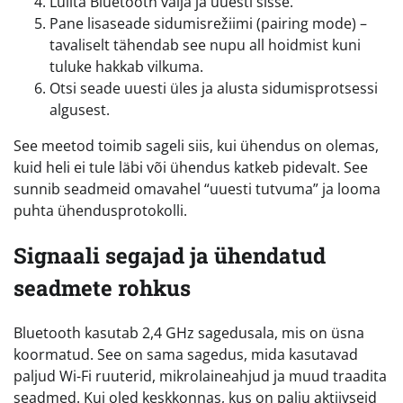
Lülita Bluetooth välja ja uuesti sisse.
Pane lisaseade sidumisrežiimi (pairing mode) –
tavaliselt tähendab see nupu all hoidmist kuni
tuluke hakkab vilkuma.
Otsi seade uuesti üles ja alusta sidumisprotsessi
algusest.
See meetod toimib sageli siis, kui ühendus on olemas,
kuid heli ei tule läbi või ühendus katkeb pidevalt. See
sunnib seadmeid omavahel “uuesti tutvuma” ja looma
puhta ühendusprotokolli.
Signaali segajad ja ühendatud
seadmete rohkus
Bluetooth kasutab 2,4 GHz sagedusala, mis on üsna
koormatud. See on sama sagedus, mida kasutavad
paljud Wi-Fi ruuterid, mikrolaineahjud ja muud traadita
seadmed. Kui oled keskkonnas, kus on palju aktiivseid