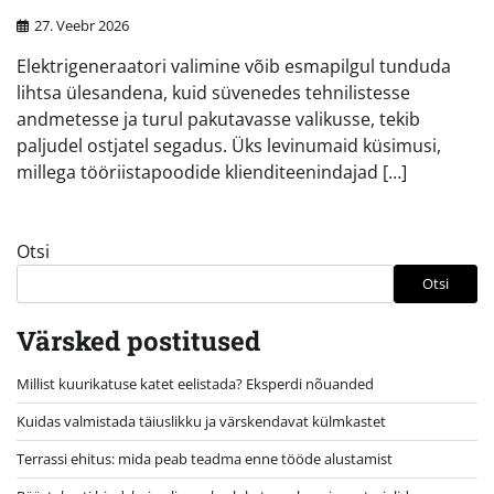
27. Veebr 2026
Elektrigeneraatori valimine võib esmapilgul tunduda
lihtsa ülesandena, kuid süvenedes tehnilistesse
andmetesse ja turul pakutavasse valikusse, tekib
paljudel ostjatel segadus. Üks levinumaid küsimusi,
millega tööriistapoodide klienditeenindajad […]
Otsi
Otsi
Värsked postitused
Millist kuurikatuse katet eelistada? Eksperdi nõuanded
Kuidas valmistada täiuslikku ja värskendavat külmkastet
Terrassi ehitus: mida peab teadma enne tööde alustamist