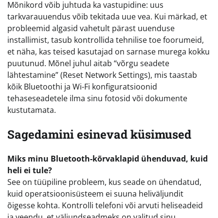
Mõnikord võib juhtuda ka vastupidine: uus
tarkvarauuendus võib tekitada uue vea. Kui märkad, et
probleemid algasid vahetult pärast uuenduse
installimist, tasub kontrollida tehnilise toe foorumeid,
et näha, kas teised kasutajad on sarnase murega kokku
puutunud. Mõnel juhul aitab “võrgu seadete
lähtestamine” (Reset Network Settings), mis taastab
kõik Bluetoothi ja Wi-Fi konfiguratsioonid
tehaseseadetele ilma sinu fotosid või dokumente
kustutamata.
Sagedamini esinevad küsimused
Miks minu Bluetooth-kõrvaklapid ühenduvad, kuid
heli ei tule?
See on tüüpiline probleem, kus seade on ühendatud,
kuid operatsioonisüsteem ei suuna heliväljundit
õigesse kohta. Kontrolli telefoni või arvuti heliseadeid
ja veendu, et väljundseadmeks on valitud sinu