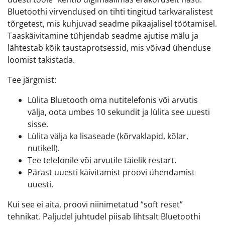
Bluetoothi virvendused on tihti tingitud tarkvaralistest
tõrgetest, mis kuhjuvad seadme pikaajalisel töötamisel.
Taaskäivitamine tühjendab seadme ajutise mälu ja
lähtestab kõik taustaprotsessid, mis võivad ühenduse
loomist takistada.
Tee järgmist:
Lülita Bluetooth oma nutitelefonis või arvutis
välja, oota umbes 10 sekundit ja lülita see uuesti
sisse.
Lülita välja ka lisaseade (kõrvaklapid, kõlar,
nutikell).
Tee telefonile või arvutile täielik restart.
Pärast uuesti käivitamist proovi ühendamist
uuesti.
Kui see ei aita, proovi niinimetatud “soft reset”
tehnikat. Paljudel juhtudel piisab lihtsalt Bluetoothi