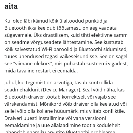
aita
Kui oled läbi käinud kõik ülaltoodud punktid ja
Bluetooth ikka keeldub töötamast, on aeg vaadata
sügavamale. Üks drastilisem, kuid tihti efektiivne samm
on seadme võrguseadete lähtestamine. See kustutab
kõik salvestatud Wi-Fi paroolid ja Bluetoothi sidumised,
tuues ühendused tagasi vaikeseisundisse. See on sageli
see “viimane õlekõrs”, mis puhastab süsteemi vigadest,
mida tavaline restart ei eemalda.
Juhul, kui tegemist on arvutiga, tasub kontrollida
seadmehaldurit (Device Manager). Seal võid näha, kas
Bluetooth-draiver töötab korrektselt või vajab see
värskendamist. Mõnikord võib draiver olla keelatud või
sellel võib olla kollane hüüumärk, mis viitab konfliktile.
Draiveri uuesti installimine või vana versiooni
eemaldamine ja uue allalaadimine tootja kodulehelt
lahendab enamiku arvutite Bluetoothi probleeme.