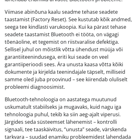
Viimase abinõuna kaalu seadme tehase seadete
taastamist (Factory Reset). See kustutab kõik andmed,
seega tee kindlasti varukoopia. Kui ka pärast tehase
seadete taastamist Bluetooth ei tööta, on vägagi
tõenäoline, et tegemist on riistvaralise defektiga.
Sellisel juhul on mõistlik võtta ühendust müüja või
garantiiteenindusega, eriti kui seade on veel
garantiiperioodi sees. Ära unusta kaasa võtta kõiki
dokumente ja kirjelda teenindajale täpselt, milliseid
samme oled juba proovinud – see kiirendab oluliselt
probleemi diagnoosimist.
Bluetooth-tehnoloogia on aastatega muutunud
uskumatult stabiilseks ja mugavaks, kuid nagu iga
tehnoloogia puhul, tekib ka siin aeg-ajalt viperusi.
Järgides seda süsteemset lähenemist – kontrolli
signaali, tee taaskäivitus, “unusta” seade, värskenda
tarkvara – suudad enamiku probleemidest lahendada