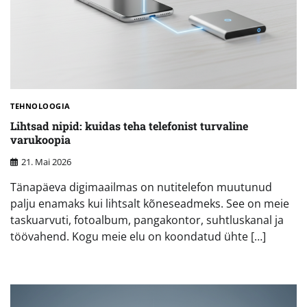
TEHNOLOOGIA
Lihtsad nipid: kuidas teha telefonist turvaline
varukoopia
21. Mai 2026
Tänapäeva digimaailmas on nutitelefon muutunud
palju enamaks kui lihtsalt kõneseadmeks. See on meie
taskuarvuti, fotoalbum, pangakontor, suhtluskanal ja
töövahend. Kogu meie elu on koondatud ühte […]