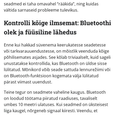
seadmed ei taha omavahel “rääkida”, ning kuidas
vältida sarnaseid probleeme tulevikus.
Kontrolli kõige ilmsemat: Bluetoothi
olek ja füüsiline lähedus
Enne kui hakkad süvenema keerukatesse seadetesse
või tarkvarauuendustesse, on mõistlik veenduda kõige
põhilisemates asjades. See kõlab triviaalselt, kuid sageli
unustatakse kontrollida, kas Bluetooth on üldse sisse
lülitatud. Mõnikord võib seade sattuda lennurežiimi või
on Bluetooth-funktsioon kogemata välja lülitatud
pärast viimast uuendust.
Teine tegur on seadmete vaheline kaugus. Bluetooth
on loodud töötama piiratud raadiuses, tavaliselt
umbes 10 meetri ulatuses. Kui seadmed on üksteisest
liiga kaugel, nõrgeneb signaal kiiresti. Veendu, et