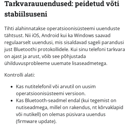
Tarkvarauuendused: peidetud võti
stabiilsuseni
Tihti alahinnatakse operatsioonisüsteemi uuenduste
tähtsust. Nii iOS, Android kui ka Windows saavad
regulaarselt uuendusi, mis sisaldavad sageli parandusi
just Bluetoothi protokollidele. Kui sinu telefoni tarkvara
on ajast ja arust, võib see põhjustada
ühilduvusprobleeme uuemate lisaseadmetega.
Kontrolli alati:
Kas nutitelefonil või arvutil on uusim
operatsioonisüsteemi versioon.
Kas Bluetooth-seadmel endal (kui tegemist on
nutiseadmega, millel on rakendus, nt kõrvaklapid
või nutikell) on olemas püsivara uuendus
(firmware update).