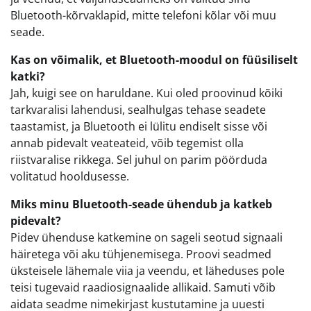
Bluetooth-kõrvaklapid, mitte telefoni kõlar või muu
seade.
Kas on võimalik, et Bluetooth-moodul on füüsiliselt
katki?
Jah, kuigi see on haruldane. Kui oled proovinud kõiki
tarkvaralisi lahendusi, sealhulgas tehase seadete
taastamist, ja Bluetooth ei lülitu endiselt sisse või
annab pidevalt veateateid, võib tegemist olla
riistvaralise rikkega. Sel juhul on parim pöörduda
volitatud hooldusesse.
Miks minu Bluetooth-seade ühendub ja katkeb
pidevalt?
Pidev ühenduse katkemine on sageli seotud signaali
häiretega või aku tühjenemisega. Proovi seadmed
üksteisele lähemale viia ja veendu, et läheduses pole
teisi tugevaid raadiosignaalide allikaid. Samuti võib
aidata seadme nimekirjast kustutamine ja uuesti