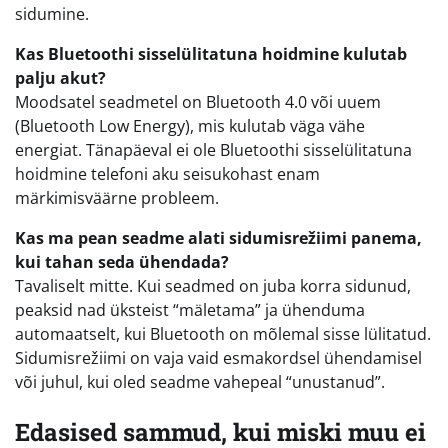
sidumine.
Kas Bluetoothi sisselülitatuna hoidmine kulutab
palju akut?
Moodsatel seadmetel on Bluetooth 4.0 või uuem
(Bluetooth Low Energy), mis kulutab väga vähe
energiat. Tänapäeval ei ole Bluetoothi sisselülitatuna
hoidmine telefoni aku seisukohast enam
märkimisväärne probleem.
Kas ma pean seadme alati sidumisrežiimi panema,
kui tahan seda ühendada?
Tavaliselt mitte. Kui seadmed on juba korra sidunud,
peaksid nad üksteist “mäletama” ja ühenduma
automaatselt, kui Bluetooth on mõlemal sisse lülitatud.
Sidumisrežiimi on vaja vaid esmakordsel ühendamisel
või juhul, kui oled seadme vahepeal “unustanud”.
Edasised sammud, kui miski muu ei