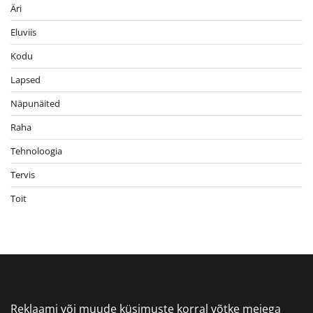
Äri
Eluviis
Kodu
Lapsed
Näpunäited
Raha
Tehnoloogia
Tervis
Toit
Reklaami või muude küsimuste korral võtke meiega