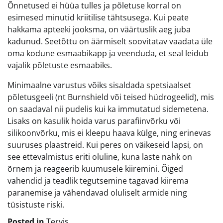
Õnnetused ei hüüa tulles ja põletuse korral on
esimesed minutid kriitilise tähtsusega. Kui peate
hakkama apteeki jooksma, on väärtuslik aeg juba
kadunud. Seetõttu on äärmiselt soovitatav vaadata üle
oma kodune esmaabikapp ja veenduda, et seal leidub
vajalik põletuste esmaabiks.
Minimaalne varustus võiks sisaldada spetsiaalset
põletusgeeli (nt Burnshield või teised hüdrogeelid), mis
on saadaval nii pudelis kui ka immutatud sidemetena.
Lisaks on kasulik hoida varus parafiinvõrku või
silikoonvõrku, mis ei kleepu haava külge, ning erinevas
suuruses plaastreid. Kui peres on väikeseid lapsi, on
see ettevalmistus eriti oluline, kuna laste nahk on
õrnem ja reageerib kuumusele kiiremini. Õiged
vahendid ja teadlik tegutsemine tagavad kiirema
paranemise ja vähendavad oluliselt armide ning
tüsistuste riski.
Posted in
Tervis