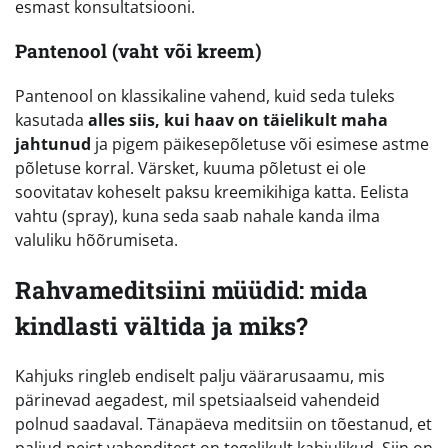
esmast konsultatsiooni.
Pantenool (vaht või kreem)
Pantenool on klassikaline vahend, kuid seda tuleks
kasutada
alles siis, kui haav on täielikult maha
jahtunud
ja pigem päikesepõletuse või esimese astme
põletuse korral. Värsket, kuuma põletust ei ole
soovitatav koheselt paksu kreemikihiga katta. Eelista
vahtu (spray), kuna seda saab nahale kanda ilma
valuliku hõõrumiseta.
Rahvameditsiini müüdid: mida
kindlasti vältida ja miks?
Kahjuks ringleb endiselt palju väärarusaamu, mis
pärinevad aegadest, mil spetsiaalseid vahendeid
polnud saadaval. Tänapäeva meditsiin on tõestanud, et