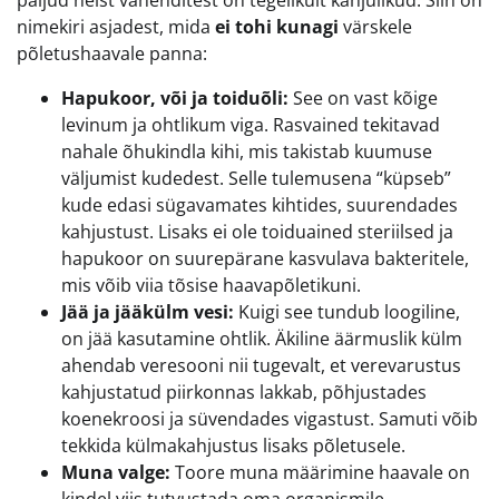
paljud neist vahenditest on tegelikult kahjulikud. Siin on
nimekiri asjadest, mida
ei tohi kunagi
värskele
põletushaavale panna:
Hapukoor, või ja toiduõli:
See on vast kõige
levinum ja ohtlikum viga. Rasvained tekitavad
nahale õhukindla kihi, mis takistab kuumuse
väljumist kudedest. Selle tulemusena “küpseb”
kude edasi sügavamates kihtides, suurendades
kahjustust. Lisaks ei ole toiduained steriilsed ja
hapukoor on suurepärane kasvulava bakteritele,
mis võib viia tõsise haavapõletikuni.
Jää ja jääkülm vesi:
Kuigi see tundub loogiline,
on jää kasutamine ohtlik. Äkiline äärmuslik külm
ahendab veresooni nii tugevalt, et verevarustus
kahjustatud piirkonnas lakkab, põhjustades
koenekroosi ja süvendades vigastust. Samuti võib
tekkida külmakahjustus lisaks põletusele.
Muna valge:
Toore muna määrimine haavale on