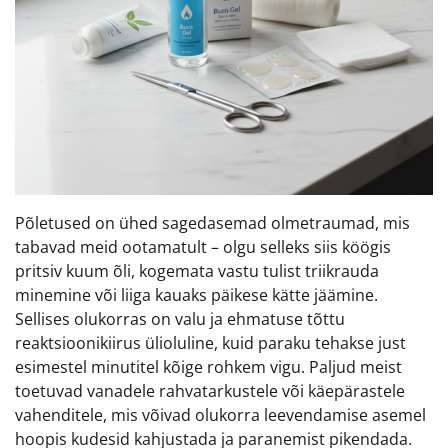
Põletused on ühed sagedasemad olmetraumad, mis
tabavad meid ootamatult – olgu selleks siis köögis
pritsiv kuum õli, kogemata vastu tulist triikrauda
minemine või liiga kauaks päikese kätte jäämine.
Sellises olukorras on valu ja ehmatuse tõttu
reaktsioonikiirus ülioluline, kuid paraku tehakse just
esimestel minutitel kõige rohkem vigu. Paljud meist
toetuvad vanadele rahvatarkustele või käepärastele
vahenditele, mis võivad olukorra leevendamise asemel
hoopis kudesid kahjustada ja paranemist pikendada.