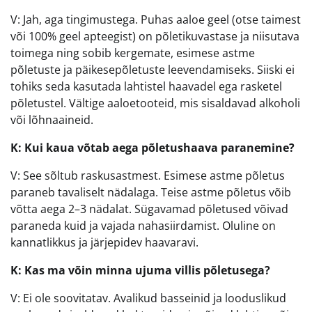
V: Jah, aga tingimustega. Puhas aaloe geel (otse taimest
või 100% geel apteegist) on põletikuvastase ja niisutava
toimega ning sobib kergemate, esimese astme
põletuste ja päikesepõletuste leevendamiseks. Siiski ei
tohiks seda kasutada lahtistel haavadel ega rasketel
põletustel. Vältige aaloetooteid, mis sisaldavad alkoholi
või lõhnaaineid.
K: Kui kaua võtab aega põletushaava paranemine?
V: See sõltub raskusastmest. Esimese astme põletus
paraneb tavaliselt nädalaga. Teise astme põletus võib
võtta aega 2–3 nädalat. Sügavamad põletused võivad
paraneda kuid ja vajada nahasiirdamist. Oluline on
kannatlikkus ja järjepidev haavaravi.
K: Kas ma võin minna ujuma villis põletusega?
V: Ei ole soovitatav. Avalikud basseinid ja looduslikud