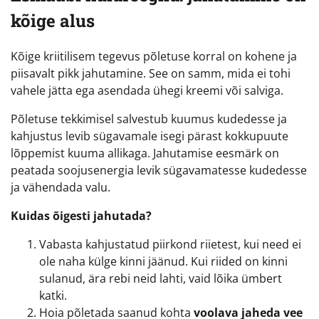
kõige alus
Kõige kriitilisem tegevus põletuse korral on kohene ja
piisavalt pikk jahutamine. See on samm, mida ei tohi
vahele jätta ega asendada ühegi kreemi või salviga.
Põletuse tekkimisel salvestub kuumus kudedesse ja
kahjustus levib sügavamale isegi pärast kokkupuute
lõppemist kuuma allikaga. Jahutamise eesmärk on
peatada soojusenergia levik sügavamatesse kudedesse
ja vähendada valu.
Kuidas õigesti jahutada?
Vabasta kahjustatud piirkond riietest, kui need ei
ole naha külge kinni jäänud. Kui riided on kinni
sulanud, ära rebi neid lahti, vaid lõika ümbert
katki.
Hoia põletada saanud kohta
voolava jaheda vee