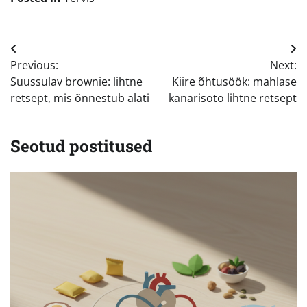
Navigeerimine
Previous:
Next:
Suussulav brownie: lihtne
Kiire õhtusöök: mahlase
retsept, mis õnnestub alati
kanarisoto lihtne retsept
Seotud postitused