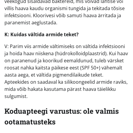
veekogud sisaldavad baktereid, mis võivad lahtise või
villis haava kaudu organismi tungida ja tekitada tõsise
infektsiooni. Kloorivesi võib samuti haava ärritada ja
paranemist aeglustada.
K: Kuidas vältida armide teket?
V: Parim viis armide vältimiseks on vältida infektsiooni
ja hoida haav niiskena (hüdrokolloidplaastrid). Kui haav
on paranenud ja koorikud eemaldunud, tuleb värsket
roosat nahka kaitsta päikese eest (SPF 50+) vähemalt
aasta aega, et vältida pigmendilaikude teket.
Apteekides on saadaval ka silikoongeelid armide raviks,
mida võib hakata kasutama pärast haava täielikku
sulgumist.
Koduapteegi varustus: ole valmis
ootamatusteks