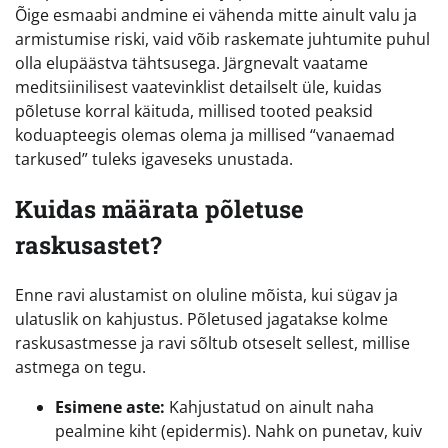
Õige esmaabi andmine ei vähenda mitte ainult valu ja
armistumise riski, vaid võib raskemate juhtumite puhul
olla elupäästva tähtsusega. Järgnevalt vaatame
meditsiinilisest vaatevinklist detailselt üle, kuidas
põletuse korral käituda, millised tooted peaksid
koduapteegis olemas olema ja millised “vanaemad
tarkused” tuleks igaveseks unustada.
Kuidas määrata põletuse
raskusastet?
Enne ravi alustamist on oluline mõista, kui sügav ja
ulatuslik on kahjustus. Põletused jagatakse kolme
raskusastmesse ja ravi sõltub otseselt sellest, millise
astmega on tegu.
Esimene aste:
Kahjustatud on ainult naha
pealmine kiht (epidermis). Nahk on punetav, kuiv