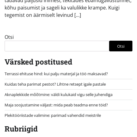
tabavad paljusid inimesi, tekitades ebamugavustunnet,
kõhu paisumist ja sageli ka valulikke krampe. Kuigi
tegemist on äärmiselt levinud […]
Otsi
Otsi
Värsked postitused
Terrassi ehituse hind: kui palju materjal ja töö maksavad?
Kuidas teha parimat pestot? Lihtne retsept igale pastale
Aknaplekkide mõõtmine: väldi kulukaid vigu selle juhendiga
Maja soojustamine väljast: mida peab teadma enne töid?
Plekitööriistade valimine: parimad vahendid meistrile
Rubriigid