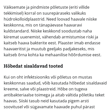
Väiksemate ja pindmiste põletuste (eriti villide
tekkimisel) korral on suurepäraseks valikuks
hüdrokolloidplaastrid. Need loovad haavale niiske
keskkonna, mis on tänapäevase haavaravi
kuldstandard. Niiske keskkond soodustab naha
kiiremat uuenemist, vähendab armistumise riski ja
kaitseb haava bakterite eest. Plaaster imab endasse
haavaeritist ja muutub geeljaks padjakeseks, mis
kaitseb õrna kohta ka mehaanilise hõõrdumise eest.
Hõbedat sisaldavad tooted
Kui on oht infektsiooniks või põletus on mustas
keskkonnas saadud, võib kasutada hõbedat sisaldavaid
kreeme, salve või plaastreid. Hõbe on tugeva
antibakteriaalse toimega ja aitab vältida põletiku teket
haavas. Siiski tasub neid kasutada pigem arsti
soovitusel või sügavamate haavade puhul pärast