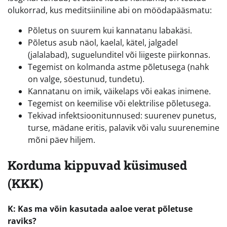
olukorrad, kus meditsiiniline abi on möödapääsmatu:
Põletus on suurem kui kannatanu labakäsi.
Põletus asub näol, kaelal, kätel, jalgadel
(jalalabad), suguelunditel või liigeste piirkonnas.
Tegemist on kolmanda astme põletusega (nahk
on valge, söestunud, tundetu).
Kannatanu on imik, väikelaps või eakas inimene.
Tegemist on keemilise või elektrilise põletusega.
Tekivad infektsioonitunnused: suurenev punetus,
turse, mädane eritis, palavik või valu suurenemine
mõni päev hiljem.
Korduma kippuvad küsimused
(KKK)
K: Kas ma võin kasutada aaloe verat põletuse
raviks?