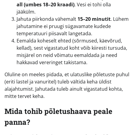
all (umbes 18–20 kraadi)
. Vesi ei tohi olla
jääkülm.
Jahuta piirkonda vähemalt
15–20 minutit
. Lühem
jahutamine ei pruugi sügavamate kudede
temperatuuri piisavalt langetada.
Eemalda koheselt ehted (sõrmused, käevõrud,
kellad), sest vigastatud koht võib kiiresti tursuda,
misjärel on neid võimatu eemaldada ja need
hakkavad vereringet takistama.
Oluline on meeles pidada, et ulatuslike põletuste puhul
(eriti lastel ja vanuritel) tuleb vältida keha üldist
alajahtumist. Jahutada tuleb ainult vigastatud kohta,
mitte tervet keha.
Mida tohib põletushaava peale
panna?