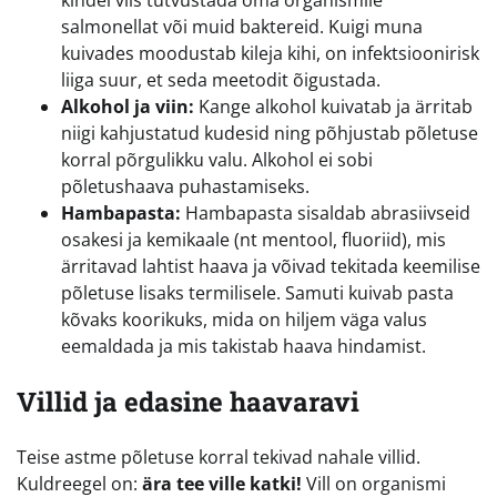
kindel viis tutvustada oma organismile
salmonellat või muid baktereid. Kuigi muna
kuivades moodustab kileja kihi, on infektsioonirisk
liiga suur, et seda meetodit õigustada.
Alkohol ja viin:
Kange alkohol kuivatab ja ärritab
niigi kahjustatud kudesid ning põhjustab põletuse
korral põrgulikku valu. Alkohol ei sobi
põletushaava puhastamiseks.
Hambapasta:
Hambapasta sisaldab abrasiivseid
osakesi ja kemikaale (nt mentool, fluoriid), mis
ärritavad lahtist haava ja võivad tekitada keemilise
põletuse lisaks termilisele. Samuti kuivab pasta
kõvaks koorikuks, mida on hiljem väga valus
eemaldada ja mis takistab haava hindamist.
Villid ja edasine haavaravi
Teise astme põletuse korral tekivad nahale villid.
Kuldreegel on:
ära tee ville katki!
Vill on organismi