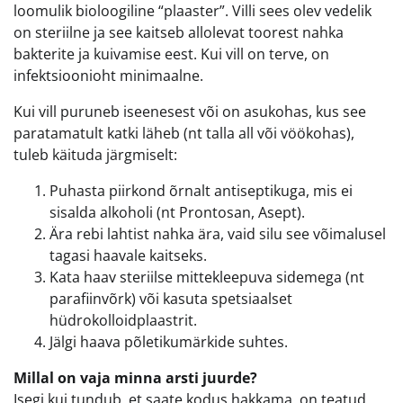
loomulik bioloogiline “plaaster”. Villi sees olev vedelik
on steriilne ja see kaitseb allolevat toorest nahka
bakterite ja kuivamise eest. Kui vill on terve, on
infektsioonioht minimaalne.
Kui vill puruneb iseenesest või on asukohas, kus see
paratamatult katki läheb (nt talla all või vöökohas),
tuleb käituda järgmiselt:
Puhasta piirkond õrnalt antiseptikuga, mis ei
sisalda alkoholi (nt Prontosan, Asept).
Ära rebi lahtist nahka ära, vaid silu see võimalusel
tagasi haavale kaitseks.
Kata haav steriilse mittekleepuva sidemega (nt
parafiinvõrk) või kasuta spetsiaalset
hüdrokolloidplaastrit.
Jälgi haava põletikumärkide suhtes.
Millal on vaja minna arsti juurde?
Isegi kui tundub, et saate kodus hakkama, on teatud