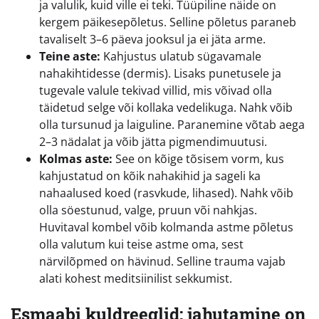
ja valulik, kuid ville ei teki. Tüüpiline näide on
kergem päikesepõletus. Selline põletus paraneb
tavaliselt 3–6 päeva jooksul ja ei jäta arme.
Teine aste:
Kahjustus ulatub sügavamale
nahakihtidesse (dermis). Lisaks punetusele ja
tugevale valule tekivad villid, mis võivad olla
täidetud selge või kollaka vedelikuga. Nahk võib
olla tursunud ja laiguline. Paranemine võtab aega
2–3 nädalat ja võib jätta pigmendimuutusi.
Kolmas aste:
See on kõige tõsisem vorm, kus
kahjustatud on kõik nahakihid ja sageli ka
nahaalused koed (rasvkude, lihased). Nahk võib
olla söestunud, valge, pruun või nahkjas.
Huvitaval kombel võib kolmanda astme põletus
olla valutum kui teise astme oma, sest
närvilõpmed on hävinud. Selline trauma vajab
alati kohest meditsiinilist sekkumist.
Esmaabi kuldreeglid: jahutamine on