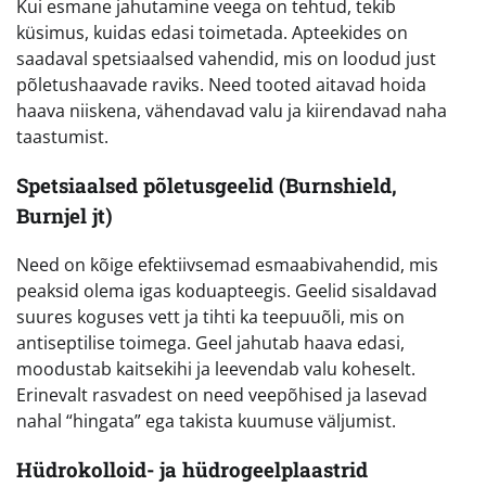
Kui esmane jahutamine veega on tehtud, tekib
küsimus, kuidas edasi toimetada. Apteekides on
saadaval spetsiaalsed vahendid, mis on loodud just
põletushaavade raviks. Need tooted aitavad hoida
haava niiskena, vähendavad valu ja kiirendavad naha
taastumist.
Spetsiaalsed põletusgeelid (Burnshield,
Burnjel jt)
Need on kõige efektiivsemad esmaabivahendid, mis
peaksid olema igas koduapteegis. Geelid sisaldavad
suures koguses vett ja tihti ka teepuuõli, mis on
antiseptilise toimega. Geel jahutab haava edasi,
moodustab kaitsekihi ja leevendab valu koheselt.
Erinevalt rasvadest on need veepõhised ja lasevad
nahal “hingata” ega takista kuumuse väljumist.
Hüdrokolloid- ja hüdrogeelplaastrid