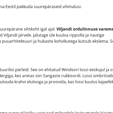
õuna-Eestil pakkuda suurepäraseid võimalusi.
suurepärane sihtkoht igal ajal.
Viljandi ordulinnuse varem
iljandi järvele. Jalutage üle kuulsa rippsilla ja nautige
a puuarhitektuuri ja hubaste kohvikutega kutsub ekslema. 
uurilisi pärleid. See on ehitatud Windsori lossi eeskujul ja 
rgiga, kes aretas siin Sangaste rukkisordi. Lossi ümbritseb
utvuda krahvi elulooga ja proovida, kas lossi kuulus kajaefek