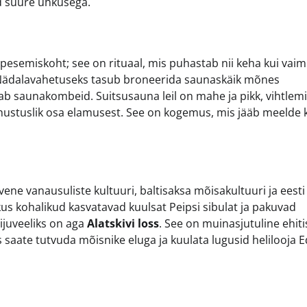
d suure uhkusega.
 pesemiskoht; see on rituaal, mis puhastab nii keha kui vaim
 Nädalavahetuseks tasub broneerida saunaskäik mõnes
tab saunakombeid. Suitsusauna leil on mahe ja pikk, vihtlem
 kohustuslik osa elamusest. See on kogemus, mis jääb meelde
ene vanausuliste kultuuri, baltisaksa mõisakultuuri ja eesti
 kus kohalikud kasvatavad kuulsat Peipsi sibulat ja pakuvad
ijuveeliks on aga
Alatskivi loss
. See on muinasjutuline ehiti
s saate tutvuda mõisnike eluga ja kuulata lugusid helilooja 