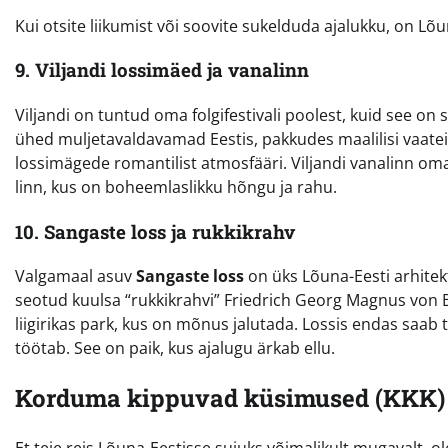
Kui otsite liikumist või soovite sukelduda ajalukku, on L
9. Viljandi lossimäed ja vanalinn
Viljandi on tuntud oma folgifestivali poolest, kuid see on 
ühed muljetavaldavamad Eestis, pakkudes maalilisi vaateid V
lossimägede romantilist atmosfääri. Viljandi vanalinn om
linn, kus on boheemlaslikku hõngu ja rahu.
10. Sangaste loss ja rukkikrahv
Valgamaal asuv
Sangaste loss
on üks Lõuna-Eesti arhitekt
seotud kuulsa “rukkikrahvi” Friedrich Georg Magnus von Be
liigirikas park, kus on mõnus jalutada. Lossis endas saab t
töötab. See on paik, kus ajalugu ärkab ellu.
Korduma kippuvad küsimused (KKK)