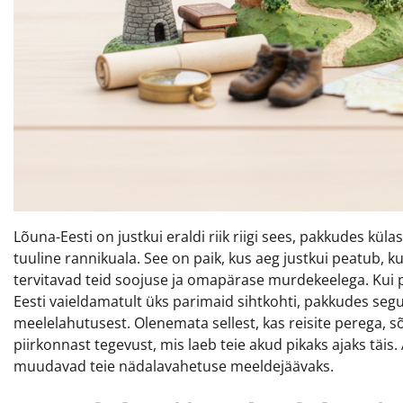
Lõuna-Eesti on justkui eraldi riik riigi sees, pakkudes küla
tuuline rannikuala. See on paik, kus aeg justkui peatub,
tervitavad teid soojuse ja omapärase murdekeelega. Kui p
Eesti vaieldamatult üks parimaid sihtkohti, pakkudes segu
meelelahutusest. Olenemata sellest, kas reisite perega, sõp
piirkonnast tegevust, mis laeb teie akud pikaks ajaks täis
muudavad teie nädalavahetuse meeldejäävaks.