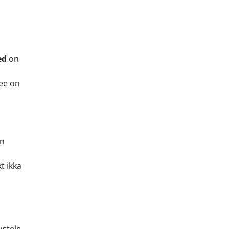
ed
on
See on
on
t ikka