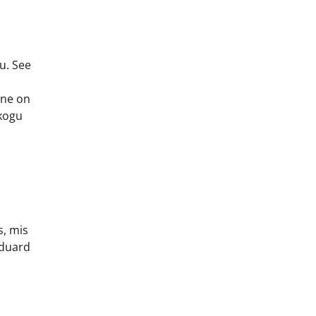
u. See
ine on
 kogu
s, mis
Eduard