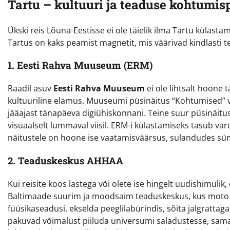
Tartu – kultuuri ja teaduse kohtumis
Ükski reis Lõuna-Eestisse ei ole täielik ilma Tartu külast
Tartus on kaks peamist magnetit, mis väärivad kindlasti 
1. Eesti Rahva Muuseum (ERM)
Raadil asuv
Eesti Rahva Muuseum
ei ole lihtsalt hoone 
kultuuriline elamus. Muuseumi püsinäitus “Kohtumised” vii
jääajast tänapäeva digiühiskonnani. Teine suur püsinäitus
visuaalselt lummaval viisil. ERM-i külastamiseks tasub va
näitustele on hoone ise vaatamisväärsus, sulandudes süm
2. Teaduskeskus AHHAA
Kui reisite koos lastega või olete ise hingelt uudishimulik
Baltimaade suurim ja moodsaim teaduskeskus, kus moto o
füüsikaseadusi, ekselda peeglilabürindis, sõita jalgrattag
pakuvad võimalust piiluda universumi saladustesse, sam