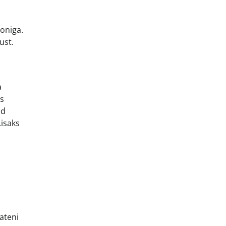
ooniga.
ust.
a
es
id
Lisaks
ateni