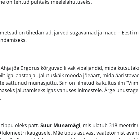
mine on tehtud puhtaks meelelahutuseks.
 metsad on tihedamad, järved sügavamad ja mäed – Eesti m
andamiseks.
 Ahja jõe ürgorus kõrguvad liivakivipaljandid, mida kutsutak
lt igal aastaajal. Jalutuskäik mööda jõeäärt, mida ääristava
te sattunud muinasjuttu. Siin on filmitud ka kultusfilm “Vii
kohaseks jalutamiseks igas vanuses inimestele. Ärge unustage
.
 tippu oleks patt.
Suur Munamägi
, mis ulatub 318 meetrit 
 kilomeetri kaugusele. Mäe tipus asuvast vaatetornist avan