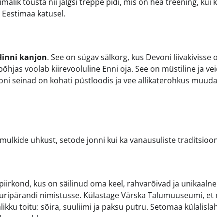
ik tõusta nii jalgsi treppe pidi, mis on hea treening, kui 
 Eestimaa katusel.
Hinni kanjon
. See on sügav sälkorg, kus Devoni liivakivisse 
hjas voolab kiirevooluline Enni oja. See on müstiline ja vei
njoni seinad on kohati püstloodis ja vee allikaterohkus muud
mulkide uhkust, setode jonni kui ka vanausuliste traditsioo
 piirkond, kus on säilinud oma keel, rahvarõivad ja unikaalne
uuripärandi nimistusse. Külastage Värska Talumuuseumi, et
ikku toitu: sõira, suuliimi ja paksu putru. Setomaa külalisla