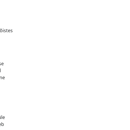
õistes
se
d
mne
üle
eb