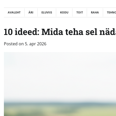
Skip
to
AVALEHT
ÄRI
ELUVIIS
KODU
TOIT
RAHA
TEHN
content
10 ideed: Mida teha sel nä
Posted on
5. apr 2026