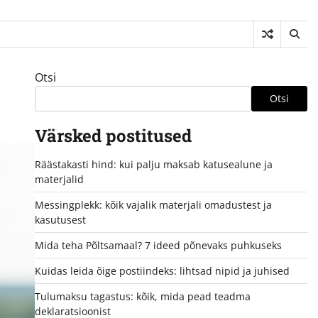
Otsi
Otsi
Värsked postitused
Räästakasti hind: kui palju maksab katusealune ja
materjalid
Messingplekk: kõik vajalik materjali omadustest ja
kasutusest
Mida teha Põltsamaal? 7 ideed põnevaks puhkuseks
Kuidas leida õige postiindeks: lihtsad nipid ja juhised
Tulumaksu tagastus: kõik, mida pead teadma
deklaratsioonist