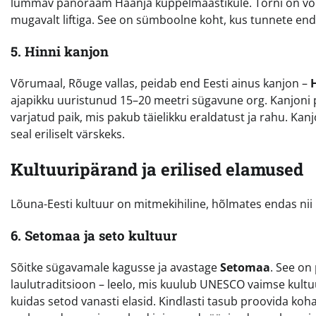
lummav panoraam Haanja kuppelmaastikule. Torni on võimal
mugavalt liftiga. See on sümboolne koht, kus tunnete end
5. Hinni kanjon
Võrumaal, Rõuge vallas, peidab end Eesti ainus kanjon –
ajapikku uuristunud 15–20 meetri sügavune org. Kanjoni põ
varjatud paik, mis pakub täielikku eraldatust ja rahu. Ka
seal eriliselt värskeks.
Kultuuripärand ja erilised elamused
Lõuna-Eesti kultuur on mitmekihiline, hõlmates endas nii 
6. Setomaa ja seto kultuur
Sõitke sügavamale kagusse ja avastage
Setomaa
. See on
laulutraditsioon – leelo, mis kuulub UNESCO vaimse kult
kuidas setod vanasti elasid. Kindlasti tasub proovida kohal