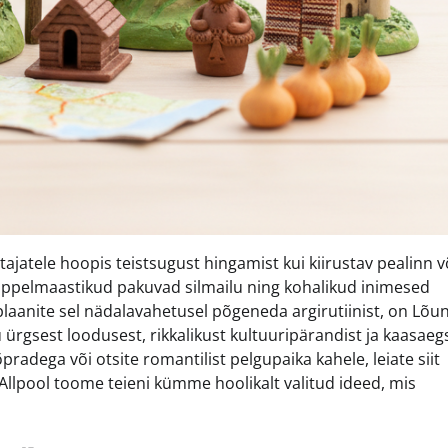
stajatele hoopis teistsugust hingamist kui kiirustav pealinn v
 kuppelmaastikud pakuvad silmailu ning kohalikud inimesed
laanite sel nädalavahetusel põgeneda argirutiinist, on Lõu
 ürgsest loodusest, rikkalikust kultuuripärandist ja kaasaeg
radega või otsite romantilist pelgupaika kahele, leiate siit
. Allpool toome teieni kümme hoolikalt valitud ideed, mis