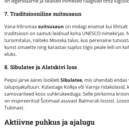
on legendaarne ja sealsed inimesed räägivad oma lugusi
7. Traditsiooniline suitsusaun
Vana-Võromaa
suitsusaun
on midagi enamat kui lihtsalt
traditsioon on samuti leidnud koha UNESCO nimekirjas.
turismitalus, näiteks Mooska talus, kus perenaine tutvus
kunst omaette ning karastav suplus tiigis peale leili on
eluks.
8. Sibulatee ja Alatskivi loss
Peipsi järve ääres lookleb
Sibulatee
, mis ühendab endas v
talupojakultuuri. Külastage Kolkja või Varnja ridakülasid,
samovariteed koos suhkrukeeduga. Selle piirkonna kroon
on inspireeritud Šotimaal asuvast Balmorali lossist. Lossi
Tubinast.
Aktiivne puhkus ja ajalugu