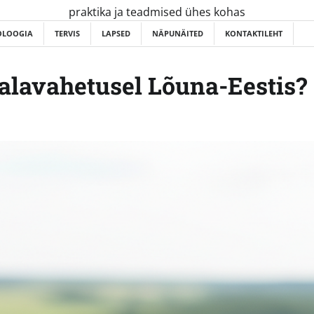
praktika ja teadmised ühes kohas
OLOOGIA
TERVIS
LAPSED
NÄPUNÄITED
KONTAKTILEHT
dalavahetusel Lõuna-Eestis?