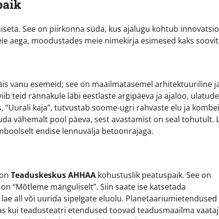
paik
amiseta. See on piirkonna süda, kus ajalugu kohtub innovatsi
teie aega, moodustades meie nimekirja esimesed kaks soovit
täis vanu esemeid; see on maailmatasemel arhitektuuriline j
b teid rännakule läbi eestlaste argipäeva ja ajaloo, ulatud
, “Uurali kaja”, tutvustab soome-ugri rahvaste elu ja kombe
ruda vähemalt pool päeva, sest avastamist on seal tohutult. 
boolselt endise lennuvälja betoonrajaga.
, on
Teaduskeskus AHHAA
kohustuslik peatuspaik. See on
n “Mõtleme mänguliselt”. Siin saate ise katsetada
a lae all või uurida sipelgate eluolu. Planetaariumietendused
as kui teadusteatri etendused toovad teadusmaailma vaataj