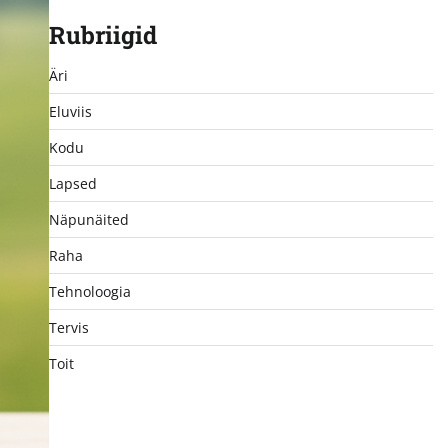
Rubriigid
Äri
Eluviis
Kodu
Lapsed
Näpunäited
Raha
Tehnoloogia
Tervis
Toit