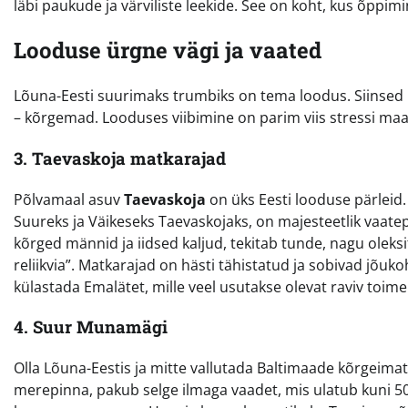
läbi paukude ja värviliste leekide. See on koht, kus õppi
Looduse ürgne vägi ja vaated
Lõuna-Eesti suurimaks trumbiks on tema loodus. Siinsed
– kõrgemad. Looduses viibimine on parim viis stressi ma
3. Taevaskoja matkarajad
Põlvamaal asuv
Taevaskoja
on üks Eesti looduse pärleid.
Suureks ja Väikeseks Taevaskojaks, on majesteetlik vaatepi
kõrged männid ja iidsed kaljud, tekitab tunde, nagu oleksi
reliikvia”. Matkarajad on hästi tähistatud ja sobivad jõu
külastada Emalätet, mille veel usutakse olevat raviv toime
4. Suur Munamägi
Olla Lõuna-Eestis ja mitte vallutada Baltimaade kõrgeimat
merepinna, pakub selge ilmaga vaadet, mis ulatub kuni 50