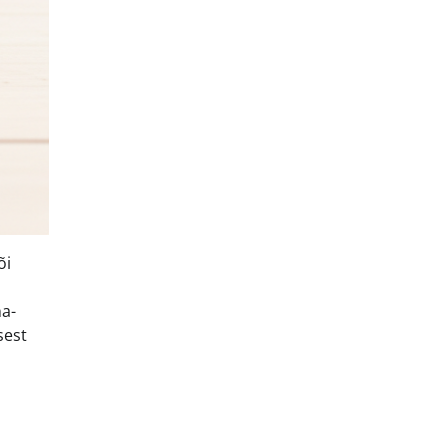
õi
na-
sest