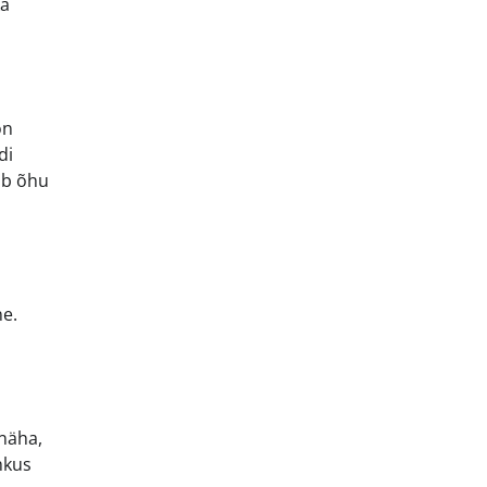
ka
on
di
ab õhu
ne.
 näha,
hkus